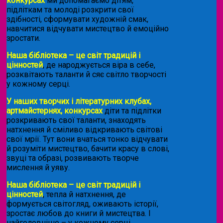
конкурсах
ми допомагаємо дітям,
підліткам та молоді розкрити свої
здібності, сформувати художній смак,
навчитися відчувати мистецтво й емоційно
зростати.
Наша бібліотека – це світ традицій і
цінностей
, де народжується віра в себе,
розквітають таланти й сяє світло творчості
у кожному серці.
У наших творчих і літературних клубах,
артмайстернях, конкурсах
діти та підлітки
розкривають свої таланти, знаходять
натхнення й сміливо відкривають світові
свої мрії. Тут вони вчаться тонко відчувати
й розуміти мистецтво, бачити красу в слові,
звуці та образі, розвивають творче
мислення й уяву.
Наша бібліотека – це світ традицій і
цінностей
, тепла й натхнення, де
формується світогляд, оживають історії,
зростає любов до книги й мистецтва. І
найголовніше – у кожному серці