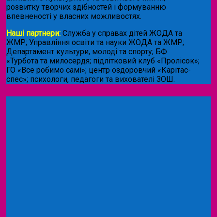
розвитку творчих здібностей і формуванню
впевненості у власних можливостях.
Наші партнери:
Служба у справах дітей ЖОДА та
ЖМР; Управління освіти та науки ЖОДА та ЖМР;
Департамент культури, молоді та спорту; БФ
«Турбота та милосердя; підлітковий клуб «Пролісок»;
ГО «Все робимо самі»; центр оздоровчий «Карітас-
спес»;
психологи, педагоги та вихователі ЗОШ.