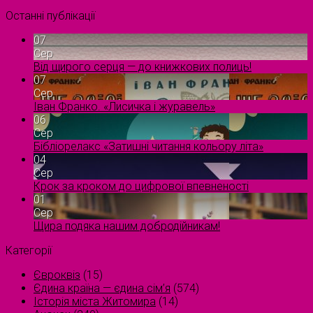
Останні публікації
07
Сер
Від щирого серця — до книжкових полиць!
07
Сер
Іван Франко. «Лисичка і журавель»
06
Сер
Бібліорелакс «Затишні читання кольору літа»
04
Сер
Крок за кроком до цифрової впевненості
01
Сер
Щира подяка нашим добродійникам!
Категорії
Євроквіз
(15)
Єдина країна — єдина сім’я
(574)
Історія міста Житомира
(14)