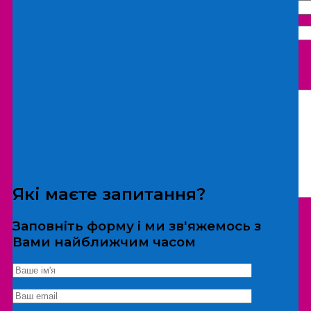
Що бажаєте замовити:
Екскурсія
Локація
Які маєте запитання?
Заповніть форму і ми зв'яжемось з
Вами найближчим часом
*Дані не передаються третім особам
Екскурсія/локація