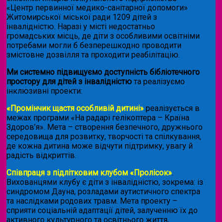
«Центр первинної медико-санітарної допомоги»
Житомирської міської ради 1209 дітей з
інвалідністю. Наразі у місті недостатньо
громадських місць, де діти з особливими освітніми
потребами могли б безперешкодно проводити
змістовне дозвілля та проходити реабілітацію.
Ми системно підвищуємо доступність бібліотечного
простору для дітей з інвалідністю
та реалізуємо
інклюзивні проекти:
«Промінчик щастя особливій дитині»
реалізується в
межах програми «На радарі гелікоптера – Країна
Здоров’я». Мета – створення безпечного, дружнього
середовища для розвитку, творчості та спілкування,
де кожна дитина може відчути підтримку, увагу й
радість відкриттів.
Співпраця з підлітковим клубом «Пролісок»
.
Вихованцями клубу є діти з інвалідністю, зокрема: із
синдромом Дауна, розладами аутистичного спектра
та наслідками родових травм. Мета проекту –
сприяти соціальній адаптації дітей, залученню їх до
активного культурного та освітнього життя,