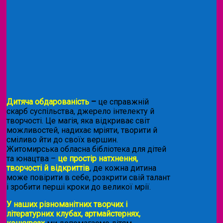
Дитяча обдарованість
–
це справжній
скарб суспільства, джерело інтелекту й
творчості. Це магія, яка відкриває світ
можливостей, надихає мріяти, творити й
сміливо йти до своїх вершин.
Житомирська обласна бібліотека для дітей
та юнацтва –
це простір натхнення,
творчості й відкриттів
, де кожна дитина
може повірити в себе, розкрити свій талант
і зробити перші кроки до великої мрії.
У наших різноманітних творчих і
літературних клубах, артмайстернях,