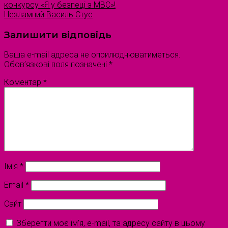
конкурсу «Я у безпеці з МВС»!
Незламний Василь Стус
Залишити відповідь
Ваша e-mail адреса не оприлюднюватиметься.
Обов’язкові поля позначені
*
Коментар
*
Ім'я
*
Email
*
Сайт
Зберегти моє ім'я, e-mail, та адресу сайту в цьому