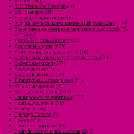
Анонси
(240)
Бібліотека без бар'єрів
(60)
Бібліотекарю
(21)
Біографи нашого краю
(8)
Відділ інноваційних технологій. Цифровий хаб.
(139)
Всеукраїнська програма ментального здоров'я "Ти
як?"
(405)
Дитячі бібліотеки області
(25)
Допитливим дітям
(670)
Книги оживають (аудіокниги)
(16)
Книжкові рекомендації зіркових гостей
(5)
Книжкова скриня
(257)
Краєзнавство
(15)
Краєзнавчий блог
(75)
Літературна Житомирщина
(81)
Ми в соцмережах
(7)
Молодіжний простір
(419)
Наші проєкти та програми
(125)
Нові надходження
(76)
Новини
(3 236)
Природа Полісся
(6)
Про нас
(1)
Проєкти/Програми
(35)
Прогулянка вулицями Житомира
(2)