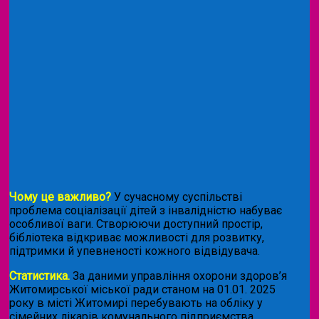
Чому це важливо?
У сучасному суспільстві
проблема соціалізації дітей з інвалідністю набуває
особливої ваги. Створюючи доступний простір,
бібліотека відкриває можливості для розвитку,
підтримки й упевненості кожного відвідувача.
Статистика.
За даними управління охорони здоров’я
Житомирської міської ради станом на 01.01. 2025
року в місті Житомирі перебувають на обліку у
сімейних лікарів комунального підприємства