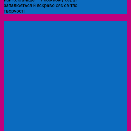
запалюється й яскраво сяє світло
творчості.