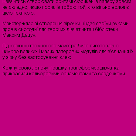
Навчитись створювати оригамі сюрикен із паперу зовсім
не складно, якщо поряд із тобою той, хто вільно володіє
цією технікою.
Майстер-клас зі створення зірочки ніндзя своїми руками
провів сьогодні для творчих дівчат читач бібліотеки
Максим Дацун.
Під керівництвом юного майстра було виготовлено
чимало великих і малих паперових модулів для з’єднання їх
у зірку без застосування клею.
Кожну свою летючу іграшку-трансформер дівчатка
прикрасили кольоровими орнаментами та сердечками.