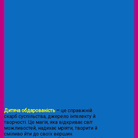
Дитяча обдарованість
–
це справжній
скарб суспільства, джерело інтелекту й
творчості. Це магія, яка відкриває світ
можливостей, надихає мріяти, творити й
сміливо йти до своїх вершин.