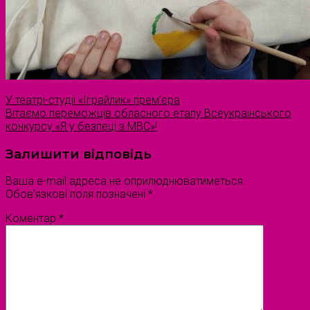
У театрі-студії «Іграйлик» прем’єра
Вітаємо переможців обласного етапу Всеукраїнського
конкурсу «Я у безпеці з МВС»!
Залишити відповідь
Ваша e-mail адреса не оприлюднюватиметься.
Обов’язкові поля позначені
*
Коментар
*