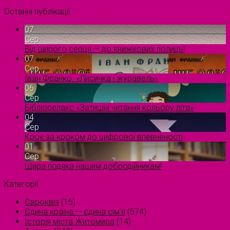
Останні публікації
07
Сер
Від щирого серця — до книжкових полиць!
07
Сер
Іван Франко. «Лисичка і журавель»
06
Сер
Бібліорелакс «Затишні читання кольору літа»
04
Сер
Крок за кроком до цифрової впевненості
01
Сер
Щира подяка нашим добродійникам!
Категорії
Євроквіз
(15)
Єдина країна — єдина сім’я
(574)
Історія міста Житомира
(14)