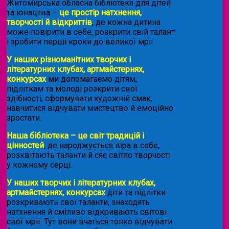
Житомирська обласна бібліотека для дітей
та юнацтва –
це простір натхнення,
творчості й відкриттів
, де кожна дитина
може повірити в себе, розкрити свій талант
і зробити перші кроки до великої мрії.
У наших різноманітних творчих і
літературних клубах, артмайстернях,
конкурсах
ми допомагаємо дітям,
підліткам та молоді розкрити свої
здібності, сформувати художній смак,
навчитися відчувати мистецтво й емоційно
зростати.
Наша бібліотека – це світ традицій і
цінностей
, де народжується віра в себе,
розквітають таланти й сяє світло творчості
у кожному серці.
У наших творчих і літературних клубах,
артмайстернях, конкурсах
діти та підлітки
розкривають свої таланти, знаходять
натхнення й сміливо відкривають світові
свої мрії. Тут вони вчаться тонко відчувати