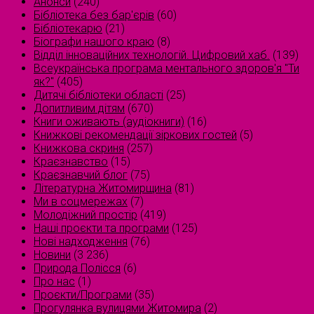
Анонси
(240)
Бібліотека без бар'єрів
(60)
Бібліотекарю
(21)
Біографи нашого краю
(8)
Відділ інноваційних технологій. Цифровий хаб.
(139)
Всеукраїнська програма ментального здоров'я "Ти
як?"
(405)
Дитячі бібліотеки області
(25)
Допитливим дітям
(670)
Книги оживають (аудіокниги)
(16)
Книжкові рекомендації зіркових гостей
(5)
Книжкова скриня
(257)
Краєзнавство
(15)
Краєзнавчий блог
(75)
Літературна Житомирщина
(81)
Ми в соцмережах
(7)
Молодіжний простір
(419)
Наші проєкти та програми
(125)
Нові надходження
(76)
Новини
(3 236)
Природа Полісся
(6)
Про нас
(1)
Проєкти/Програми
(35)
Прогулянка вулицями Житомира
(2)