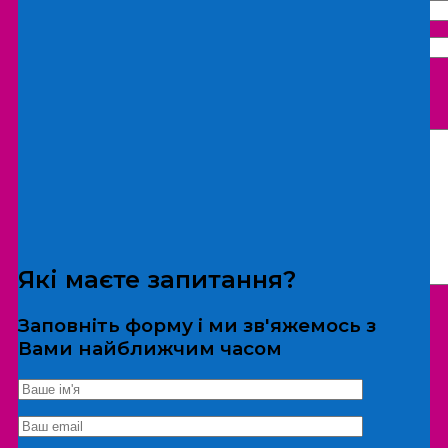
Що бажаєте замовити:
Екскурсія
Локація
Які маєте запитання?
Заповніть форму і ми зв'яжемось з
Вами найближчим часом
*Дані не передаються третім особам
Екскурсія/локація