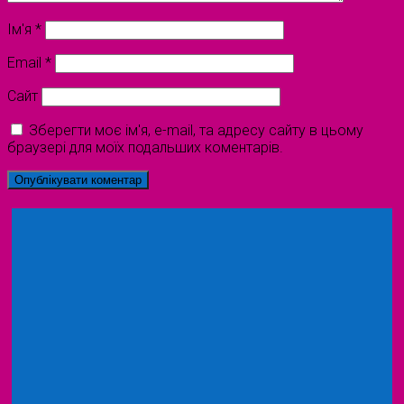
Ім'я
*
Email
*
Сайт
Зберегти моє ім'я, e-mail, та адресу сайту в цьому
браузері для моїх подальших коментарів.