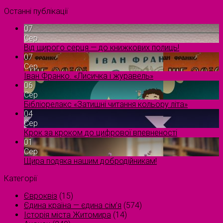
Останні публікації
07
Сер
Від щирого серця — до книжкових полиць!
07
Сер
Іван Франко. «Лисичка і журавель»
06
Сер
Бібліорелакс «Затишні читання кольору літа»
04
Сер
Крок за кроком до цифрової впевненості
01
Сер
Щира подяка нашим добродійникам!
Категорії
Євроквіз
(15)
Єдина країна — єдина сім’я
(574)
Історія міста Житомира
(14)