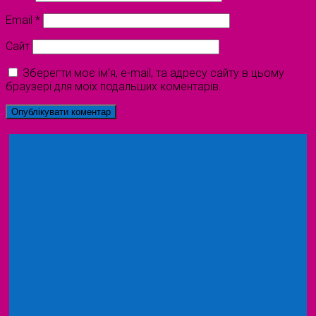
Email
*
Сайт
Зберегти моє ім'я, e-mail, та адресу сайту в цьому
браузері для моїх подальших коментарів.