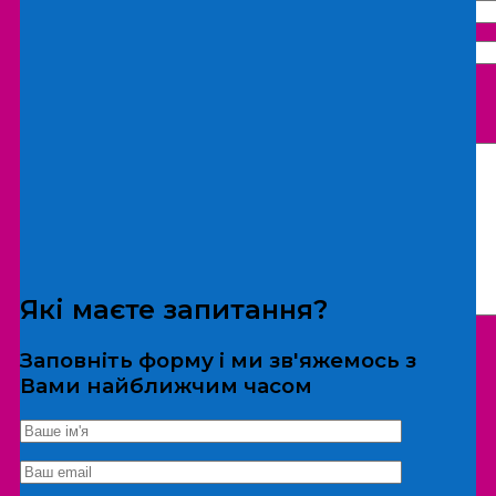
Що бажаєте замовити:
Екскурсія
Локація
Які маєте запитання?
Заповніть форму і ми зв'яжемось з
Вами найближчим часом
*Дані не передаються третім особам
Екскурсія/локація