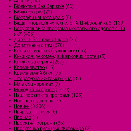
Анонси
(240)
Бібліотека без бар'єрів
(60)
Бібліотекарю
(21)
Біографи нашого краю
(8)
Відділ інноваційних технологій. Цифровий хаб.
(139)
Всеукраїнська програма ментального здоров'я "Ти
як?"
(405)
Дитячі бібліотеки області
(25)
Допитливим дітям
(670)
Книги оживають (аудіокниги)
(16)
Книжкові рекомендації зіркових гостей
(5)
Книжкова скриня
(257)
Краєзнавство
(15)
Краєзнавчий блог
(75)
Літературна Житомирщина
(81)
Ми в соцмережах
(7)
Молодіжний простір
(419)
Наші проєкти та програми
(125)
Нові надходження
(76)
Новини
(3 236)
Природа Полісся
(6)
Про нас
(1)
Проєкти/Програми
(35)
Прогулянка вулицями Житомира
(2)