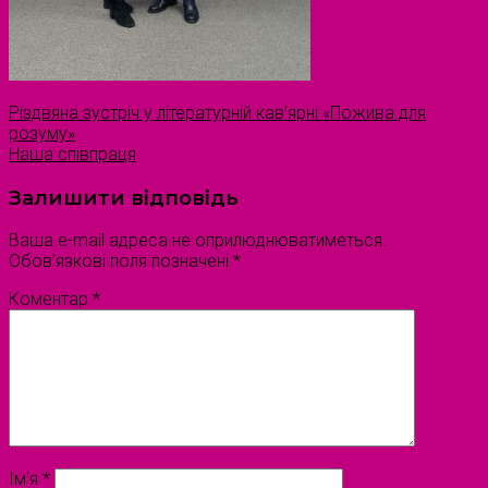
Різдвяна зустріч у літературній кав’ярні «Пожива для
розуму»
Наша співпраця
Залишити відповідь
Ваша e-mail адреса не оприлюднюватиметься.
Обов’язкові поля позначені
*
Коментар
*
Ім'я
*