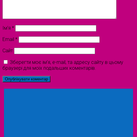
Ім'я
*
Email
*
Сайт
Зберегти моє ім'я, e-mail, та адресу сайту в цьому
браузері для моїх подальших коментарів.