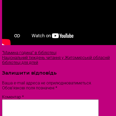
“Мамина година” в бібліотеці
Національний тиждень читання у Житомирській обласній
бібліотеці для дітей
Залишити відповідь
Ваша e-mail адреса не оприлюднюватиметься.
Обов’язкові поля позначені
*
Коментар
*