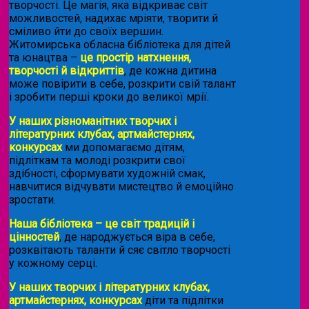
творчості. Це магія, яка відкриває світ
можливостей, надихає мріяти, творити й
сміливо йти до своїх вершин.
Житомирська обласна бібліотека для дітей
та юнацтва –
це простір натхнення,
творчості й відкриттів
, де кожна дитина
може повірити в себе, розкрити свій талант
і зробити перші кроки до великої мрії.
У наших різноманітних творчих і
літературних клубах, артмайстернях,
конкурсах
ми допомагаємо дітям,
підліткам та молоді розкрити свої
здібності, сформувати художній смак,
навчитися відчувати мистецтво й емоційно
зростати.
Наша бібліотека – це світ традицій і
цінностей
, де народжується віра в себе,
розквітають таланти й сяє світло творчості
у кожному серці.
У наших творчих і літературних клубах,
артмайстернях, конкурсах
діти та підлітки