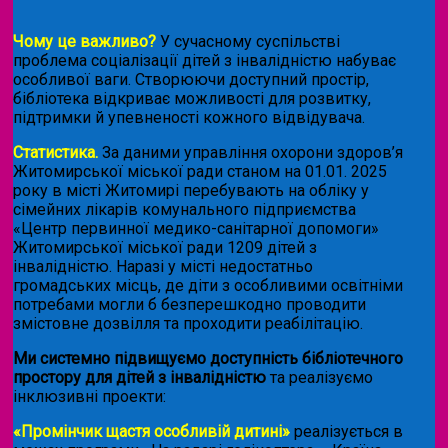
Чому це важливо?
У сучасному суспільстві
проблема соціалізації дітей з інвалідністю набуває
особливої ваги. Створюючи доступний простір,
бібліотека відкриває можливості для розвитку,
підтримки й упевненості кожного відвідувача.
Статистика.
За даними управління охорони здоров’я
Житомирської міської ради станом на 01.01. 2025
року в місті Житомирі перебувають на обліку у
сімейних лікарів комунального підприємства
«Центр первинної медико-санітарної допомоги»
Житомирської міської ради 1209 дітей з
інвалідністю. Наразі у місті недостатньо
громадських місць, де діти з особливими освітніми
потребами могли б безперешкодно проводити
змістовне дозвілля та проходити реабілітацію.
Ми системно підвищуємо доступність бібліотечного
простору для дітей з інвалідністю
та реалізуємо
інклюзивні проекти:
«Промінчик щастя особливій дитині»
реалізується в