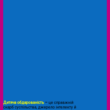
Дитяча обдарованість
–
це справжній
скарб суспільства, джерело інтелекту й