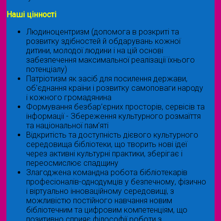
Наші цінності
Людиноцентризм (допомога в розкриті та
розвитку здібностей й обдарувань кожної
дитини, молодої людини і на цій основі
забезпечення максимальної реалізації їхнього
потенціалу)
Патріотизм як засіб для посилення держави,
об'єднання країни і розвитку самоповаги народу
і кожного громадянина
Формування безбар’єрних просторів, сервісів та
інформації - Збереження культурного розмаїття
та національної пам’яті
Відкритість та доступність дієвого культурного
середовища бібліотеки, що творить нові ідеї
через активні культурні практики, зберігає і
переосмислює спадщину
Злагоджена командна робота бібліотекарів
професіоналів-однодумців у безпечному, фізично
і віртуально інноваційному середовищі, з
можливістю постійного навчання новим
бібліотечним та цифровим компетенціям, що
позитивно сприяє філософії роботи з