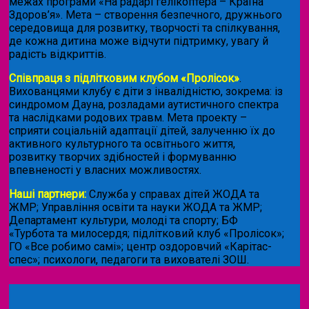
межах програми «На радарі гелікоптера – Країна
Здоров’я». Мета – створення безпечного, дружнього
середовища для розвитку, творчості та спілкування,
де кожна дитина може відчути підтримку, увагу й
радість відкриттів.
Співпраця з підлітковим клубом «Пролісок»
.
Вихованцями клубу є діти з інвалідністю, зокрема: із
синдромом Дауна, розладами аутистичного спектра
та наслідками родових травм. Мета проекту –
сприяти соціальній адаптації дітей, залученню їх до
активного культурного та освітнього життя,
розвитку творчих здібностей і формуванню
впевненості у власних можливостях.
Наші партнери:
Служба у справах дітей ЖОДА та
ЖМР; Управління освіти та науки ЖОДА та ЖМР;
Департамент культури, молоді та спорту; БФ
«Турбота та милосердя; підлітковий клуб «Пролісок»;
ГО «Все робимо самі»; центр оздоровчий «Карітас-
спес»;
психологи, педагоги та вихователі ЗОШ.