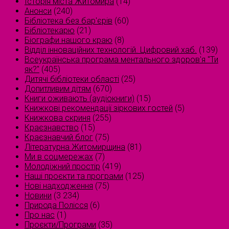
Історія міста Житомира
(14)
Анонси
(240)
Бібліотека без бар'єрів
(60)
Бібліотекарю
(21)
Біографи нашого краю
(8)
Відділ інноваційних технологій. Цифровий хаб.
(139)
Всеукраїнська програма ментального здоров'я "Ти
як?"
(405)
Дитячі бібліотеки області
(25)
Допитливим дітям
(670)
Книги оживають (аудіокниги)
(15)
Книжкові рекомендації зіркових гостей
(5)
Книжкова скриня
(255)
Краєзнавство
(15)
Краєзнавчий блог
(75)
Літературна Житомирщина
(81)
Ми в соцмережах
(7)
Молодіжний простір
(419)
Наші проєкти та програми
(125)
Нові надходження
(75)
Новини
(3 234)
Природа Полісся
(6)
Про нас
(1)
Проєкти/Програми
(35)