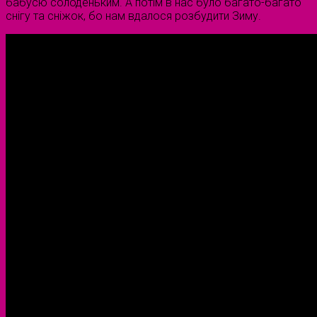
бабусю солоденьким. А потім в нас було багато-багато
снігу та сніжок, бо нам вдалося розбудити Зиму.