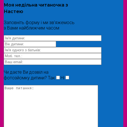
Моя
недільна читаночка
з
Настею
Заповніть форму і ми зв'яжемось
з Вами найближчим часом
Чи даєте Ви дозвіл на
фотозйомку дитини?
Так
Ні