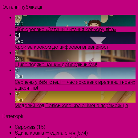
Останні публікації
06
Сер
Бібліорелакс «Затишні читання кольору літа»
04
Сер
Крок за кроком до цифрової впевненості
01
Сер
Щира подяка нашим добродійникам!
31
Лип
Серпень у бібліотеці — час яскравих вражень і нових
відкриттів!
30
Лип
Медовий код Поліського краю: імена переможців
Категорії
Євроквіз
(15)
Єдина країна — єдина сім’я
(574)