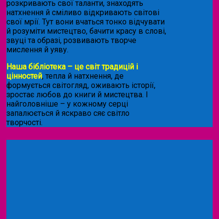
розкривають свої таланти, знаходять
натхнення й сміливо відкривають світові
свої мрії. Тут вони вчаться тонко відчувати
й розуміти мистецтво, бачити красу в слові,
звуці та образі, розвивають творче
мислення й уяву.
Наша бібліотека – це світ традицій і
цінностей
, тепла й натхнення, де
формується світогляд, оживають історії,
зростає любов до книги й мистецтва. І
найголовніше – у кожному серці
запалюється й яскраво сяє світло
творчості.