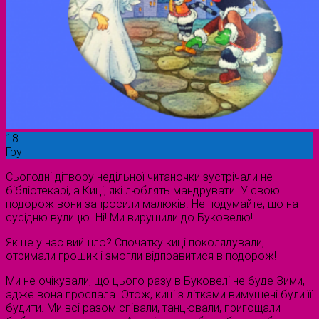
18
Гру
Сьогодні дітвору недільної читаночки зустрічали не
бібліотекарі, а Киці, які люблять мандрувати. У свою
подорож вони запросили малюків. Не подумайте, що на
сусідню вулицю. Ні! Ми вирушили до Буковелю!
Як це у нас вийшло? Спочатку киці поколядували,
отримали грошик і змогли відправитися в подорож!
Ми не очікували, що цього разу в Буковелі не буде Зими,
адже вона проспала. Отож, киці з дітками вимушені були її
будити. Ми всі разом співали, танцювали, пригощали