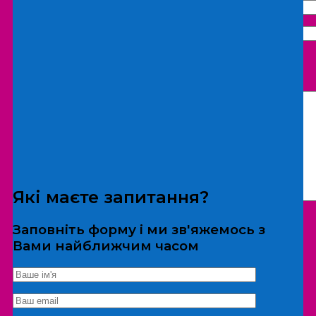
Що бажаєте замовити:
Екскурсія
Локація
Які маєте запитання?
Заповніть форму і ми зв'яжемось з
Вами найближчим часом
*Дані не передаються третім особам
Екскурсія/локація