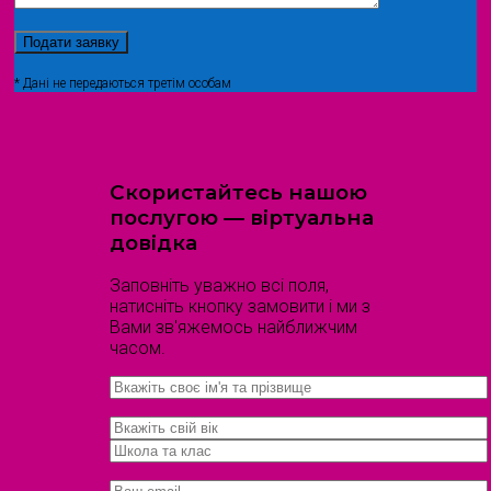
* Дані не передаються третім особам
Скористайтесь нашою
послугою — віртуальна
довідка
Заповніть уважно всі поля,
натисніть кнопку замовити і ми з
Вами зв'яжемось найближчим
часом.