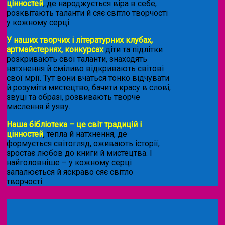
цінностей
, де народжується віра в себе,
розквітають таланти й сяє світло творчості
у кожному серці.
У наших творчих і літературних клубах,
артмайстернях, конкурсах
діти та підлітки
розкривають свої таланти, знаходять
натхнення й сміливо відкривають світові
свої мрії. Тут вони вчаться тонко відчувати
й розуміти мистецтво, бачити красу в слові,
звуці та образі, розвивають творче
мислення й уяву.
Наша бібліотека – це світ традицій і
цінностей
, тепла й натхнення, де
формується світогляд, оживають історії,
зростає любов до книги й мистецтва. І
найголовніше – у кожному серці
запалюється й яскраво сяє світло
творчості.