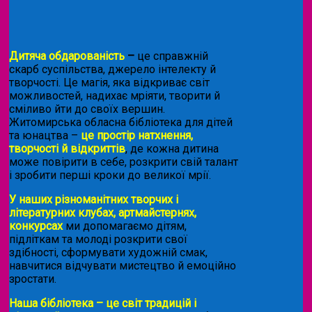
Дитяча обдарованість
–
це справжній
скарб суспільства, джерело інтелекту й
творчості. Це магія, яка відкриває світ
можливостей, надихає мріяти, творити й
сміливо йти до своїх вершин.
Житомирська обласна бібліотека для дітей
та юнацтва –
це простір натхнення,
творчості й відкриттів
, де кожна дитина
може повірити в себе, розкрити свій талант
і зробити перші кроки до великої мрії.
У наших різноманітних творчих і
літературних клубах, артмайстернях,
конкурсах
ми допомагаємо дітям,
підліткам та молоді розкрити свої
здібності, сформувати художній смак,
навчитися відчувати мистецтво й емоційно
зростати.
Наша бібліотека – це світ традицій і