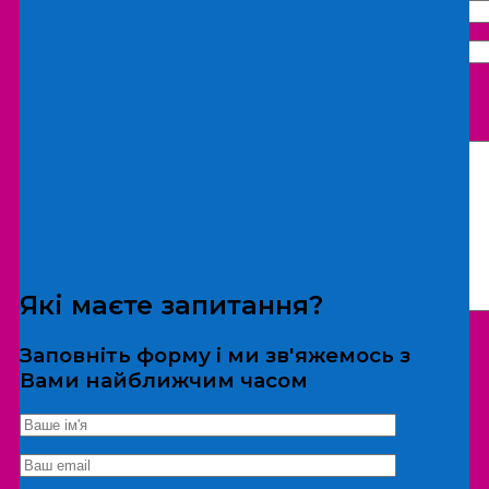
Що бажаєте замовити:
Екскурсія
Локація
Які маєте запитання?
Заповніть форму і ми зв'яжемось з
Вами найближчим часом
*Дані не передаються третім особам
Екскурсія/локація