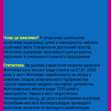
Чому це важливо?
У сучасному суспільстві
проблема соціалізації дітей з інвалідністю набуває
особливої ваги. Створюючи доступний простір,
бібліотека відкриває можливості для розвитку,
підтримки й упевненості кожного відвідувача.
Статистика.
За даними управління охорони здоров’я
Житомирської міської ради станом на 01.01. 2025
року в місті Житомирі перебувають на обліку у
сімейних лікарів комунального підприємства
«Центр первинної медико-санітарної допомоги»
Житомирської міської ради 1209 дітей з
інвалідністю. Наразі у місті недостатньо
громадських місць, де діти з особливими освітніми
потребами могли б безперешкодно проводити
змістовне дозвілля та проходити реабілітацію.