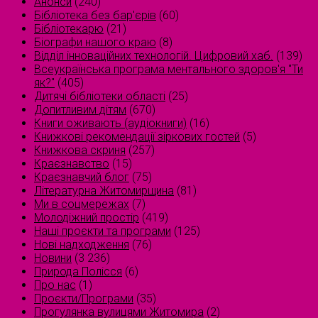
Анонси
(240)
Бібліотека без бар'єрів
(60)
Бібліотекарю
(21)
Біографи нашого краю
(8)
Відділ інноваційних технологій. Цифровий хаб.
(139)
Всеукраїнська програма ментального здоров'я "Ти
як?"
(405)
Дитячі бібліотеки області
(25)
Допитливим дітям
(670)
Книги оживають (аудіокниги)
(16)
Книжкові рекомендації зіркових гостей
(5)
Книжкова скриня
(257)
Краєзнавство
(15)
Краєзнавчий блог
(75)
Літературна Житомирщина
(81)
Ми в соцмережах
(7)
Молодіжний простір
(419)
Наші проєкти та програми
(125)
Нові надходження
(76)
Новини
(3 236)
Природа Полісся
(6)
Про нас
(1)
Проєкти/Програми
(35)
Прогулянка вулицями Житомира
(2)