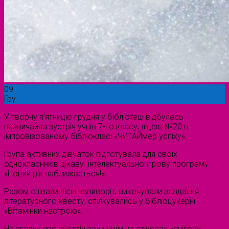
09
Гру
У творчу п’ятницю грудня у бібліотеці відбулась
незвичайна зустріч учнів 7-го класу, ліцею №20 в
імпровізованому бібліокласі «ЧИТАЙмер успіху».
Група активних дівчаток підготувала для своїх
однокласників цікаву інтелектуально-ігрову програму
«Новий рік наближається!».
Разом співали пісні навиворіт, виконували завдання
літературного квесту, спілкувались у бібліоцукерні
«Вітамінки настрою».
На згадку про зустріч залишили на стікерах «снігову