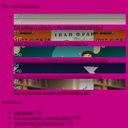
Останні публікації
07
Сер
Від щирого серця — до книжкових полиць!
07
Сер
Іван Франко. «Лисичка і журавель»
06
Сер
Бібліорелакс «Затишні читання кольору літа»
04
Сер
Крок за кроком до цифрової впевненості
01
Сер
Щира подяка нашим добродійникам!
Категорії
Євроквіз
(15)
Єдина країна — єдина сім’я
(574)
Історія міста Житомира
(14)