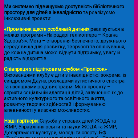
Ми системно підвищуємо доступність бібліотечного
простору для дітей з інвалідністю
та реалізуємо
інклюзивні проекти:
«Промінчик щастя особливій дитині»
реалізується в
межах програми «На радарі гелікоптера – Країна
Здоров’я». Мета – створення безпечного, дружнього
середовища для розвитку, творчості та спілкування,
де кожна дитина може відчути підтримку, увагу й
радість відкриттів.
Співпраця з підлітковим клубом «Пролісок»
.
Вихованцями клубу є діти з інвалідністю, зокрема: із
синдромом Дауна, розладами аутистичного спектра
та наслідками родових травм. Мета проекту –
сприяти соціальній адаптації дітей, залученню їх до
активного культурного та освітнього життя,
розвитку творчих здібностей і формуванню
впевненості у власних можливостях.
Наші партнери:
Служба у справах дітей ЖОДА та
ЖМР; Управління освіти та науки ЖОДА та ЖМР;
Департамент культури, молоді та спорту; БФ