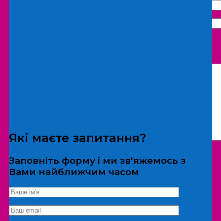
Що бажаєте замовити:
Екскурсія
Локація
Які маєте запитання?
Заповніть форму і ми зв'яжемось з
Вами найближчим часом
*Дані не передаються третім особам
Екскурсія/локація