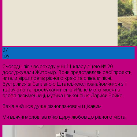
07
Гру
Сьогодні під час заходу учні 11 класу ліцею № 20
досліджували Житомир. Вони представляли свої проєкти,
читали вірші поетів рідного краю та співали пісні.
Зустрілися зі Світланою Штатською, познайомилися з її
творчістю та прослухали пісню «Рідне місто моє» на
слова письменниці, музика і виконання Лариси Бойко.
Захід вийшов дуже різноплановим і цікавим.
Ми вдячні молоді за їхню щиру любов до рідного міста!