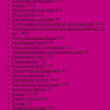
Історія міста Житомира
(14)
Анонси
(240)
Бібліотека без бар'єрів
(60)
Бібліотекарю
(21)
Біографи нашого краю
(8)
Відділ інноваційних технологій. Цифровий хаб.
(139)
Всеукраїнська програма ментального здоров'я "Ти
як?"
(405)
Дитячі бібліотеки області
(25)
Допитливим дітям
(669)
Книги оживають (аудіокниги)
(15)
Книжкові рекомендації зіркових гостей
(5)
Книжкова скриня
(255)
Краєзнавство
(15)
Краєзнавчий блог
(75)
Літературна Житомирщина
(81)
Ми в соцмережах
(7)
Молодіжний простір
(419)
Наші проєкти та програми
(125)
Нові надходження
(75)
Новини
(3 233)
Природа Полісся
(6)
Про нас
(1)
Проєкти/Програми
(35)