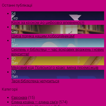
Останні публікації
04
Сер
Крок за кроком до цифрової впевненості
01
Сер
Щира подяка нашим добродійникам!
31
Лип
Серпень у бібліотеці — час яскравих вражень і нових
відкриттів!
30
Лип
Медовий код Поліського краю: імена переможців
30
Лип
Твоя бібліотека чепуриться
Категорії
Євроквіз
(15)
Єдина країна — єдина сім’я
(574)