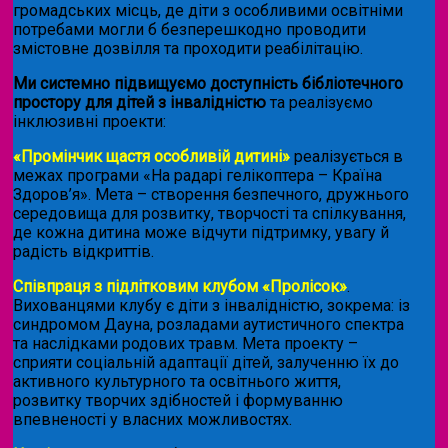
громадських місць, де діти з особливими освітніми
потребами могли б безперешкодно проводити
змістовне дозвілля та проходити реабілітацію.
Ми системно підвищуємо доступність бібліотечного
простору для дітей з інвалідністю
та реалізуємо
інклюзивні проекти:
«Промінчик щастя особливій дитині»
реалізується в
межах програми «На радарі гелікоптера – Країна
Здоров’я». Мета – створення безпечного, дружнього
середовища для розвитку, творчості та спілкування,
де кожна дитина може відчути підтримку, увагу й
радість відкриттів.
Співпраця з підлітковим клубом «Пролісок»
.
Вихованцями клубу є діти з інвалідністю, зокрема: із
синдромом Дауна, розладами аутистичного спектра
та наслідками родових травм. Мета проекту –
сприяти соціальній адаптації дітей, залученню їх до
активного культурного та освітнього життя,
розвитку творчих здібностей і формуванню
впевненості у власних можливостях.