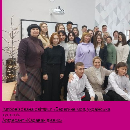
Імпровізована світлиця «Берегине моя, українська
хустко!»
Артдесант «Караван дієвих»