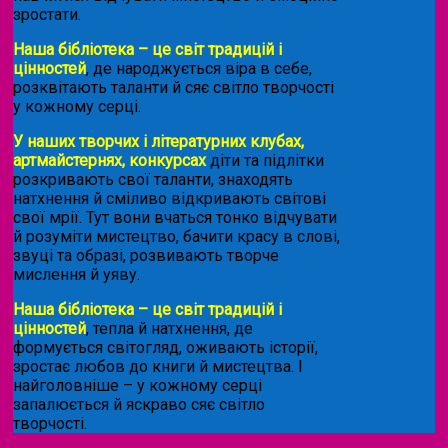
зростати.
Наша бібліотека – це світ традицій і
цінностей
, де народжується віра в себе,
розквітають таланти й сяє світло творчості
у кожному серці.
У наших творчих і літературних клубах,
артмайстернях, конкурсах
діти та підлітки
розкривають свої таланти, знаходять
натхнення й сміливо відкривають світові
свої мрії. Тут вони вчаться тонко відчувати
й розуміти мистецтво, бачити красу в слові,
звуці та образі, розвивають творче
мислення й уяву.
Наша бібліотека – це світ традицій і
цінностей
, тепла й натхнення, де
формується світогляд, оживають історії,
зростає любов до книги й мистецтва. І
найголовніше – у кожному серці
запалюється й яскраво сяє світло
творчості.