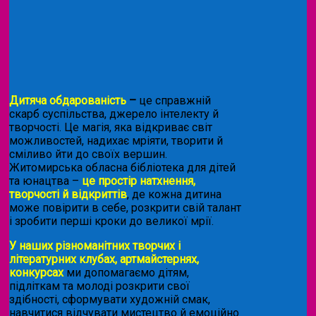
Дитяча обдарованість
–
це справжній
скарб суспільства, джерело інтелекту й
творчості. Це магія, яка відкриває світ
можливостей, надихає мріяти, творити й
сміливо йти до своїх вершин.
Житомирська обласна бібліотека для дітей
та юнацтва –
це простір натхнення,
творчості й відкриттів
, де кожна дитина
може повірити в себе, розкрити свій талант
і зробити перші кроки до великої мрії.
У наших різноманітних творчих і
літературних клубах, артмайстернях,
конкурсах
ми допомагаємо дітям,
підліткам та молоді розкрити свої
здібності, сформувати художній смак,
навчитися відчувати мистецтво й емоційно