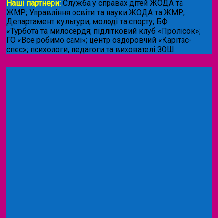
Наші партнери:
Служба у справах дітей ЖОДА та
ЖМР; Управління освіти та науки ЖОДА та ЖМР;
Департамент культури, молоді та спорту; БФ
«Турбота та милосердя; підлітковий клуб «Пролісок»;
ГО «Все робимо самі»; центр оздоровчий «Карітас-
спес»;
психологи, педагоги та вихователі ЗОШ.