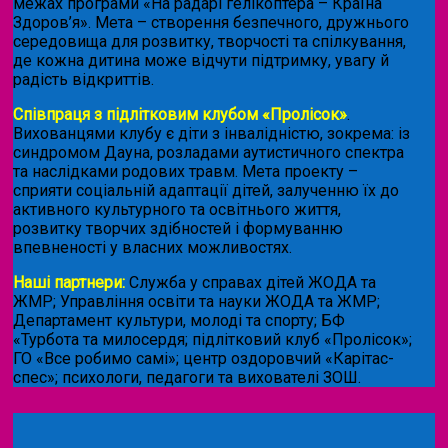
межах програми «На радарі гелікоптера – Країна
Здоров’я». Мета – створення безпечного, дружнього
середовища для розвитку, творчості та спілкування,
де кожна дитина може відчути підтримку, увагу й
радість відкриттів.
Співпраця з підлітковим клубом «Пролісок»
.
Вихованцями клубу є діти з інвалідністю, зокрема: із
синдромом Дауна, розладами аутистичного спектра
та наслідками родових травм. Мета проекту –
сприяти соціальній адаптації дітей, залученню їх до
активного культурного та освітнього життя,
розвитку творчих здібностей і формуванню
впевненості у власних можливостях.
Наші партнери:
Служба у справах дітей ЖОДА та
ЖМР; Управління освіти та науки ЖОДА та ЖМР;
Департамент культури, молоді та спорту; БФ
«Турбота та милосердя; підлітковий клуб «Пролісок»;
ГО «Все робимо самі»; центр оздоровчий «Карітас-
спес»;
психологи, педагоги та вихователі ЗОШ.