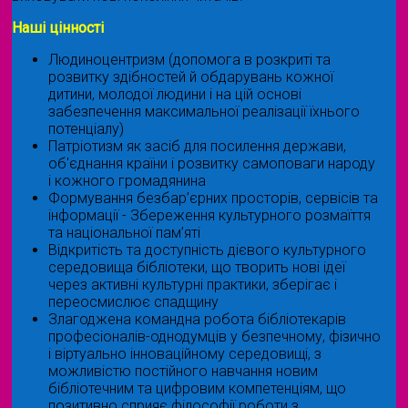
Наші цінності
Людиноцентризм (допомога в розкриті та
розвитку здібностей й обдарувань кожної
дитини, молодої людини і на цій основі
забезпечення максимальної реалізації їхнього
потенціалу)
Патріотизм як засіб для посилення держави,
об'єднання країни і розвитку самоповаги народу
і кожного громадянина
Формування безбар’єрних просторів, сервісів та
інформації - Збереження культурного розмаїття
та національної пам’яті
Відкритість та доступність дієвого культурного
середовища бібліотеки, що творить нові ідеї
через активні культурні практики, зберігає і
переосмислює спадщину
Злагоджена командна робота бібліотекарів
професіоналів-однодумців у безпечному, фізично
і віртуально інноваційному середовищі, з
можливістю постійного навчання новим
бібліотечним та цифровим компетенціям, що
позитивно сприяє філософії роботи з