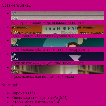
Останні публікації
07
Сер
Від щирого серця — до книжкових полиць!
07
Сер
Іван Франко. «Лисичка і журавель»
06
Сер
Бібліорелакс «Затишні читання кольору літа»
04
Сер
Крок за кроком до цифрової впевненості
01
Сер
Щира подяка нашим добродійникам!
Категорії
Євроквіз
(15)
Єдина країна — єдина сім’я
(574)
Історія міста Житомира
(14)