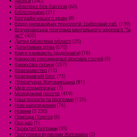
Анонси
(240)
Бібліотека без бар'єрів
(60)
Бібліотекарю
(21)
Біографи нашого краю
(8)
Відділ інноваційних технологій. Цифровий хаб.
(139)
Всеукраїнська програма ментального здоров'я "Ти
як?"
(405)
Дитячі бібліотеки області
(25)
Допитливим дітям
(670)
Книги оживають (аудіокниги)
(16)
Книжкові рекомендації зіркових гостей
(5)
Книжкова скриня
(257)
Краєзнавство
(15)
Краєзнавчий блог
(75)
Літературна Житомирщина
(81)
Ми в соцмережах
(7)
Молодіжний простір
(419)
Наші проєкти та програми
(125)
Нові надходження
(76)
Новини
(3 236)
Природа Полісся
(6)
Про нас
(1)
Проєкти/Програми
(35)
Прогулянка вулицями Житомира
(2)