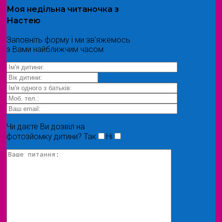
Моя
недільна читаночка
з
Настею
Заповніть форму і ми зв'яжемось
з Вами найближчим часом
Чи даєте Ви дозвіл на
фотозйомку дитини?
Так
Ні