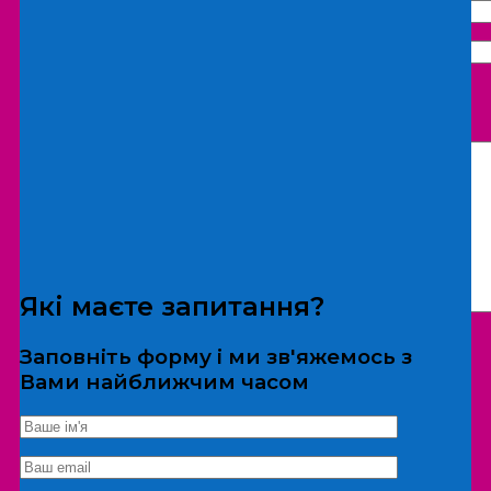
Що бажаєте замовити:
Екскурсія
Локація
Які маєте запитання?
Заповніть форму і ми зв'яжемось з
Вами найближчим часом
*Дані не передаються третім особам
Екскурсія/локація