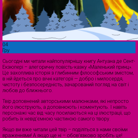
04
Гру
Сьогодні ми читали найпопулярнішу книгу Антуана де Сент-
Екзюпері – алегоричну повість-казку «Маленький принц».
Це захоплива історія з глибинним філософським змістом,
в ній йдеться про вічні категорії — добро і милосердя,
чистоту і безпосередність, зачарований погляд на світ і
любов до ближнього.
Твір доповнений авторськими малюнками, які непросто
його ілюструють, а доповнюють і коментують. І навіть
персонажі час від часу посилаються на ці ілюстрації, що
робить їх невід’ємною частиною самого твору.
Якщо ви вже читали цей твір – поділіться з нами своїми
враженнями! А якщо ще ні – обов’язково зробіть це!