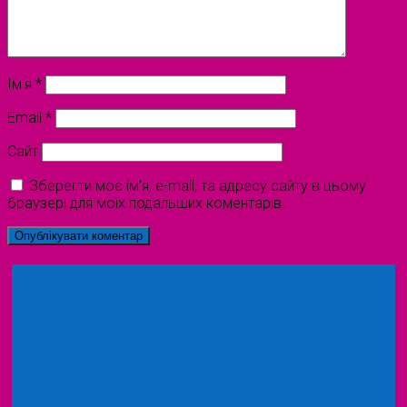
Ім'я
*
Email
*
Сайт
Зберегти моє ім'я, e-mail, та адресу сайту в цьому
браузері для моїх подальших коментарів.