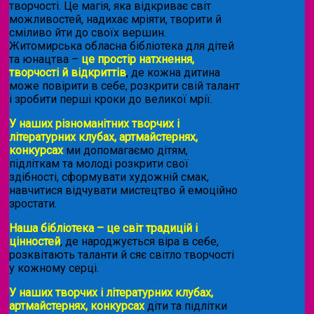
творчості. Це магія, яка відкриває світ
можливостей, надихає мріяти, творити й
сміливо йти до своїх вершин.
Житомирська обласна бібліотека для дітей
та юнацтва –
це простір натхнення,
творчості й відкриттів
, де кожна дитина
може повірити в себе, розкрити свій талант
і зробити перші кроки до великої мрії.
У наших різноманітних творчих і
літературних клубах, артмайстернях,
конкурсах
ми допомагаємо дітям,
підліткам та молоді розкрити свої
здібності, сформувати художній смак,
навчитися відчувати мистецтво й емоційно
зростати.
Наша бібліотека – це світ традицій і
цінностей
, де народжується віра в себе,
розквітають таланти й сяє світло творчості
у кожному серці.
У наших творчих і літературних клубах,
артмайстернях, конкурсах
діти та підлітки