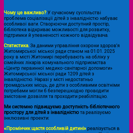
Чому це важливо?
У сучасному суспільстві
проблема соціалізації дітей з інвалідністю набуває
особливої ваги. Створюючи доступний простір,
бібліотека відкриває можливості для розвитку,
підтримки й упевненості кожного відвідувача.
Статистика.
За даними управління охорони здоров’я
Житомирської міської ради станом на 01.01. 2025
року в місті Житомирі перебувають на обліку у
сімейних лікарів комунального підприємства
«Центр первинної медико-санітарної допомоги»
Житомирської міської ради 1209 дітей з
інвалідністю. Наразі у місті недостатньо
громадських місць, де діти з особливими освітніми
потребами могли б безперешкодно проводити
змістовне дозвілля та проходити реабілітацію.
Ми системно підвищуємо доступність бібліотечного
простору для дітей з інвалідністю
та реалізуємо
інклюзивні проекти:
«Промінчик щастя особливій дитині»
реалізується в