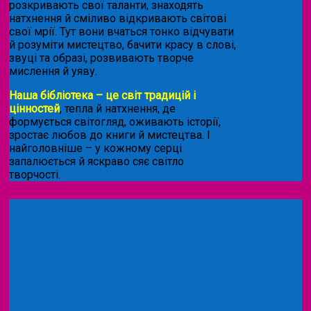
розкривають свої таланти, знаходять
натхнення й сміливо відкривають світові
свої мрії. Тут вони вчаться тонко відчувати
й розуміти мистецтво, бачити красу в слові,
звуці та образі, розвивають творче
мислення й уяву.
Наша бібліотека – це світ традицій і
цінностей
, тепла й натхнення, де
формується світогляд, оживають історії,
зростає любов до книги й мистецтва. І
найголовніше – у кожному серці
запалюється й яскраво сяє світло
творчості.