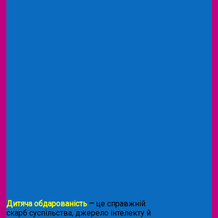
Дитяча обдарованість
–
це справжній
скарб суспільства, джерело інтелекту й