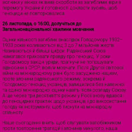
вогники у вікнах як вияв скорботи за загиблими, віри в
перемогу України й готовності докласти зусиль, щоб
геноциди не повторювалися.
26 листопада, о 16:00, долучіться до
Загальнонаціональної хвилини мовчання.
Оцінки кількості загиблих внаслідок Голодомору 1932–
1933 років коливаються від 3 до 7 мільйонів жертв.
Називаються й більші цифри. Радянський Союз
намагався приховати правду про геноцид. У роки
Голодомору західні уряди, прагнучи не погіршувати
відносини з СРСР, воліли мовчати. Після Другої світової
війни на міжнародному рівні було засуджено нацизм,
проте злочини радянського режиму, зокрема й
Голодомор-геноцид українців, залишилися без належної
та єдиної міжнародної оцінки навіть після розпаду Союзу.
А ще через три десятиліття режим у Росії знову вдався і
до геноцидних практик щодо українців, і до використання
голоду як інструменту, щоб тиснути на міжнародну
спільноту.
Наше сьогодення вчить: щоб слугувати запобіжником
проти повторення трагедій і злочинів минулого, наша