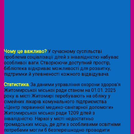
Чому це важливо?
У сучасному суспільстві
проблема соціалізації дітей з інвалідністю набуває
особливої ваги. Створюючи доступний простір,
бібліотека відкриває можливості для розвитку,
підтримки й упевненості кожного відвідувача.
Статистика.
За даними управління охорони здоров’я
Житомирської міської ради станом на 01.01. 2025
року в місті Житомирі перебувають на обліку у
сімейних лікарів комунального підприємства
«Центр первинної медико-санітарної допомоги»
Житомирської міської ради 1209 дітей з
інвалідністю. Наразі у місті недостатньо
громадських місць, де діти з особливими освітніми
потребами могли б безперешкодно проводити