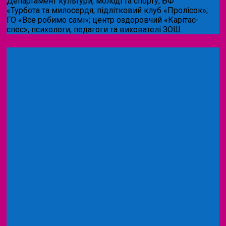
Департамент культури, молоді та спорту; БФ
«Турбота та милосердя; підлітковий клуб «Пролісок»;
ГО «Все робимо самі»; центр оздоровчий «Карітас-
спес»;
психологи, педагоги та вихователі ЗОШ.