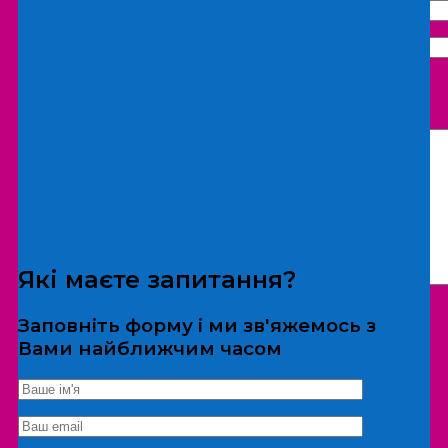
Що бажаєте замовити:
Екскурсія
Локація
Які маєте запитання?
Заповніть форму і ми зв'яжемось з
Вами найближчим часом
*Дані не передаються третім особам
Екскурсія/локація