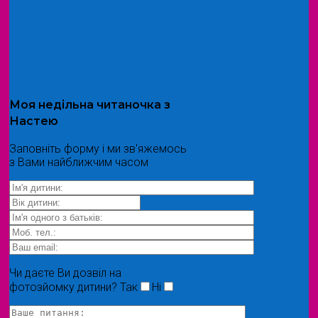
Моя
недільна читаночка
з
Настею
Заповніть форму і ми зв'яжемось
з Вами найближчим часом
Чи даєте Ви дозвіл на
фотозйомку дитини?
Так
Ні