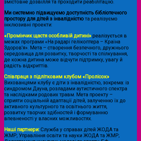
змістовне дозвілля та проходити реабілітацію.
Ми системно підвищуємо доступність бібліотечного
простору для дітей з інвалідністю
та реалізуємо
інклюзивні проекти:
«Промінчик щастя особливій дитині»
реалізується в
межах програми «На радарі гелікоптера – Країна
Здоров’я». Мета – створення безпечного, дружнього
середовища для розвитку, творчості та спілкування,
де кожна дитина може відчути підтримку, увагу й
радість відкриттів.
Співпраця з підлітковим клубом «Пролісок»
.
Вихованцями клубу є діти з інвалідністю, зокрема: із
синдромом Дауна, розладами аутистичного спектра
та наслідками родових травм. Мета проекту –
сприяти соціальній адаптації дітей, залученню їх до
активного культурного та освітнього життя,
розвитку творчих здібностей і формуванню
впевненості у власних можливостях.
Наші партнери:
Служба у справах дітей ЖОДА та
ЖМР; Управління освіти та науки ЖОДА та ЖМР;