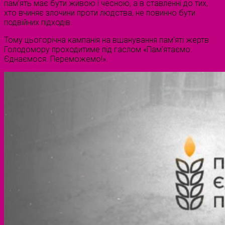
пам’ять має бути живою і чесною, а в ставленні до тих,
хто вчиняє злочини проти людства, не повинно бути
подвійних підходів.
Тому цьогорічна кампанія на вшанування пам’яті жертв
Голодомору проходитиме під гаслом «Пам’ятаємо.
Єднаємося. Переможемо!».