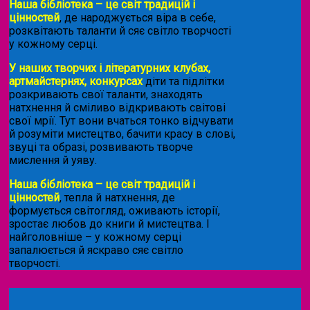
Наша бібліотека – це світ традицій і
цінностей
, де народжується віра в себе,
розквітають таланти й сяє світло творчості
у кожному серці.
У наших творчих і літературних клубах,
артмайстернях, конкурсах
діти та підлітки
розкривають свої таланти, знаходять
натхнення й сміливо відкривають світові
свої мрії. Тут вони вчаться тонко відчувати
й розуміти мистецтво, бачити красу в слові,
звуці та образі, розвивають творче
мислення й уяву.
Наша бібліотека – це світ традицій і
цінностей
, тепла й натхнення, де
формується світогляд, оживають історії,
зростає любов до книги й мистецтва. І
найголовніше – у кожному серці
запалюється й яскраво сяє світло
творчості.