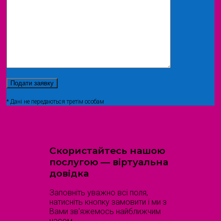
* Дані не передаються третім особам
Скористайтесь нашою
послугою — віртуальна
довідка
Заповніть уважно всі поля,
натисніть кнопку замовити і ми з
Вами зв'яжемось найближчим
часом.