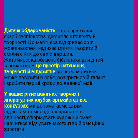
Дитяча обдарованість
–
це справжній
скарб суспільства, джерело інтелекту й
творчості. Це магія, яка відкриває світ
можливостей, надихає мріяти, творити й
сміливо йти до своїх вершин.
Житомирська обласна бібліотека для дітей
та юнацтва –
це простір натхнення,
творчості й відкриттів
, де кожна дитина
може повірити в себе, розкрити свій талант
і зробити перші кроки до великої мрії.
У наших різноманітних творчих і
літературних клубах, артмайстернях,
конкурсах
ми допомагаємо дітям,
підліткам та молоді розкрити свої
здібності, сформувати художній смак,
навчитися відчувати мистецтво й емоційно
зростати.