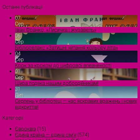
Останні публікації
07
Сер
Іван Франко. «Лисичка і журавель»
06
Сер
Бібліорелакс «Затишні читання кольору літа»
04
Сер
Крок за кроком до цифрової впевненості
01
Сер
Щира подяка нашим добродійникам!
31
Лип
Серпень у бібліотеці — час яскравих вражень і нових
відкриттів!
Категорії
Євроквіз
(15)
Єдина країна — єдина сім’я
(574)