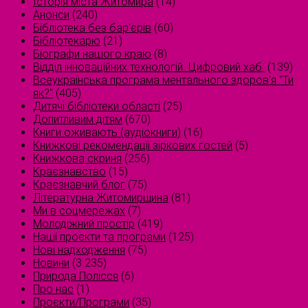
Історія міста Житомира
(14)
Анонси
(240)
Бібліотека без бар'єрів
(60)
Бібліотекарю
(21)
Біографи нашого краю
(8)
Відділ інноваційних технологій. Цифровий хаб.
(139)
Всеукраїнська програма ментального здоров'я "Ти
як?"
(405)
Дитячі бібліотеки області
(25)
Допитливим дітям
(670)
Книги оживають (аудіокниги)
(16)
Книжкові рекомендації зіркових гостей
(5)
Книжкова скриня
(256)
Краєзнавство
(15)
Краєзнавчий блог
(75)
Літературна Житомирщина
(81)
Ми в соцмережах
(7)
Молодіжний простір
(419)
Наші проєкти та програми
(125)
Нові надходження
(75)
Новини
(3 235)
Природа Полісся
(6)
Про нас
(1)
Проєкти/Програми
(35)