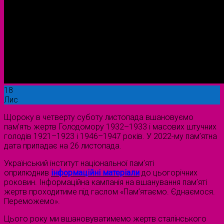
18
Лис
Щороку в четверту суботу листопада вшановуємо
пам’ять жертв Голодомору 1932–1933 і масових штучних
голодів 1921–1923 і 1946–1947 років. У 2022-му пам’ятна
дата припадає на 26 листопада.
Український інститут національної пам’яті
оприлюднив
інформаційні матеріали
до цьогорічних
роковин. Інформаційна кампанія на вшанування пам’яті
жертв проходитиме під гаслом «Пам’ятаємо. Єднаємося.
Переможемо».
Цього року ми вшановуватимемо жертв сталінського