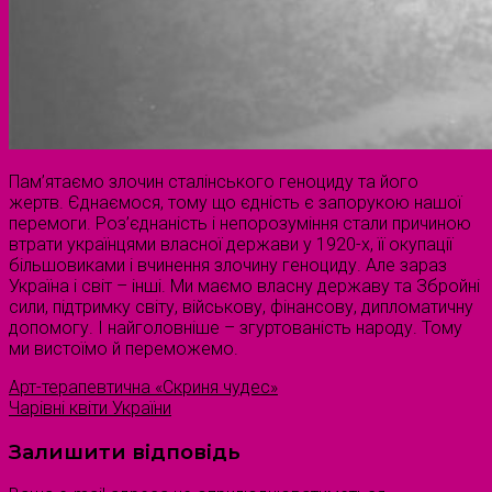
Пам’ятаємо злочин сталінського геноциду та його
жертв. Єднаємося, тому що єдність є запорукою нашої
перемоги. Роз’єднаність і непорозуміння стали причиною
втрати українцями власної держави у 1920-х, її окупації
більшовиками і вчинення злочину геноциду. Але зараз
Україна і світ – інші. Ми маємо власну державу та Збройні
сили, підтримку світу, військову, фінансову, дипломатичну
допомогу. І найголовніше – згуртованість народу. Тому
ми вистоїмо й переможемо.
Арт-терапевтична «Скриня чудес»
Чарівні квіти України
Залишити відповідь