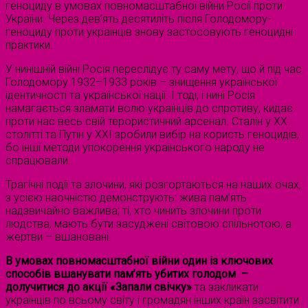
геноциду в умовах повномасштабної війни Росії проти
України. Через дев’ять десятиліть після Голодомору-
геноциду проти українців знову застосовують геноцидні
практики.
У нинішній війні Росія переслідує ту саму мету, що й під час
Голодомору 1932–1933 років – знищення української
ідентичності та української нації. І тоді, і нині Росія
намагається зламати волю українців до спротиву, кидає
проти нас весь свій терористичний арсенал. Сталін у XX
столітті та Путін у XXI зробили вибір на користь геноцидів,
бо інші методи упокорення українського народу не
спрацювали.
Трагічні події та злочини, які розгортаються на наших очах,
з усією наочністю демонструють: жива пам’ять
надзвичайно важлива; ті, хто чинить злочини проти
людства, мають бути засуджені світовою спільнотою, а
жертви – вшановані.
В умовах повномасштабної війни один із ключових
способів вшанувати пам’ять убитих голодом –
долучитися до акції «Запали свічку»
та закликати
українців по всьому світу і громадян інших країн засвітити