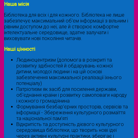
Наша місія
Бібліотека для всіх і для кожного. Бібліотека не лише
забезпечує максимальний об'єм інформації з вільним і
рівним доступом до неї, але й створює комфортне
інтелектуальне середовище, здатне залучати і
виховувати нові покоління читачів.
Наші цінності
Людиноцентризм (допомога в розкриті та
розвитку здібностей й обдарувань кожної
дитини, молодої людини і на цій основі
забезпечення максимальної реалізації їхнього
потенціалу)
Патріотизм як засіб для посилення держави,
об'єднання країни і розвитку самоповаги народу
і кожного громадянина
Формування безбар’єрних просторів, сервісів та
інформації - Збереження культурного розмаїття
та національної пам’яті
Відкритість та доступність дієвого культурного
середовища бібліотеки, що творить нові ідеї
через активні культурні практики, зберігає і