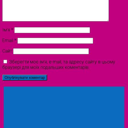
Ім'я
*
Email
*
Сайт
Зберегти моє ім'я, e-mail, та адресу сайту в цьому
браузері для моїх подальших коментарів.