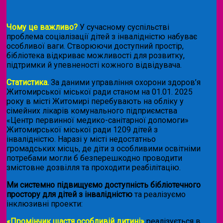
Чому це важливо?
У сучасному суспільстві
проблема соціалізації дітей з інвалідністю набуває
особливої ваги. Створюючи доступний простір,
бібліотека відкриває можливості для розвитку,
підтримки й упевненості кожного відвідувача.
Статистика.
За даними управління охорони здоров’я
Житомирської міської ради станом на 01.01. 2025
року в місті Житомирі перебувають на обліку у
сімейних лікарів комунального підприємства
«Центр первинної медико-санітарної допомоги»
Житомирської міської ради 1209 дітей з
інвалідністю. Наразі у місті недостатньо
громадських місць, де діти з особливими освітніми
потребами могли б безперешкодно проводити
змістовне дозвілля та проходити реабілітацію.
Ми системно підвищуємо доступність бібліотечного
простору для дітей з інвалідністю
та реалізуємо
інклюзивні проекти:
«Промінчик щастя особливій дитині»
реалізується в