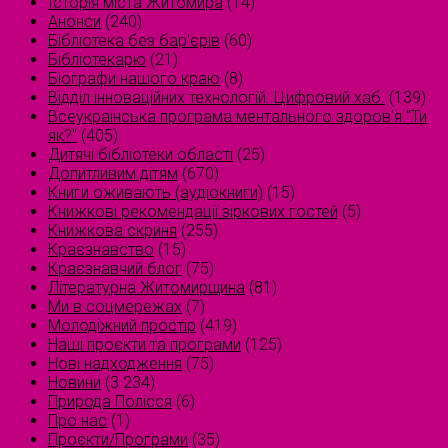
Історія міста Житомира
(14)
Анонси
(240)
Бібліотека без бар'єрів
(60)
Бібліотекарю
(21)
Біографи нашого краю
(8)
Відділ інноваційних технологій. Цифровий хаб.
(139)
Всеукраїнська програма ментального здоров'я "Ти
як?"
(405)
Дитячі бібліотеки області
(25)
Допитливим дітям
(670)
Книги оживають (аудіокниги)
(15)
Книжкові рекомендації зіркових гостей
(5)
Книжкова скриня
(255)
Краєзнавство
(15)
Краєзнавчий блог
(75)
Літературна Житомирщина
(81)
Ми в соцмережах
(7)
Молодіжний простір
(419)
Наші проєкти та програми
(125)
Нові надходження
(75)
Новини
(3 234)
Природа Полісся
(6)
Про нас
(1)
Проєкти/Програми
(35)