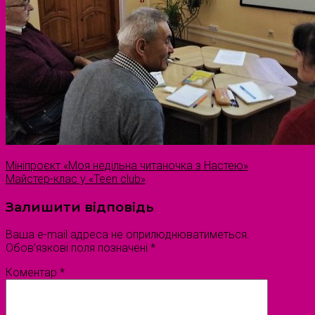
Мініпроєкт «Моя недільна читаночка з Настею»
Майстер-клас у «Teen club»
Залишити відповідь
Ваша e-mail адреса не оприлюднюватиметься.
Обов’язкові поля позначені
*
Коментар
*