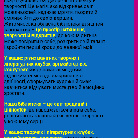
скарб суспільства, джерело інтелекту й
творчості. Це магія, яка відкриває світ
можливостей, надихає мріяти, творити й
сміливо йти до своїх вершин.
Житомирська обласна бібліотека для дітей
та юнацтва –
це простір натхнення,
творчості й відкриттів
, де кожна дитина
може повірити в себе, розкрити свій талант
і зробити перші кроки до великої мрії.
У наших різноманітних творчих і
літературних клубах, артмайстернях,
конкурсах
ми допомагаємо дітям,
підліткам та молоді розкрити свої
здібності, сформувати художній смак,
навчитися відчувати мистецтво й емоційно
зростати.
Наша бібліотека – це світ традицій і
цінностей
, де народжується віра в себе,
розквітають таланти й сяє світло творчості
у кожному серці.
У наших творчих і літературних клубах,