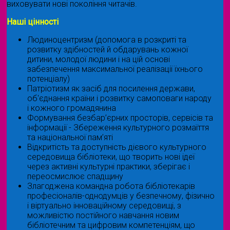
виховувати нові покоління читачів.
Наші цінності
Людиноцентризм (допомога в розкриті та
розвитку здібностей й обдарувань кожної
дитини, молодої людини і на цій основі
забезпечення максимальної реалізації їхнього
потенціалу)
Патріотизм як засіб для посилення держави,
об'єднання країни і розвитку самоповаги народу
і кожного громадянина
Формування безбар’єрних просторів, сервісів та
інформації - Збереження культурного розмаїття
та національної пам’яті
Відкритість та доступність дієвого культурного
середовища бібліотеки, що творить нові ідеї
через активні культурні практики, зберігає і
переосмислює спадщину
Злагоджена командна робота бібліотекарів
професіоналів-однодумців у безпечному, фізично
і віртуально інноваційному середовищі, з
можливістю постійного навчання новим
бібліотечним та цифровим компетенціям, що