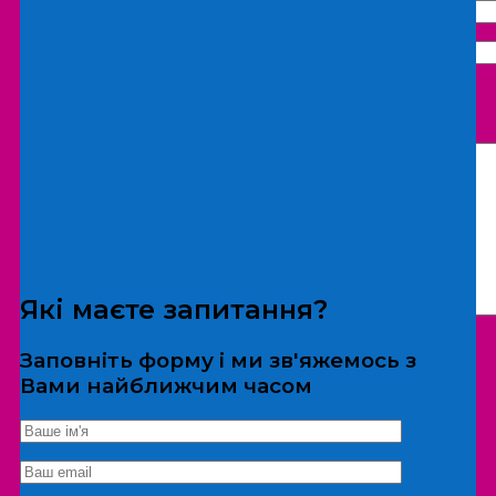
Що бажаєте замовити:
Екскурсія
Локація
Які маєте запитання?
Заповніть форму і ми зв'яжемось з
Вами найближчим часом
*Дані не передаються третім особам
Екскурсія/локація