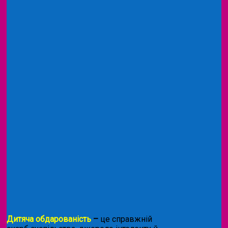
Дитяча обдарованість
–
це справжній