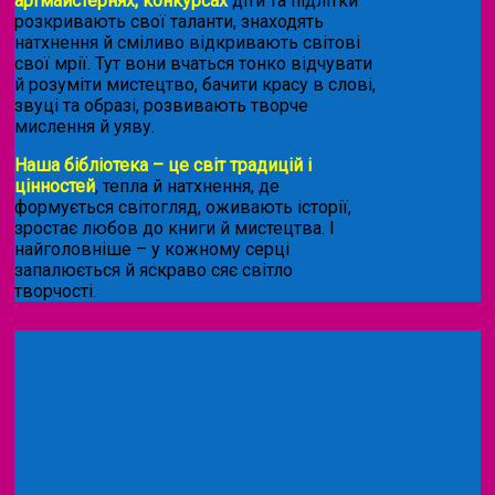
артмайстернях, конкурсах
діти та підлітки
розкривають свої таланти, знаходять
натхнення й сміливо відкривають світові
свої мрії. Тут вони вчаться тонко відчувати
й розуміти мистецтво, бачити красу в слові,
звуці та образі, розвивають творче
мислення й уяву.
Наша бібліотека – це світ традицій і
цінностей
, тепла й натхнення, де
формується світогляд, оживають історії,
зростає любов до книги й мистецтва. І
найголовніше – у кожному серці
запалюється й яскраво сяє світло
творчості.