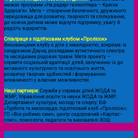
межах програми «На радарі гелікоптера – Країна
Здоров’я». Мета – створення безпечного, дружнього
середовища для розвитку, творчості та спілкування,
де кожна дитина може відчути підтримку, увагу й
радість відкриттів.
Співпраця з підлітковим клубом «Пролісок»
.
Вихованцями клубу є діти з інвалідністю, зокрема: із
синдромом Дауна, розладами аутистичного спектра
та наслідками родових травм. Мета проекту –
сприяти соціальній адаптації дітей, залученню їх до
активного культурного та освітнього життя,
розвитку творчих здібностей і формуванню
впевненості у власних можливостях.
Наші партнери:
Служба у справах дітей ЖОДА та
ЖМР; Управління освіти та науки ЖОДА та ЖМР;
Департамент культури, молоді та спорту; БФ
«Турбота та милосердя; підлітковий клуб «Пролісок»;
ГО «Все робимо самі»; центр оздоровчий «Карітас-
спес»;
психологи, педагоги та вихователі ЗОШ.