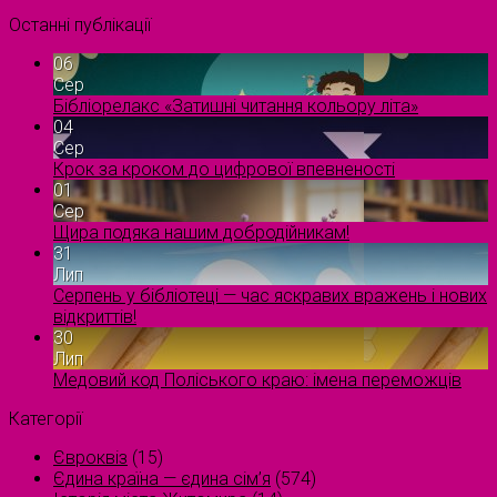
Останні публікації
06
Сер
Бібліорелакс «Затишні читання кольору літа»
04
Сер
Крок за кроком до цифрової впевненості
01
Сер
Щира подяка нашим добродійникам!
31
Лип
Серпень у бібліотеці — час яскравих вражень і нових
відкриттів!
30
Лип
Медовий код Поліського краю: імена переможців
Категорії
Євроквіз
(15)
Єдина країна — єдина сім’я
(574)