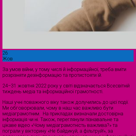
26
Жов
За умов війни, у тому числі й інформаційної, треба вміти
розрізняти дезінформацію та протистояти їй.
24–31 жовтня 2022 року у світі відзначається Всесвітній
тиждень медіа та інформаційної грамотності.
Наші учні поважного віку також долучились до цієї події.
Ми обговорювали, чому в наш час важливо бути
медіаграмотним. На прикладах визначали достовірна
інформація чи ні. Також, переглянули пізнавальне та
цікаве відео «Чому медіаграмотність важлива?» та
пограли у вікторину «Не байдикуй, а фільтруй!», за