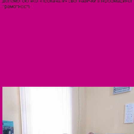
допомогою якої «прокачали» свої навички з інформаційної
грамотності.