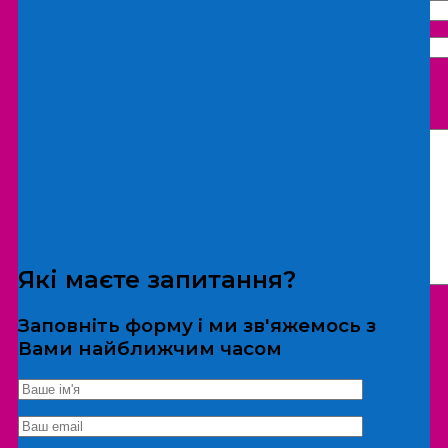
Що бажаєте замовити:
Екскурсія
Локація
Які маєте запитання?
Заповніть форму і ми зв'яжемось з
Вами найближчим часом
*Дані не передаються третім особам
Екскурсія/локація