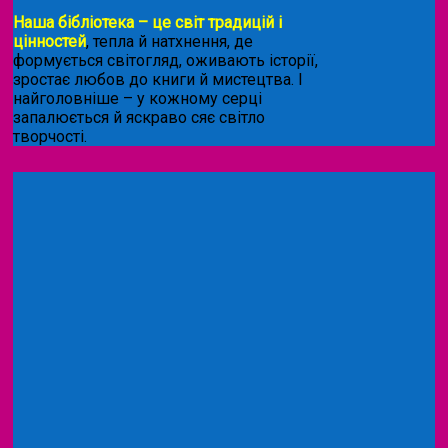
Наша бібліотека – це світ традицій і
цінностей
, тепла й натхнення, де
формується світогляд, оживають історії,
зростає любов до книги й мистецтва. І
найголовніше – у кожному серці
запалюється й яскраво сяє світло
творчості.