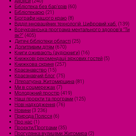
Анонси
(240)
Бібліотека без бар'єрів
(60)
Бібліотекарю
(21)
Біографи нашого краю
(8)
Відділ інноваційних технологій. Цифровий хаб.
(139)
Всеукраїнська програма ментального здоров'я "Ти
як?"
(405)
Дитячі бібліотеки області
(25)
Допитливим дітям
(670)
Книги оживають (аудіокниги)
(16)
Книжкові рекомендації зіркових гостей
(5)
Книжкова скриня
(257)
Краєзнавство
(15)
Краєзнавчий блог
(75)
Літературна Житомирщина
(81)
Ми в соцмережах
(7)
Молодіжний простір
(419)
Наші проєкти та програми
(125)
Нові надходження
(76)
Новини
(3 236)
Природа Полісся
(6)
Про нас
(1)
Проєкти/Програми
(35)
Прогулянка вулицями Житомира
(2)