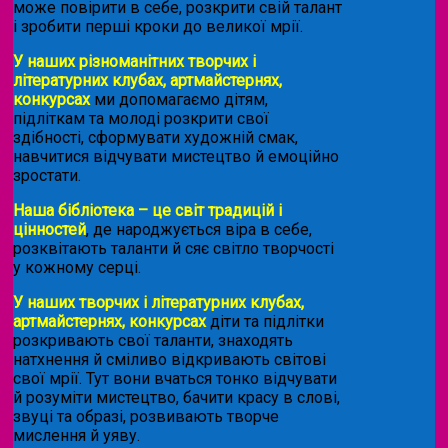
може повірити в себе, розкрити свій талант
і зробити перші кроки до великої мрії.
У наших різноманітних творчих і
літературних клубах, артмайстернях,
конкурсах
ми допомагаємо дітям,
підліткам та молоді розкрити свої
здібності, сформувати художній смак,
навчитися відчувати мистецтво й емоційно
зростати.
Наша бібліотека – це світ традицій і
цінностей
, де народжується віра в себе,
розквітають таланти й сяє світло творчості
у кожному серці.
У наших творчих і літературних клубах,
артмайстернях, конкурсах
діти та підлітки
розкривають свої таланти, знаходять
натхнення й сміливо відкривають світові
свої мрії. Тут вони вчаться тонко відчувати
й розуміти мистецтво, бачити красу в слові,
звуці та образі, розвивають творче
мислення й уяву.