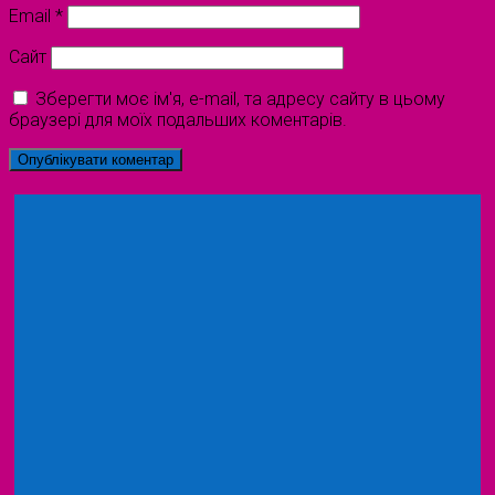
Email
*
Сайт
Зберегти моє ім'я, e-mail, та адресу сайту в цьому
браузері для моїх подальших коментарів.