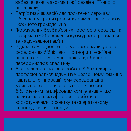
забезпечення максимальної реалізації їхнього
потенціалу)
Патріотизм як засіб для посилення держави,
об'єднання країни і розвитку самоповаги народу
і кожного громадянина
Формування безбар’єрних просторів, сервісів та
інформації - Збереження культурного розмаїття
та національної пам’яті
Відкритість та доступність дієвого культурного
середовища бібліотеки, що творить нові ідеї
через активні культурні практики, зберігає і
переосмислює спадщину
Злагоджена командна робота бібліотекарів
професіоналів-однодумців у безпечному, фізично
і віртуально інноваційному середовищі, з
можливістю постійного навчання новим
бібліотечним та цифровим компетенціям, що
позитивно сприяє філософії роботи з
користувачами, розвитку та оперативному
впровадження інновацій.