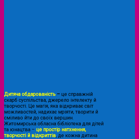
Дитяча обдарованість
–
це справжній
скарб суспільства, джерело інтелекту й
творчості. Це магія, яка відкриває світ
можливостей, надихає мріяти, творити й
сміливо йти до своїх вершин.
Житомирська обласна бібліотека для дітей
та юнацтва –
це простір натхнення,
творчості й відкриттів
, де кожна дитина