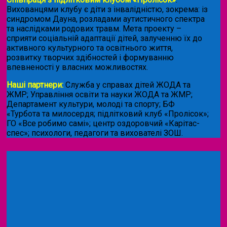
Вихованцями клубу є діти з інвалідністю, зокрема: із
синдромом Дауна, розладами аутистичного спектра
та наслідками родових травм. Мета проекту –
сприяти соціальній адаптації дітей, залученню їх до
активного культурного та освітнього життя,
розвитку творчих здібностей і формуванню
впевненості у власних можливостях.
Наші партнери:
Служба у справах дітей ЖОДА та
ЖМР; Управління освіти та науки ЖОДА та ЖМР;
Департамент культури, молоді та спорту; БФ
«Турбота та милосердя; підлітковий клуб «Пролісок»;
ГО «Все робимо самі»; центр оздоровчий «Карітас-
спес»;
психологи, педагоги та вихователі ЗОШ.