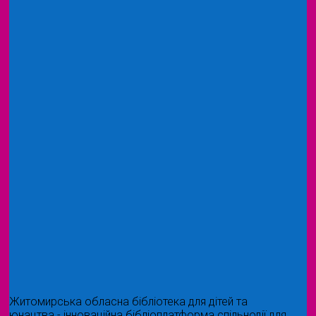
Житомирська обласна бібліотека для дітей та
юнацтва - інноваційна бібліоплатформа спільнодії для