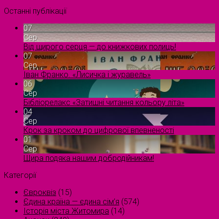
Останні публікації
07
Сер
Від щирого серця — до книжкових полиць!
07
Сер
Іван Франко. «Лисичка і журавель»
06
Сер
Бібліорелакс «Затишні читання кольору літа»
04
Сер
Крок за кроком до цифрової впевненості
01
Сер
Щира подяка нашим добродійникам!
Категорії
Євроквіз
(15)
Єдина країна — єдина сім’я
(574)
Історія міста Житомира
(14)