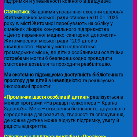
підтримки й упевненості кожного відвідувача.
Статистика.
За даними управління охорони здоров’я
Житомирської міської ради станом на 01.01. 2025
року в місті Житомирі перебувають на обліку у
сімейних лікарів комунального підприємства
«Центр первинної медико-санітарної допомоги»
Житомирської міської ради 1209 дітей з
інвалідністю. Наразі у місті недостатньо
громадських місць, де діти з особливими освітніми
потребами могли б безперешкодно проводити
змістовне дозвілля та проходити реабілітацію.
Ми системно підвищуємо доступність бібліотечного
простору для дітей з інвалідністю
та реалізуємо
інклюзивні проекти:
«Промінчик щастя особливій дитині»
реалізується в
межах програми «На радарі гелікоптера – Країна
Здоров’я». Мета – створення безпечного, дружнього
середовища для розвитку, творчості та спілкування,
де кожна дитина може відчути підтримку, увагу й
радість відкриттів.
Співпраця з підлітковим клубом «Пролісок»
.