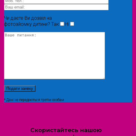
Чи даєте Ви дозвіл на
фотозйомку дитини?
Так
Ні
* Дані не передаються третім особам
Скористайтесь нашою