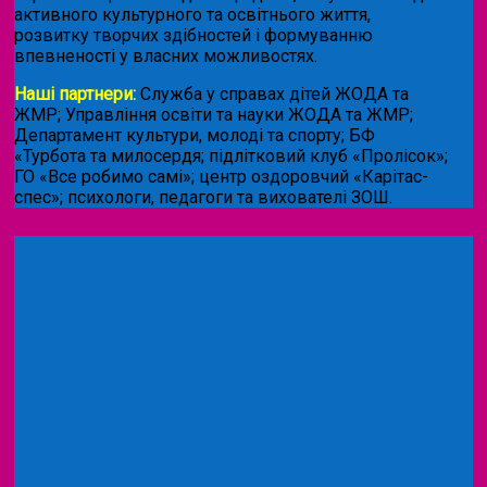
активного культурного та освітнього життя,
розвитку творчих здібностей і формуванню
впевненості у власних можливостях.
Наші партнери:
Служба у справах дітей ЖОДА та
ЖМР; Управління освіти та науки ЖОДА та ЖМР;
Департамент культури, молоді та спорту; БФ
«Турбота та милосердя; підлітковий клуб «Пролісок»;
ГО «Все робимо самі»; центр оздоровчий «Карітас-
спес»;
психологи, педагоги та вихователі ЗОШ.