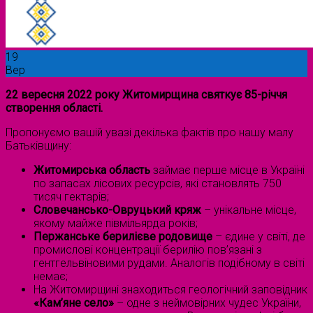
19
Вер
22 вересня 2022 року Житомирщина святкує 85-річчя
створення області.
Пропонуємо вашій увазі декілька фактів про нашу малу
Батьківщину:
Житомирська область
займає перше місце в Україні
по запасах лісових ресурсів, які становлять 750
тисяч гектарів;
Словечансько-Овруцький кряж
– унікальне місце,
якому майже півмільярда років;
Пержанське берилієве родовище
– єдине у світі, де
промислові концентрації берилію пов’язані з
гентгельвіновими рудами. Аналогів подібному в світі
немає;
На Житомирщині знаходиться геологічний заповідник
«Кам’яне село»
– одне з неймовірних чудес України,