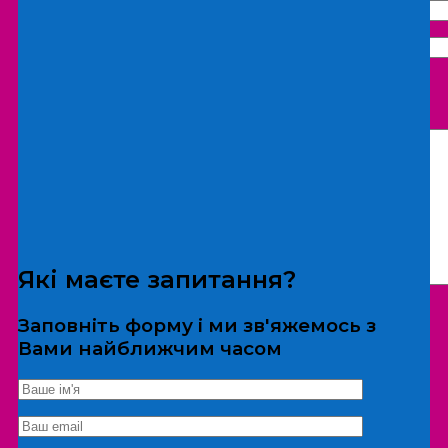
Що бажаєте замовити:
Екскурсія
Локація
Які маєте запитання?
Заповніть форму і ми зв'яжемось з
Вами найближчим часом
*Дані не передаються третім особам
Екскурсія/локація