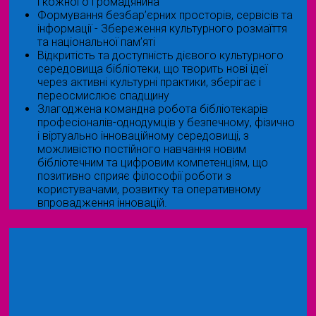
і кожного громадянина
Формування безбар’єрних просторів, сервісів та
інформації - Збереження культурного розмаїття
та національної пам’яті
Відкритість та доступність дієвого культурного
середовища бібліотеки, що творить нові ідеї
через активні культурні практики, зберігає і
переосмислює спадщину
Злагоджена командна робота бібліотекарів
професіоналів-однодумців у безпечному, фізично
і віртуально інноваційному середовищі, з
можливістю постійного навчання новим
бібліотечним та цифровим компетенціям, що
позитивно сприяє філософії роботи з
користувачами, розвитку та оперативному
впровадження інновацій.