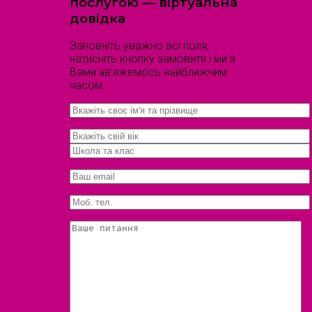
послугою — віртуальна
довідка
Заповніть уважно всі поля,
натисніть кнопку замовити і ми з
Вами зв'яжемось найближчим
часом.