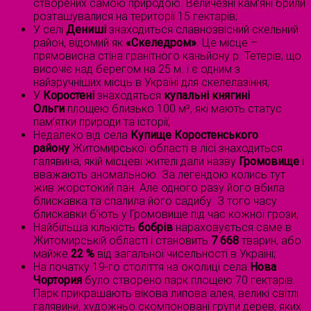
створених самою природою. Величезні кам’яні брили
розташувалися на території 15 гектарів;
У селі
Дениші
знаходиться славнозвісний скельний
район, відомий як
«Скеледром»
. Це місце –
прямовисна стіна гранітного каньйону р. Тетерів, що
височіє над берегом на 25 м. і є одним з
найзручніших місць в Україні для скелелазіння;
У
Коростені
знаходяться
купальні княгині
Ольги
площею близько 100 м², які мають статус
пам’ятки природи та історії;
Недалеко від села
Купище Коростенського
району
Житомирської області в лісі знаходиться
галявина, якій місцеві жителі дали назву
Громовище
і
вважають аномальною. За легендою колись тут
жив жорстокий пан. Але одного разу його вбила
блискавка та спалила його садибу. З того часу
блискавки б’ють у Громовище під час кожної грози;
Найбільша кількість
бобрів
нараховується саме в
Житомирській області і становить
7 668
тварин, або
майже
22 %
від загальної чисельності в Україні;
На початку 19-го століття на околиці села
Нова
Чортория
було створено парк площею 70 гектарів.
Парк прикрашають вікова липова алея, великі світлі
галявини, художньо скомпоновані групи дерев, яких