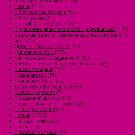
Історія міста Житомира
(14)
Анонси
(240)
Бібліотека без бар'єрів
(60)
Бібліотекарю
(21)
Біографи нашого краю
(8)
Відділ інноваційних технологій. Цифровий хаб.
(139)
Всеукраїнська програма ментального здоров'я "Ти
як?"
(405)
Дитячі бібліотеки області
(25)
Допитливим дітям
(670)
Книги оживають (аудіокниги)
(15)
Книжкові рекомендації зіркових гостей
(5)
Книжкова скриня
(255)
Краєзнавство
(15)
Краєзнавчий блог
(75)
Літературна Житомирщина
(81)
Ми в соцмережах
(7)
Молодіжний простір
(419)
Наші проєкти та програми
(125)
Нові надходження
(75)
Новини
(3 234)
Природа Полісся
(6)
Про нас
(1)
Проєкти/Програми
(35)