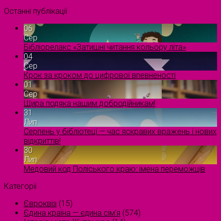
Останні публікації
06
Сер
Бібліорелакс «Затишні читання кольору літа»
04
Сер
Крок за кроком до цифрової впевненості
01
Сер
Щира подяка нашим добродійникам!
31
Лип
Серпень у бібліотеці — час яскравих вражень і нових
відкриттів!
30
Лип
Медовий код Поліського краю: імена переможців
Категорії
Євроквіз
(15)
Єдина країна — єдина сім’я
(574)