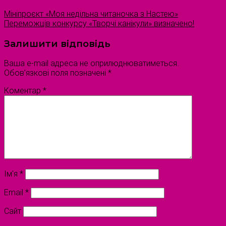
Мініпроєкт «Моя недільна читаночка з Настею»
Переможців конкурсу «Творчі канікули» визначено!
Залишити відповідь
Ваша e-mail адреса не оприлюднюватиметься.
Обов’язкові поля позначені
*
Коментар
*
Ім'я
*
Email
*
Сайт