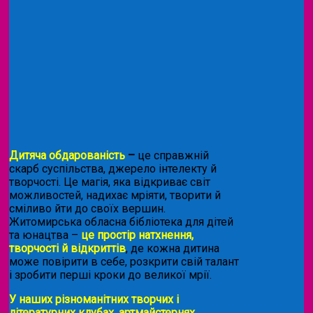
Дитяча обдарованість
–
це справжній
скарб суспільства, джерело інтелекту й
творчості. Це магія, яка відкриває світ
можливостей, надихає мріяти, творити й
сміливо йти до своїх вершин.
Житомирська обласна бібліотека для дітей
та юнацтва –
це простір натхнення,
творчості й відкриттів
, де кожна дитина
може повірити в себе, розкрити свій талант
і зробити перші кроки до великої мрії.
У наших різноманітних творчих і
літературних клубах, артмайстернях,