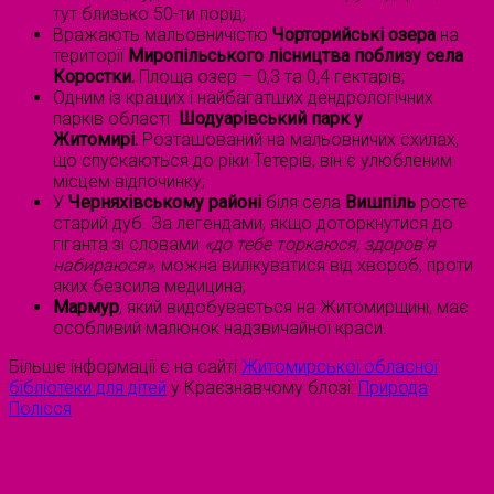
тут близько 50-ти порід;
Вражають мальовничістю
Чорторийські озера
на
території
Миропільського лісництва поблизу села
Коростки.
Площа озер – 0,3 та 0,4 гектарів;
Одним із кращих і найбагатших дендрологічних
парків області
Шодуарівський
парк у
Житомирі.
Розташований на мальовничих схилах,
що спускаються до ріки Тетерів, він є улюбленим
місцем відпочинку;
У
Черняхівському районі
біля села
Вишпіль
росте
старий дуб. За легендами, якщо доторкнутися до
гіганта зі словами
«до тебе торкаюся, здоров’я
набираюся»
, можна вилікуватися від хвороб, проти
яких безсила медицина;
Мармур
, який видобувається на Житомирщині, має
особливий малюнок надзвичайної краси.
Більше інформації є на сайті
Житомирської обласної
бібліотеки для дітей
у Краєзнавчому блозі:
Природа
Полісся