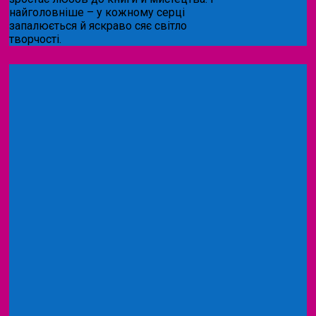
найголовніше – у кожному серці
запалюється й яскраво сяє світло
творчості.