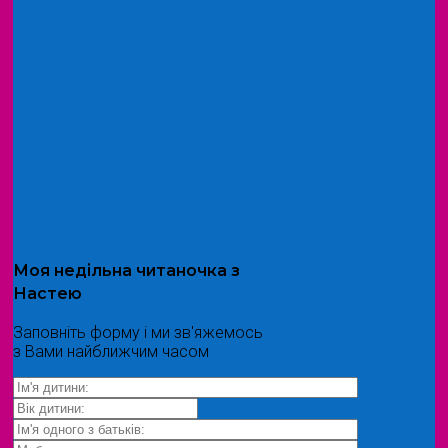
Моя
недільна читаночка
з
Настею
Заповніть форму і ми зв'яжемось
з Вами найближчим часом