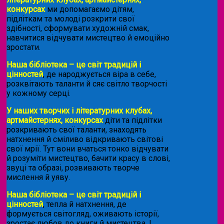
конкурсах
ми допомагаємо дітям,
підліткам та молоді розкрити свої
здібності, сформувати художній смак,
навчитися відчувати мистецтво й емоційно
зростати.
Наша бібліотека – це світ традицій і
цінностей
, де народжується віра в себе,
розквітають таланти й сяє світло творчості
у кожному серці.
У наших творчих і літературних клубах,
артмайстернях, конкурсах
діти та підлітки
розкривають свої таланти, знаходять
натхнення й сміливо відкривають світові
свої мрії. Тут вони вчаться тонко відчувати
й розуміти мистецтво, бачити красу в слові,
звуці та образі, розвивають творче
мислення й уяву.
Наша бібліотека – це світ традицій і
цінностей
, тепла й натхнення, де
формується світогляд, оживають історії,
зростає любов до книги й мистецтва. І