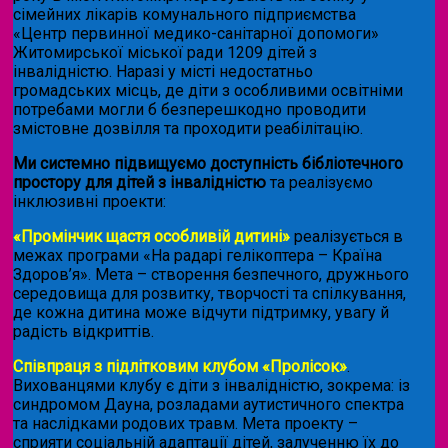
сімейних лікарів комунального підприємства
«Центр первинної медико-санітарної допомоги»
Житомирської міської ради 1209 дітей з
інвалідністю. Наразі у місті недостатньо
громадських місць, де діти з особливими освітніми
потребами могли б безперешкодно проводити
змістовне дозвілля та проходити реабілітацію.
Ми системно підвищуємо доступність бібліотечного
простору для дітей з інвалідністю
та реалізуємо
інклюзивні проекти:
«Промінчик щастя особливій дитині»
реалізується в
межах програми «На радарі гелікоптера – Країна
Здоров’я». Мета – створення безпечного, дружнього
середовища для розвитку, творчості та спілкування,
де кожна дитина може відчути підтримку, увагу й
радість відкриттів.
Співпраця з підлітковим клубом «Пролісок»
.
Вихованцями клубу є діти з інвалідністю, зокрема: із
синдромом Дауна, розладами аутистичного спектра
та наслідками родових травм. Мета проекту –
сприяти соціальній адаптації дітей, залученню їх до