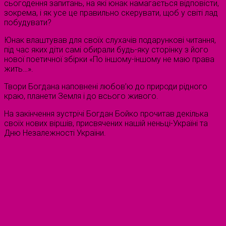
сьогодення запитань, на які юнак намагається відповісти,
зокрема, і як усе це правильно скерувати, щоб у світі лад
побудувати?
Юнак влаштував для своїх слухачів подарункові читання,
під час яких діти самі обирали будь-яку сторінку з його
нової поетичної збірки «По іншому-іншому не маю права
жить…».
Твори Богдана наповнені любов’ю до природи рідного
краю, планети Земля і до всього живого.
На закінчення зустрічі Богдан Бойко прочитав декілька
своїх нових віршів, присвячених нашій неньці-Україні та
Дню Незалежності України.