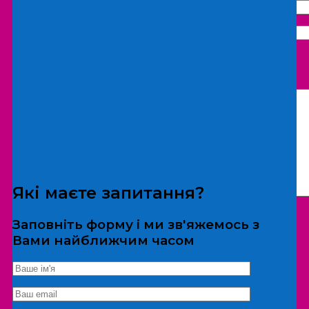
Що бажаєте замовити:
Екскурсія
Локація
Які маєте запитання?
Заповніть форму і ми зв'яжемось з
Вами найближчим часом
*Дані не передаються третім особам
Екскурсія/локація