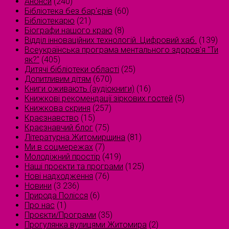
Анонси
(240)
Бібліотека без бар'єрів
(60)
Бібліотекарю
(21)
Біографи нашого краю
(8)
Відділ інноваційних технологій. Цифровий хаб.
(139)
Всеукраїнська програма ментального здоров'я "Ти
як?"
(405)
Дитячі бібліотеки області
(25)
Допитливим дітям
(670)
Книги оживають (аудіокниги)
(16)
Книжкові рекомендації зіркових гостей
(5)
Книжкова скриня
(257)
Краєзнавство
(15)
Краєзнавчий блог
(75)
Літературна Житомирщина
(81)
Ми в соцмережах
(7)
Молодіжний простір
(419)
Наші проєкти та програми
(125)
Нові надходження
(76)
Новини
(3 236)
Природа Полісся
(6)
Про нас
(1)
Проєкти/Програми
(35)
Прогулянка вулицями Житомира
(2)