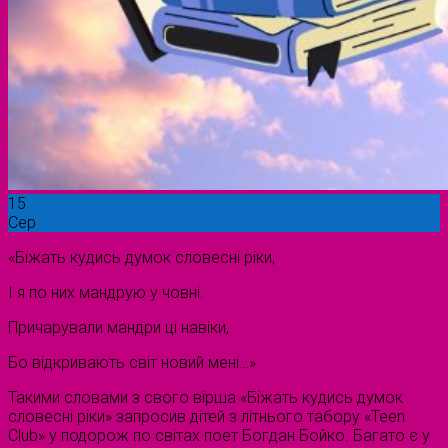
15
Сер
«Біжать кудись думок словесні ріки,
І я по них мандрую у човні.
Причарували мандри ці навіки,
Бо відкривають світ новий мені…»
Такими словами з свого вірша «Біжать кудись думок
словесні ріки» запросив дітей з літнього табору «Teen
Club» у подорож по світах поет Богдан Бойко. Багато є у