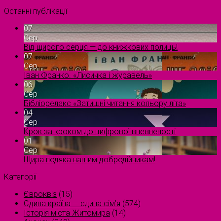
Останні публікації
07
Сер
Від щирого серця — до книжкових полиць!
07
Сер
Іван Франко. «Лисичка і журавель»
06
Сер
Бібліорелакс «Затишні читання кольору літа»
04
Сер
Крок за кроком до цифрової впевненості
01
Сер
Щира подяка нашим добродійникам!
Категорії
Євроквіз
(15)
Єдина країна — єдина сім’я
(574)
Історія міста Житомира
(14)