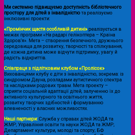
Ми системно підвищуємо доступність бібліотечного
простору для дітей з інвалідністю
та реалізуємо
інклюзивні проекти:
«Промінчик щастя особливій дитині»
реалізується в
межах програми «На радарі гелікоптера – Країна
Здоров’я». Мета – створення безпечного, дружнього
середовища для розвитку, творчості та спілкування,
де кожна дитина може відчути підтримку, увагу й
радість відкриттів.
Співпраця з підлітковим клубом «Пролісок»
.
Вихованцями клубу є діти з інвалідністю, зокрема: із
синдромом Дауна, розладами аутистичного спектра
та наслідками родових травм. Мета проекту –
сприяти соціальній адаптації дітей, залученню їх до
активного культурного та освітнього життя,
розвитку творчих здібностей і формуванню
впевненості у власних можливостях.
Наші партнери:
Служба у справах дітей ЖОДА та
ЖМР; Управління освіти та науки ЖОДА та ЖМР;
Департамент культури, молоді та спорту; БФ