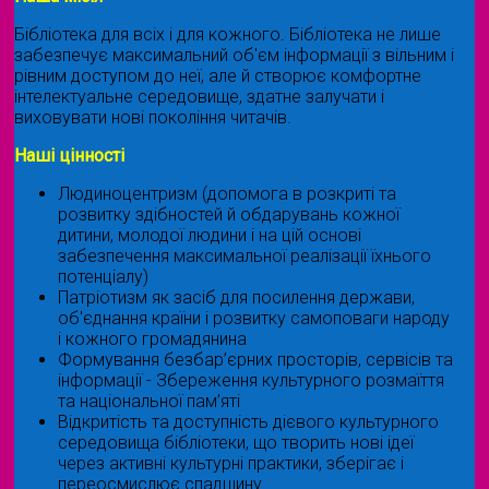
Бібліотека для всіх і для кожного. Бібліотека не лише
забезпечує максимальний об'єм інформації з вільним і
рівним доступом до неї, але й створює комфортне
інтелектуальне середовище, здатне залучати і
виховувати нові покоління читачів.
Наші цінності
Людиноцентризм (допомога в розкриті та
розвитку здібностей й обдарувань кожної
дитини, молодої людини і на цій основі
забезпечення максимальної реалізації їхнього
потенціалу)
Патріотизм як засіб для посилення держави,
об'єднання країни і розвитку самоповаги народу
і кожного громадянина
Формування безбар’єрних просторів, сервісів та
інформації - Збереження культурного розмаїття
та національної пам’яті
Відкритість та доступність дієвого культурного
середовища бібліотеки, що творить нові ідеї
через активні культурні практики, зберігає і
переосмислює спадщину