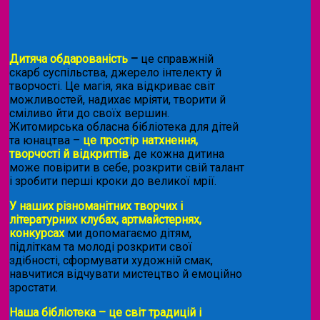
Дитяча обдарованість
–
це справжній
скарб суспільства, джерело інтелекту й
творчості. Це магія, яка відкриває світ
можливостей, надихає мріяти, творити й
сміливо йти до своїх вершин.
Житомирська обласна бібліотека для дітей
та юнацтва –
це простір натхнення,
творчості й відкриттів
, де кожна дитина
може повірити в себе, розкрити свій талант
і зробити перші кроки до великої мрії.
У наших різноманітних творчих і
літературних клубах, артмайстернях,
конкурсах
ми допомагаємо дітям,
підліткам та молоді розкрити свої
здібності, сформувати художній смак,
навчитися відчувати мистецтво й емоційно
зростати.
Наша бібліотека – це світ традицій і