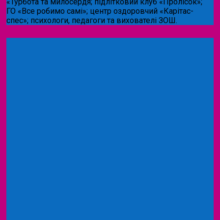
«Турбота та милосердя; підлітковий клуб «Пролісок»;
ГО «Все робимо самі»; центр оздоровчий «Карітас-
спес»;
психологи, педагоги та вихователі ЗОШ.