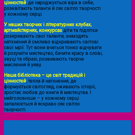
цінностей
, де народжується віра в себе,
розквітають таланти й сяє світло творчості
у кожному серці.
У наших творчих і літературних клубах,
артмайстернях, конкурсах
діти та підлітки
розкривають свої таланти, знаходять
натхнення й сміливо відкривають світові
свої мрії. Тут вони вчаться тонко відчувати
й розуміти мистецтво, бачити красу в слові,
звуці та образі, розвивають творче
мислення й уяву.
Наша бібліотека – це світ традицій і
цінностей
, тепла й натхнення, де
формується світогляд, оживають історії,
зростає любов до книги й мистецтва. І
найголовніше – у кожному серці
запалюється й яскраво сяє світло
творчості.