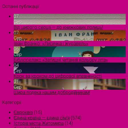
Останні публікації
07
Сер
Від щирого серця — до книжкових полиць!
07
Сер
Іван Франко. «Лисичка і журавель»
06
Сер
Бібліорелакс «Затишні читання кольору літа»
04
Сер
Крок за кроком до цифрової впевненості
01
Сер
Щира подяка нашим добродійникам!
Категорії
Євроквіз
(15)
Єдина країна — єдина сім’я
(574)
Історія міста Житомира
(14)