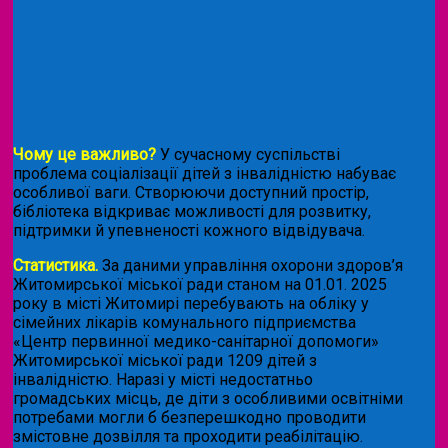
Чому це важливо?
У сучасному суспільстві
проблема соціалізації дітей з інвалідністю набуває
особливої ваги. Створюючи доступний простір,
бібліотека відкриває можливості для розвитку,
підтримки й упевненості кожного відвідувача.
Статистика.
За даними управління охорони здоров’я
Житомирської міської ради станом на 01.01. 2025
року в місті Житомирі перебувають на обліку у
сімейних лікарів комунального підприємства
«Центр первинної медико-санітарної допомоги»
Житомирської міської ради 1209 дітей з
інвалідністю. Наразі у місті недостатньо
громадських місць, де діти з особливими освітніми
потребами могли б безперешкодно проводити
змістовне дозвілля та проходити реабілітацію.