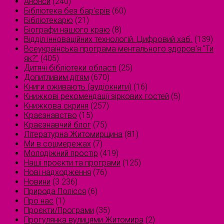
Анонси
(240)
Бібліотека без бар'єрів
(60)
Бібліотекарю
(21)
Біографи нашого краю
(8)
Відділ інноваційних технологій. Цифровий хаб.
(139)
Всеукраїнська програма ментального здоров'я "Ти
як?"
(405)
Дитячі бібліотеки області
(25)
Допитливим дітям
(670)
Книги оживають (аудіокниги)
(16)
Книжкові рекомендації зіркових гостей
(5)
Книжкова скриня
(257)
Краєзнавство
(15)
Краєзнавчий блог
(75)
Літературна Житомирщина
(81)
Ми в соцмережах
(7)
Молодіжний простір
(419)
Наші проєкти та програми
(125)
Нові надходження
(76)
Новини
(3 236)
Природа Полісся
(6)
Про нас
(1)
Проєкти/Програми
(35)
Прогулянка вулицями Житомира
(2)