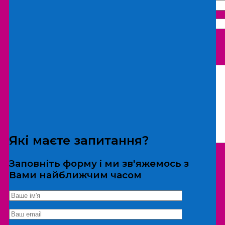
Що бажаєте замовити:
Екскурсія
Локація
Які маєте запитання?
Заповніть форму і ми зв'яжемось з
Вами найближчим часом
*Дані не передаються третім особам
Екскурсія/локація