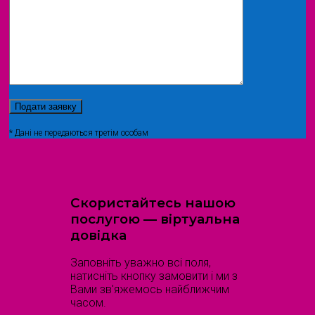
* Дані не передаються третім особам
Скористайтесь нашою
послугою — віртуальна
довідка
Заповніть уважно всі поля,
натисніть кнопку замовити і ми з
Вами зв'яжемось найближчим
часом.