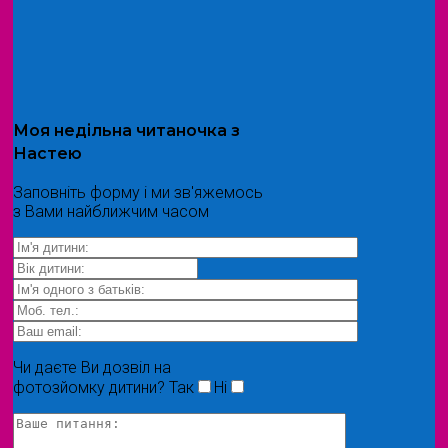
Моя
недільна читаночка
з
Настею
Заповніть форму і ми зв'яжемось
з Вами найближчим часом
Чи даєте Ви дозвіл на
фотозйомку дитини?
Так
Ні