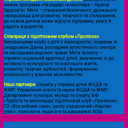
межах програми «На радарі гелікоптера – Країна
Здоров’я». Мета – створення безпечного, дружнього
середовища для розвитку, творчості та спілкування,
де кожна дитина може відчути підтримку, увагу й
радість відкриттів.
Співпраця з підлітковим клубом «Пролісок»
.
Вихованцями клубу є діти з інвалідністю, зокрема: із
синдромом Дауна, розладами аутистичного спектра
та наслідками родових травм. Мета проекту –
сприяти соціальній адаптації дітей, залученню їх до
активного культурного та освітнього життя,
розвитку творчих здібностей і формуванню
впевненості у власних можливостях.
Наші партнери:
Служба у справах дітей ЖОДА та
ЖМР; Управління освіти та науки ЖОДА та ЖМР;
Департамент культури, молоді та спорту; БФ
«Турбота та милосердя; підлітковий клуб «Пролісок»;
ГО «Все робимо самі»; центр оздоровчий «Карітас-
спес»;
психологи, педагоги та вихователі ЗОШ.