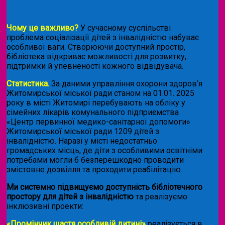
Чому це важливо?
У сучасному суспільстві
проблема соціалізації дітей з інвалідністю набуває
особливої ваги. Створюючи доступний простір,
бібліотека відкриває можливості для розвитку,
підтримки й упевненості кожного відвідувача.
Статистика.
За даними управління охорони здоров’я
Житомирської міської ради станом на 01.01. 2025
року в місті Житомирі перебувають на обліку у
сімейних лікарів комунального підприємства
«Центр первинної медико-санітарної допомоги»
Житомирської міської ради 1209 дітей з
інвалідністю. Наразі у місті недостатньо
громадських місць, де діти з особливими освітніми
потребами могли б безперешкодно проводити
змістовне дозвілля та проходити реабілітацію.
Ми системно підвищуємо доступність бібліотечного
простору для дітей з інвалідністю
та реалізуємо
інклюзивні проекти:
«Промінчик щастя особливій дитині»
реалізується в