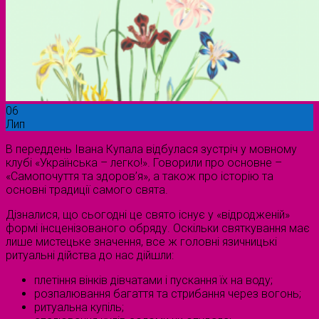
06
Лип
В переддень Івана Купала відбулася зустріч у мовному
клубі «Українська – легко!». Говорили про основне –
«Самопочуття та здоров’я», а також про історію та
основні традиції самого свята.
Дізналися, що сьогодні це свято існує у «відродженій»
формі інсценізованого обряду. Оскільки святкування має
лише мистецьке значення, все ж головні язичницькі
ритуальні дійства до нас дійшли:
плетіння вінків дівчатами і пускання їх на воду;
розпалювання багаття та стрибання через вогонь;
ритуальна купіль;