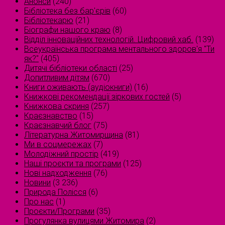
Анонси
(240)
Бібліотека без бар'єрів
(60)
Бібліотекарю
(21)
Біографи нашого краю
(8)
Відділ інноваційних технологій. Цифровий хаб.
(139)
Всеукраїнська програма ментального здоров'я "Ти
як?"
(405)
Дитячі бібліотеки області
(25)
Допитливим дітям
(670)
Книги оживають (аудіокниги)
(16)
Книжкові рекомендації зіркових гостей
(5)
Книжкова скриня
(257)
Краєзнавство
(15)
Краєзнавчий блог
(75)
Літературна Житомирщина
(81)
Ми в соцмережах
(7)
Молодіжний простір
(419)
Наші проєкти та програми
(125)
Нові надходження
(76)
Новини
(3 236)
Природа Полісся
(6)
Про нас
(1)
Проєкти/Програми
(35)
Прогулянка вулицями Житомира
(2)