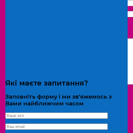
Що бажаєте замовити:
Екскурсія
Локація
Які маєте запитання?
Заповніть форму і ми зв'яжемось з
Вами найближчим часом
*Дані не передаються третім особам
Екскурсія/локація