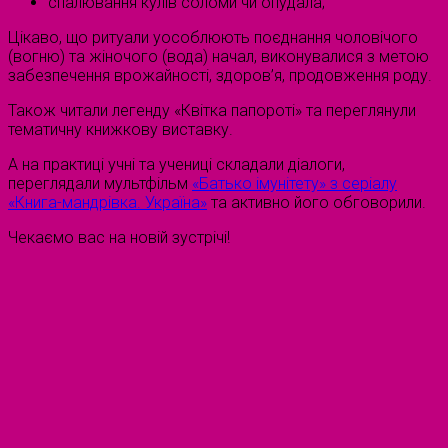
спалювання кулів соломи чи опудала;
Цікаво, що ритуали уособлюють поєднання чоловічого
(вогню) та жіночого (вода) начал, виконувалися з метою
забезпечення врожайності, здоров’я, продовження роду.
Також читали легенду «Квітка папороті» та переглянули
тематичну книжкову виставку.
А на практиці учні та учениці складали діалоги,
переглядали мультфільм
«Батько імунітету» з серіалу
«Книга-мандрівка. Україна»
та активно його обговорили.
Чекаємо вас на новій зустрічі!