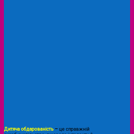
Дитяча обдарованість
–
це справжній