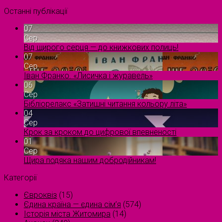
Останні публікації
07
Сер
Від щирого серця — до книжкових полиць!
07
Сер
Іван Франко. «Лисичка і журавель»
06
Сер
Бібліорелакс «Затишні читання кольору літа»
04
Сер
Крок за кроком до цифрової впевненості
01
Сер
Щира подяка нашим добродійникам!
Категорії
Євроквіз
(15)
Єдина країна — єдина сім’я
(574)
Історія міста Житомира
(14)