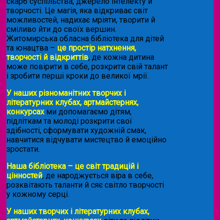
скарб суспільства, джерело інтелекту й
творчості. Це магія, яка відкриває світ
можливостей, надихає мріяти, творити й
сміливо йти до своїх вершин.
Житомирська обласна бібліотека для дітей
та юнацтва –
це простір натхнення,
творчості й відкриттів
, де кожна дитина
може повірити в себе, розкрити свій талант
і зробити перші кроки до великої мрії.
У наших різноманітних творчих і
літературних клубах, артмайстернях,
конкурсах
ми допомагаємо дітям,
підліткам та молоді розкрити свої
здібності, сформувати художній смак,
навчитися відчувати мистецтво й емоційно
зростати.
Наша бібліотека – це світ традицій і
цінностей
, де народжується віра в себе,
розквітають таланти й сяє світло творчості
у кожному серці.
У наших творчих і літературних клубах,