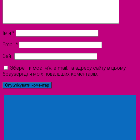
Ім'я
*
Email
*
Сайт
Зберегти моє ім'я, e-mail, та адресу сайту в цьому
браузері для моїх подальших коментарів.