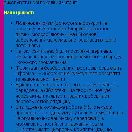
виховувати нові покоління читачів.
Наші цінності
Людиноцентризм (допомога в розкриті та
розвитку здібностей й обдарувань кожної
дитини, молодої людини і на цій основі
забезпечення максимальної реалізації їхнього
потенціалу)
Патріотизм як засіб для посилення держави,
об'єднання країни і розвитку самоповаги народу
і кожного громадянина
Формування безбар’єрних просторів, сервісів та
інформації - Збереження культурного розмаїття
та національної пам’яті
Відкритість та доступність дієвого культурного
середовища бібліотеки, що творить нові ідеї
через активні культурні практики, зберігає і
переосмислює спадщину
Злагоджена командна робота бібліотекарів
професіоналів-однодумців у безпечному, фізично
і віртуально інноваційному середовищі, з
можливістю постійного навчання новим
бібліотечним та цифровим компетенціям, що