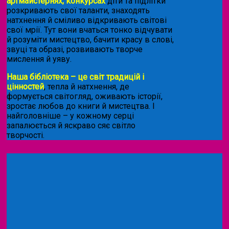
артмайстернях, конкурсах
діти та підлітки
розкривають свої таланти, знаходять
натхнення й сміливо відкривають світові
свої мрії. Тут вони вчаться тонко відчувати
й розуміти мистецтво, бачити красу в слові,
звуці та образі, розвивають творче
мислення й уяву.
Наша бібліотека – це світ традицій і
цінностей
, тепла й натхнення, де
формується світогляд, оживають історії,
зростає любов до книги й мистецтва. І
найголовніше – у кожному серці
запалюється й яскраво сяє світло
творчості.