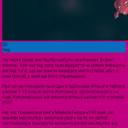
30
Чер
За тисячі років мистецтво набуло незліченних форм і
втілень. Але час від часу нові відкриття чи віяння змінюють
вигляд того, що ми звикли називати мистецтвом, або ж
сам спосіб, у який ми його сприймаємо.
Про це ми говорили сьогодні з підлітками літнього табору,
учнями 7-10 класів міста Житомира, організованого на
базі Житомирської загальноосвітньої школи І-ІІІ ступенів
№33.
Під час презентації книги Майкла Берда «100 ідей, що
змінили мистецтво» звертали увагу на те, як автор
систематизує поворотні моменти історії мистецтва: від