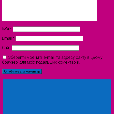
Ім'я
*
Email
*
Сайт
Зберегти моє ім'я, e-mail, та адресу сайту в цьому
браузері для моїх подальших коментарів.