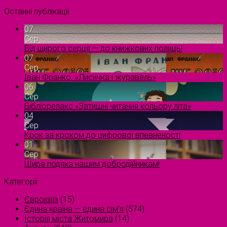
Останні публікації
07
Сер
Від щирого серця — до книжкових полиць!
07
Сер
Іван Франко. «Лисичка і журавель»
06
Сер
Бібліорелакс «Затишні читання кольору літа»
04
Сер
Крок за кроком до цифрової впевненості
01
Сер
Щира подяка нашим добродійникам!
Категорії
Євроквіз
(15)
Єдина країна — єдина сім’я
(574)
Історія міста Житомира
(14)