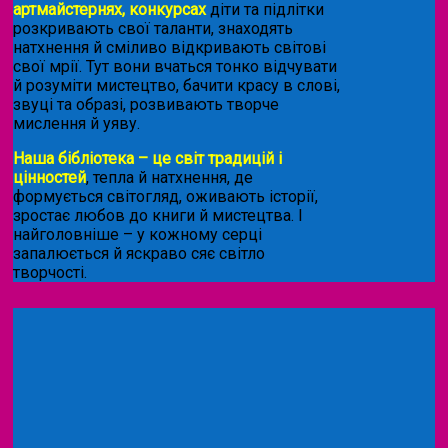
артмайстернях, конкурсах
діти та підлітки
розкривають свої таланти, знаходять
натхнення й сміливо відкривають світові
свої мрії. Тут вони вчаться тонко відчувати
й розуміти мистецтво, бачити красу в слові,
звуці та образі, розвивають творче
мислення й уяву.
Наша бібліотека – це світ традицій і
цінностей
, тепла й натхнення, де
формується світогляд, оживають історії,
зростає любов до книги й мистецтва. І
найголовніше – у кожному серці
запалюється й яскраво сяє світло
творчості.