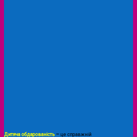
Дитяча обдарованість
–
це справжній