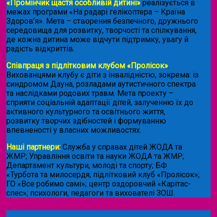
«Промінчик щастя особливій дитині»
реалізується в
межах програми «На радарі гелікоптера – Країна
Здоров’я». Мета – створення безпечного, дружнього
середовища для розвитку, творчості та спілкування,
де кожна дитина може відчути підтримку, увагу й
радість відкриттів.
Співпраця з підлітковим клубом «Пролісок»
.
Вихованцями клубу є діти з інвалідністю, зокрема: із
синдромом Дауна, розладами аутистичного спектра
та наслідками родових травм. Мета проекту –
сприяти соціальній адаптації дітей, залученню їх до
активного культурного та освітнього життя,
розвитку творчих здібностей і формуванню
впевненості у власних можливостях.
Наші партнери:
Служба у справах дітей ЖОДА та
ЖМР; Управління освіти та науки ЖОДА та ЖМР;
Департамент культури, молоді та спорту; БФ
«Турбота та милосердя; підлітковий клуб «Пролісок»;
ГО «Все робимо самі»; центр оздоровчий «Карітас-
спес»;
психологи, педагоги та вихователі ЗОШ.