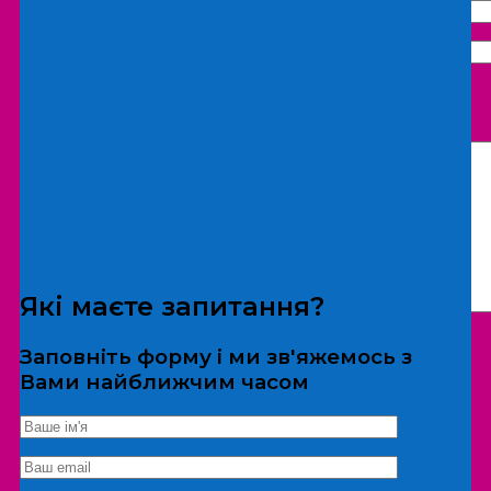
Що бажаєте замовити:
Екскурсія
Локація
Які маєте запитання?
Заповніть форму і ми зв'яжемось з
Вами найближчим часом
*Дані не передаються третім особам
Екскурсія/локація