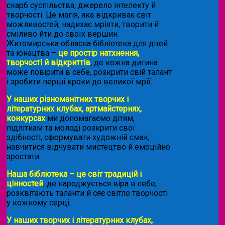
скарб суспільства, джерело інтелекту й
творчості. Це магія, яка відкриває світ
можливостей, надихає мріяти, творити й
сміливо йти до своїх вершин.
Житомирська обласна бібліотека для дітей
та юнацтва –
це простір натхнення,
творчості й відкриттів
, де кожна дитина
може повірити в себе, розкрити свій талант
і зробити перші кроки до великої мрії.
У наших різноманітних творчих і
літературних клубах, артмайстернях,
конкурсах
ми допомагаємо дітям,
підліткам та молоді розкрити свої
здібності, сформувати художній смак,
навчитися відчувати мистецтво й емоційно
зростати.
Наша бібліотека – це світ традицій і
цінностей
, де народжується віра в себе,
розквітають таланти й сяє світло творчості
у кожному серці.
У наших творчих і літературних клубах,