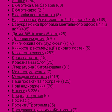
Анонси
(240)
Бібліотека без бар'єрів
(60)
Бібліотекарю
(21)
Біографи нашого краю
(8)
Відділ інноваційних технологій. Цифровий хаб.
(139)
Всеукраїнська програма ментального здоров'я "Ти
як?"
(405)
Дитячі бібліотеки області
(25)
Допитливим дітям
(670)
Книги оживають (аудіокниги)
(16)
Книжкові рекомендації зіркових гостей
(5)
Книжкова скриня
(257)
Краєзнавство
(15)
Краєзнавчий блог
(75)
Літературна Житомирщина
(81)
Ми в соцмережах
(7)
Молодіжний простір
(419)
Наші проєкти та програми
(125)
Нові надходження
(76)
Новини
(3 236)
Природа Полісся
(6)
Про нас
(1)
Проєкти/Програми
(35)
Прогулянка вулицями Житомира
(2)