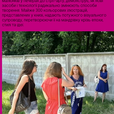
малюнків у печерах до стріт-арту, демонструє, як нові
засоби і технології радикально змінюють способи
творення. Майже 300 кольорових ілюстрацій,
представлених у книзі, надають потужного візуального
супроводу, перетворюючи її на мандрівку крізь епохи,
стилі та ідеї.