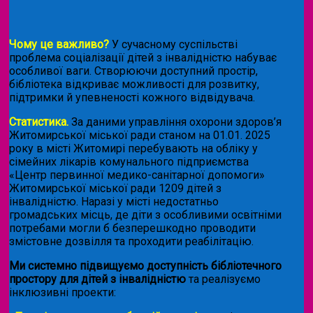
Чому це важливо?
У сучасному суспільстві
проблема соціалізації дітей з інвалідністю набуває
особливої ваги. Створюючи доступний простір,
бібліотека відкриває можливості для розвитку,
підтримки й упевненості кожного відвідувача.
Статистика.
За даними управління охорони здоров’я
Житомирської міської ради станом на 01.01. 2025
року в місті Житомирі перебувають на обліку у
сімейних лікарів комунального підприємства
«Центр первинної медико-санітарної допомоги»
Житомирської міської ради 1209 дітей з
інвалідністю. Наразі у місті недостатньо
громадських місць, де діти з особливими освітніми
потребами могли б безперешкодно проводити
змістовне дозвілля та проходити реабілітацію.
Ми системно підвищуємо доступність бібліотечного
простору для дітей з інвалідністю
та реалізуємо
інклюзивні проекти: