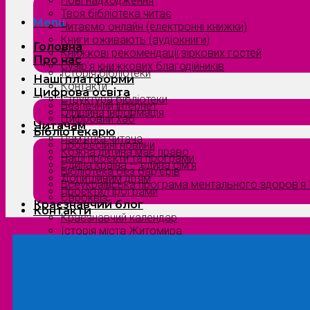
Нові надходження
Твоя бібліотека читає
Menu
Читаємо онлайн (електронні книжки)
Книги оживають (аудіокниги)
Головна
Книжкові рекомендації зіркових гостей
Про нас
Сузірʼя книжкових благодійників
Історія бібліотеки
Наші платформи
Контакти
Цифрова освіта
Структура бібліотеки
Безпечний інтернет
Офіційна інформація
Цифровий хаб
Читачам
Бібліотекарю
Пам’ятка читача
Професійні новини
Кожна дитина має право
Наші проєкти та програми
Єдина країна — єдина сім’я
Бібліотека без бар’єрів
Допитливим дітям
Всеукраїнська програма ментального здоров’я “
Проєкти/Програми
Євроквіз
Краєзнавчий блог
Контакти
Краєзнавчий календар
Історія міста Житомира
Біографи нашого краю
Природа Полісся
Літературна Житомирщина
Славетні імена нашого краю
Menu