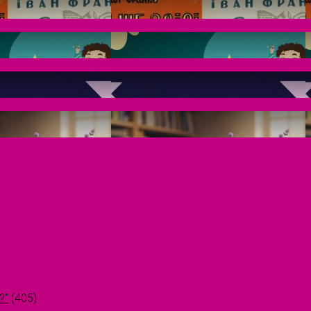
?"
(405)