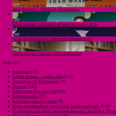
Сер
Іван Франко. «Лисичка і журавель»
06
Сер
Бібліорелакс «Затишні читання кольору літа»
04
Сер
Крок за кроком до цифрової впевненості
01
Сер
Щира подяка нашим добродійникам!
Категорії
Євроквіз
(15)
Єдина країна — єдина сім’я
(574)
Історія міста Житомира
(14)
Анонси
(240)
Бібліотека без бар'єрів
(60)
Бібліотекарю
(21)
Біографи нашого краю
(8)
Відділ інноваційних технологій. Цифровий хаб.
(139)
Всеукраїнська програма ментального здоров'я "Ти як