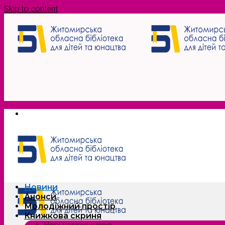
Skip to content
Новини
Анонси
Молодіжний простір
Книжкова скриня