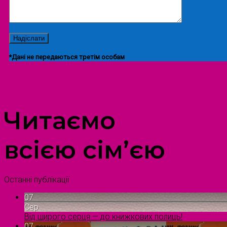
*Дані не передаються третім особам
ПРОСТІР ДОЗВІЛЛЯ ДІТЕЙ ТА ДОРОСЛИХ
Читаємо
всією сім’єю
Останні публікації
07
Сер
Від щирого серця — до книжкових полиць!
07