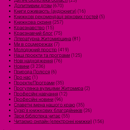
Дитячі бібліотеки області
(25)
Допитливим дітям
(670)
Книги оживають (аудіокниги)
(16)
Книжкові рекомендації зіркових гостей
(5)
Книжкова скриня
(257)
Краєзнавство
(15)
Краєзнавчий блог
(75)
Літературна Житомирщина
(81)
Ми в соцмережах
(7)
Молодіжний простір
(419)
Наші проєкти та програми
(125)
Нові надходження
(76)
Новини
(3 236)
Природа Полісся
(6)
Про нас
(1)
Проєкти/Програми
(35)
Прогулянка вулицями Житомира
(2)
Професійні навчання
(12)
Професійні новини
(96)
Славетні імена нашого краю
(35)
Сузірʼя книжкових благодійників
(26)
Твоя бібліотека читає
(55)
Читаємо онлайн (електронні книжки)
(156)