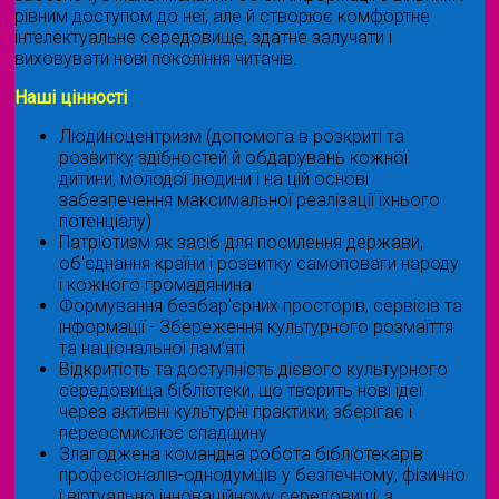
рівним доступом до неї, але й створює комфортне
інтелектуальне середовище, здатне залучати і
виховувати нові покоління читачів.
Наші цінності
Людиноцентризм (допомога в розкриті та
розвитку здібностей й обдарувань кожної
дитини, молодої людини і на цій основі
забезпечення максимальної реалізації їхнього
потенціалу)
Патріотизм як засіб для посилення держави,
об'єднання країни і розвитку самоповаги народу
і кожного громадянина
Формування безбар’єрних просторів, сервісів та
інформації - Збереження культурного розмаїття
та національної пам’яті
Відкритість та доступність дієвого культурного
середовища бібліотеки, що творить нові ідеї
через активні культурні практики, зберігає і
переосмислює спадщину
Злагоджена командна робота бібліотекарів
професіоналів-однодумців у безпечному, фізично
і віртуально інноваційному середовищі, з