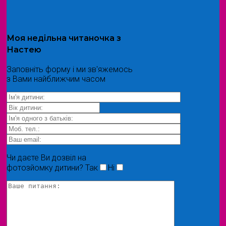
Моя
недільна читаночка
з
Настею
Заповніть форму і ми зв'яжемось
з Вами найближчим часом
Чи даєте Ви дозвіл на
фотозйомку дитини?
Так
Ні