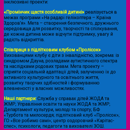
інклюзивні проекти:
«Промінчик щастя особливій дитині»
реалізується в
межах програми «На радарі гелікоптера – Країна
Здоров’я». Мета – створення безпечного, дружнього
середовища для розвитку, творчості та спілкування,
де кожна дитина може відчути підтримку, увагу й
радість відкриттів.
Співпраця з підлітковим клубом «Пролісок»
.
Вихованцями клубу є діти з інвалідністю, зокрема: із
синдромом Дауна, розладами аутистичного спектра
та наслідками родових травм. Мета проекту –
сприяти соціальній адаптації дітей, залученню їх до
активного культурного та освітнього життя,
розвитку творчих здібностей і формуванню
впевненості у власних можливостях.
Наші партнери:
Служба у справах дітей ЖОДА та
ЖМР; Управління освіти та науки ЖОДА та ЖМР;
Департамент культури, молоді та спорту; БФ
«Турбота та милосердя; підлітковий клуб «Пролісок»;
ГО «Все робимо самі»; центр оздоровчий «Карітас-
спес»;
психологи, педагоги та вихователі ЗОШ.