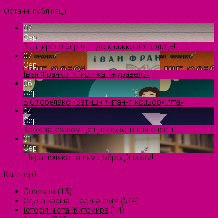
Останні публікації
07
Сер
Від щирого серця — до книжкових полиць!
07
Сер
Іван Франко. «Лисичка і журавель»
06
Сер
Бібліорелакс «Затишні читання кольору літа»
04
Сер
Крок за кроком до цифрової впевненості
01
Сер
Щира подяка нашим добродійникам!
Категорії
Євроквіз
(15)
Єдина країна — єдина сім’я
(574)
Історія міста Житомира
(14)