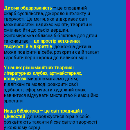
Дитяча обдарованість
–
це справжній
скарб суспільства, джерело інтелекту й
творчості. Це магія, яка відкриває світ
можливостей, надихає мріяти, творити й
сміливо йти до своїх вершин.
Житомирська обласна бібліотека для дітей
та юнацтва –
це простір натхнення,
творчості й відкриттів
, де кожна дитина
може повірити в себе, розкрити свій талант
і зробити перші кроки до великої мрії.
У наших різноманітних творчих і
літературних клубах, артмайстернях,
конкурсах
ми допомагаємо дітям,
підліткам та молоді розкрити свої
здібності, сформувати художній смак,
навчитися відчувати мистецтво й емоційно
зростати.
Наша бібліотека – це світ традицій і
цінностей
, де народжується віра в себе,
розквітають таланти й сяє світло творчості
у кожному серці.