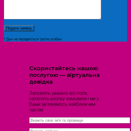
* Дані не передаються третім особам
Скористайтесь нашою
послугою — віртуальна
довідка
Заповніть уважно всі поля,
натисніть кнопку замовити і ми з
Вами зв'яжемось найближчим
часом.