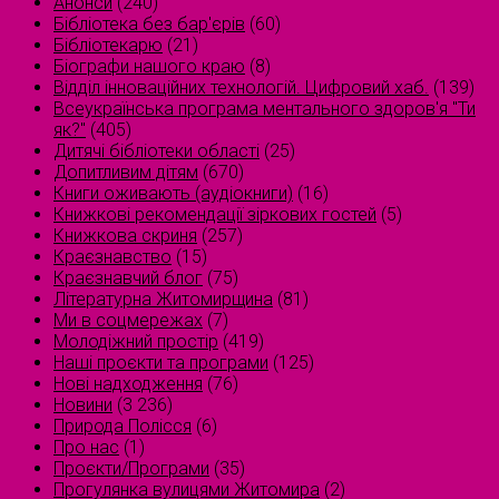
Анонси
(240)
Бібліотека без бар'єрів
(60)
Бібліотекарю
(21)
Біографи нашого краю
(8)
Відділ інноваційних технологій. Цифровий хаб.
(139)
Всеукраїнська програма ментального здоров'я "Ти
як?"
(405)
Дитячі бібліотеки області
(25)
Допитливим дітям
(670)
Книги оживають (аудіокниги)
(16)
Книжкові рекомендації зіркових гостей
(5)
Книжкова скриня
(257)
Краєзнавство
(15)
Краєзнавчий блог
(75)
Літературна Житомирщина
(81)
Ми в соцмережах
(7)
Молодіжний простір
(419)
Наші проєкти та програми
(125)
Нові надходження
(76)
Новини
(3 236)
Природа Полісся
(6)
Про нас
(1)
Проєкти/Програми
(35)
Прогулянка вулицями Житомира
(2)