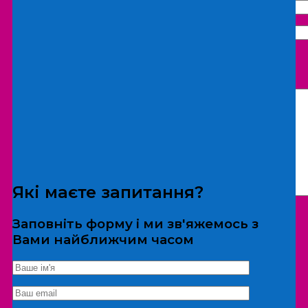
Що бажаєте замовити:
Екскурсія
Локація
Які маєте запитання?
Заповніть форму і ми зв'яжемось з
Вами найближчим часом
*Дані не передаються третім особам
Екскурсія/локація