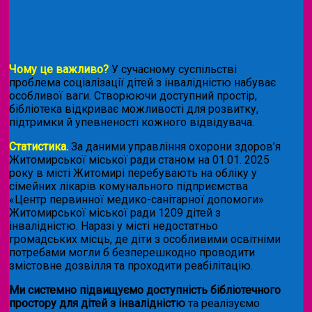
Чому це важливо?
У сучасному суспільстві
проблема соціалізації дітей з інвалідністю набуває
особливої ваги. Створюючи доступний простір,
бібліотека відкриває можливості для розвитку,
підтримки й упевненості кожного відвідувача.
Статистика.
За даними управління охорони здоров’я
Житомирської міської ради станом на 01.01. 2025
року в місті Житомирі перебувають на обліку у
сімейних лікарів комунального підприємства
«Центр первинної медико-санітарної допомоги»
Житомирської міської ради 1209 дітей з
інвалідністю. Наразі у місті недостатньо
громадських місць, де діти з особливими освітніми
потребами могли б безперешкодно проводити
змістовне дозвілля та проходити реабілітацію.
Ми системно підвищуємо доступність бібліотечного
простору для дітей з інвалідністю
та реалізуємо