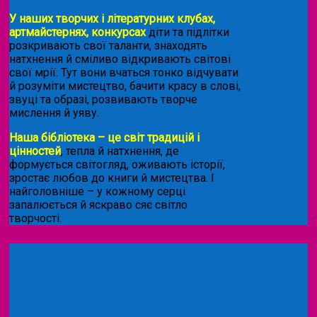
У наших творчих і літературних клубах,
артмайстернях, конкурсах
діти та підлітки
розкривають свої таланти, знаходять
натхнення й сміливо відкривають світові
свої мрії. Тут вони вчаться тонко відчувати
й розуміти мистецтво, бачити красу в слові,
звуці та образі, розвивають творче
мислення й уяву.
Наша бібліотека – це світ традицій і
цінностей
, тепла й натхнення, де
формується світогляд, оживають історії,
зростає любов до книги й мистецтва. І
найголовніше – у кожному серці
запалюється й яскраво сяє світло
творчості.