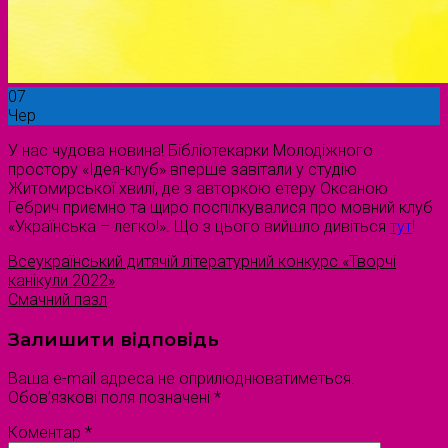
07
Чер
У нас чудова новина! Бібліотекарки Молодіжного
простору «Ідея-клуб» вперше завітали у студію
Житомирської хвилі, де з авторкою етеру Оксаною
Гебрич приємно та щиро поспілкувалися про мовний клуб
«Українська – легко!». Що з цього вийшло дивіться
тут
!
Всеукраїнський дитячій літературний конкурс «Творчі
канікули 2022»
Смачний пазл
Залишити відповідь
Ваша e-mail адреса не оприлюднюватиметься.
Обов’язкові поля позначені
*
Коментар
*