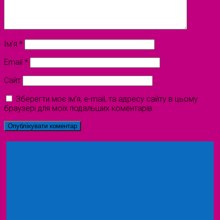
Ім'я
*
Email
*
Сайт
Зберегти моє ім'я, e-mail, та адресу сайту в цьому
браузері для моїх подальших коментарів.