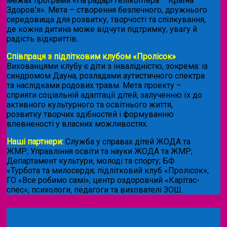
межах програми «На радарі гелікоптера – Країна
Здоров’я». Мета – створення безпечного, дружнього
середовища для розвитку, творчості та спілкування,
де кожна дитина може відчути підтримку, увагу й
радість відкриттів.
Співпраця з підлітковим клубом «Пролісок»
.
Вихованцями клубу є діти з інвалідністю, зокрема: із
синдромом Дауна, розладами аутистичного спектра
та наслідками родових травм. Мета проекту –
сприяти соціальній адаптації дітей, залученню їх до
активного культурного та освітнього життя,
розвитку творчих здібностей і формуванню
впевненості у власних можливостях.
Наші партнери:
Служба у справах дітей ЖОДА та
ЖМР; Управління освіти та науки ЖОДА та ЖМР;
Департамент культури, молоді та спорту; БФ
«Турбота та милосердя; підлітковий клуб «Пролісок»;
ГО «Все робимо самі»; центр оздоровчий «Карітас-
спес»;
психологи, педагоги та вихователі ЗОШ.