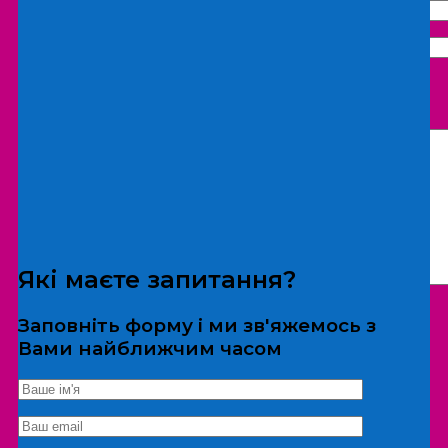
Що бажаєте замовити:
Екскурсія
Локація
Які маєте запитання?
Заповніть форму і ми зв'яжемось з
Вами найближчим часом
*Дані не передаються третім особам
Екскурсія/локація