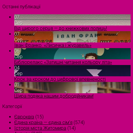
Останні публікації
07
Сер
Від щирого серця — до книжкових полиць!
07
Сер
Іван Франко. «Лисичка і журавель»
06
Сер
Бібліорелакс «Затишні читання кольору літа»
04
Сер
Крок за кроком до цифрової впевненості
01
Сер
Щира подяка нашим добродійникам!
Категорії
Євроквіз
(15)
Єдина країна — єдина сім’я
(574)
Історія міста Житомира
(14)