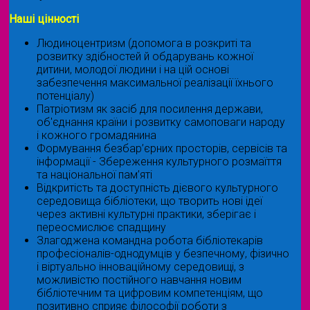
Наші цінності
Людиноцентризм (допомога в розкриті та
розвитку здібностей й обдарувань кожної
дитини, молодої людини і на цій основі
забезпечення максимальної реалізації їхнього
потенціалу)
Патріотизм як засіб для посилення держави,
об'єднання країни і розвитку самоповаги народу
і кожного громадянина
Формування безбар’єрних просторів, сервісів та
інформації - Збереження культурного розмаїття
та національної пам’яті
Відкритість та доступність дієвого культурного
середовища бібліотеки, що творить нові ідеї
через активні культурні практики, зберігає і
переосмислює спадщину
Злагоджена командна робота бібліотекарів
професіоналів-однодумців у безпечному, фізично
і віртуально інноваційному середовищі, з
можливістю постійного навчання новим
бібліотечним та цифровим компетенціям, що
позитивно сприяє філософії роботи з