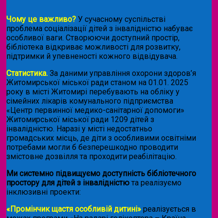
Чому це важливо?
У сучасному суспільстві
проблема соціалізації дітей з інвалідністю набуває
особливої ваги. Створюючи доступний простір,
бібліотека відкриває можливості для розвитку,
підтримки й упевненості кожного відвідувача.
Статистика.
За даними управління охорони здоров’я
Житомирської міської ради станом на 01.01. 2025
року в місті Житомирі перебувають на обліку у
сімейних лікарів комунального підприємства
«Центр первинної медико-санітарної допомоги»
Житомирської міської ради 1209 дітей з
інвалідністю. Наразі у місті недостатньо
громадських місць, де діти з особливими освітніми
потребами могли б безперешкодно проводити
змістовне дозвілля та проходити реабілітацію.
Ми системно підвищуємо доступність бібліотечного
простору для дітей з інвалідністю
та реалізуємо
інклюзивні проекти:
«Промінчик щастя особливій дитині»
реалізується в