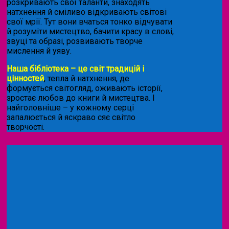
розкривають свої таланти, знаходять
натхнення й сміливо відкривають світові
свої мрії. Тут вони вчаться тонко відчувати
й розуміти мистецтво, бачити красу в слові,
звуці та образі, розвивають творче
мислення й уяву.
Наша бібліотека – це світ традицій і
цінностей
, тепла й натхнення, де
формується світогляд, оживають історії,
зростає любов до книги й мистецтва. І
найголовніше – у кожному серці
запалюється й яскраво сяє світло
творчості.