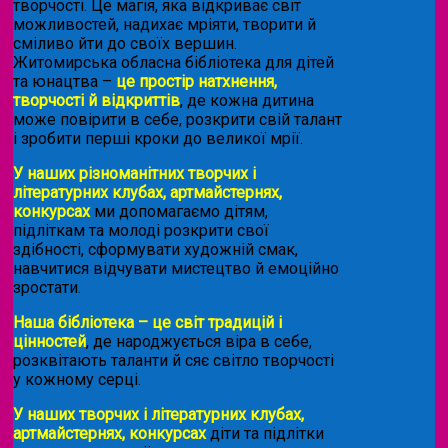
творчості. Це магія, яка відкриває світ
можливостей, надихає мріяти, творити й
сміливо йти до своїх вершин.
Житомирська обласна бібліотека для дітей
та юнацтва –
це простір натхнення,
творчості й відкриттів
, де кожна дитина
може повірити в себе, розкрити свій талант
і зробити перші кроки до великої мрії.
У наших різноманітних творчих і
літературних клубах, артмайстернях,
конкурсах
ми допомагаємо дітям,
підліткам та молоді розкрити свої
здібності, сформувати художній смак,
навчитися відчувати мистецтво й емоційно
зростати.
Наша бібліотека – це світ традицій і
цінностей
, де народжується віра в себе,
розквітають таланти й сяє світло творчості
у кожному серці.
У наших творчих і літературних клубах,
артмайстернях, конкурсах
діти та підлітки