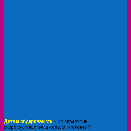
Дитяча обдарованість
–
це справжній
скарб суспільства, джерело інтелекту й