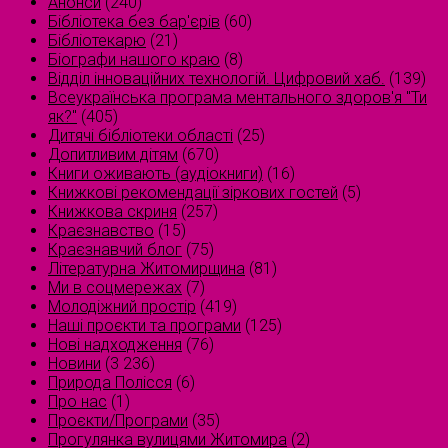
Анонси
(240)
Бібліотека без бар'єрів
(60)
Бібліотекарю
(21)
Біографи нашого краю
(8)
Відділ інноваційних технологій. Цифровий хаб.
(139)
Всеукраїнська програма ментального здоров'я "Ти
як?"
(405)
Дитячі бібліотеки області
(25)
Допитливим дітям
(670)
Книги оживають (аудіокниги)
(16)
Книжкові рекомендації зіркових гостей
(5)
Книжкова скриня
(257)
Краєзнавство
(15)
Краєзнавчий блог
(75)
Літературна Житомирщина
(81)
Ми в соцмережах
(7)
Молодіжний простір
(419)
Наші проєкти та програми
(125)
Нові надходження
(76)
Новини
(3 236)
Природа Полісся
(6)
Про нас
(1)
Проєкти/Програми
(35)
Прогулянка вулицями Житомира
(2)