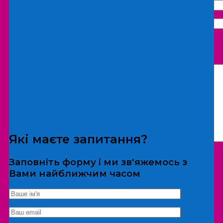
Що бажаєте замовити:
Екскурсія
Локація
Які маєте запитання?
Заповніть форму і ми зв'яжемось з
Вами найближчим часом
*Дані не передаються третім особам
Екскурсія/локація