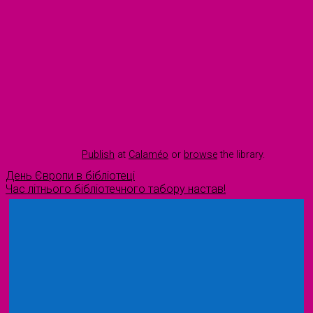
Publish
at
Calaméo
or
browse
the library.
День Європи в бібліотеці
Час літнього бібліотечного табору настав!