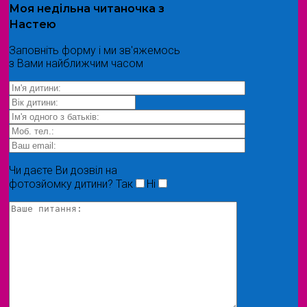
Моя
недільна читаночка
з
Настею
Заповніть форму і ми зв'яжемось
з Вами найближчим часом
Чи даєте Ви дозвіл на
фотозйомку дитини?
Так
Ні