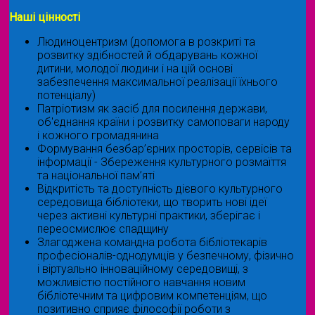
Наші цінності
Людиноцентризм (допомога в розкриті та
розвитку здібностей й обдарувань кожної
дитини, молодої людини і на цій основі
забезпечення максимальної реалізації їхнього
потенціалу)
Патріотизм як засіб для посилення держави,
об'єднання країни і розвитку самоповаги народу
і кожного громадянина
Формування безбар’єрних просторів, сервісів та
інформації - Збереження культурного розмаїття
та національної пам’яті
Відкритість та доступність дієвого культурного
середовища бібліотеки, що творить нові ідеї
через активні культурні практики, зберігає і
переосмислює спадщину
Злагоджена командна робота бібліотекарів
професіоналів-однодумців у безпечному, фізично
і віртуально інноваційному середовищі, з
можливістю постійного навчання новим
бібліотечним та цифровим компетенціям, що
позитивно сприяє філософії роботи з