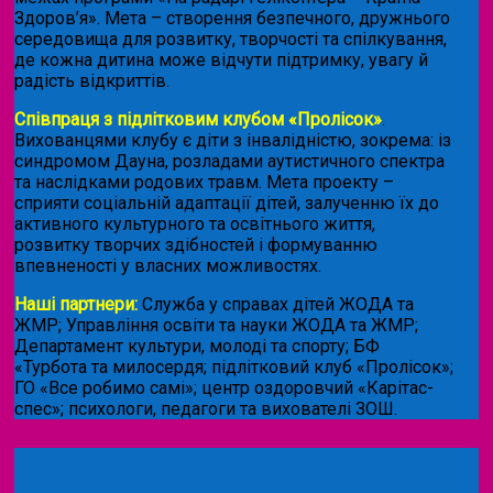
Здоров’я». Мета – створення безпечного, дружнього
середовища для розвитку, творчості та спілкування,
де кожна дитина може відчути підтримку, увагу й
радість відкриттів.
Співпраця з підлітковим клубом «Пролісок»
.
Вихованцями клубу є діти з інвалідністю, зокрема: із
синдромом Дауна, розладами аутистичного спектра
та наслідками родових травм. Мета проекту –
сприяти соціальній адаптації дітей, залученню їх до
активного культурного та освітнього життя,
розвитку творчих здібностей і формуванню
впевненості у власних можливостях.
Наші партнери:
Служба у справах дітей ЖОДА та
ЖМР; Управління освіти та науки ЖОДА та ЖМР;
Департамент культури, молоді та спорту; БФ
«Турбота та милосердя; підлітковий клуб «Пролісок»;
ГО «Все робимо самі»; центр оздоровчий «Карітас-
спес»;
психологи, педагоги та вихователі ЗОШ.