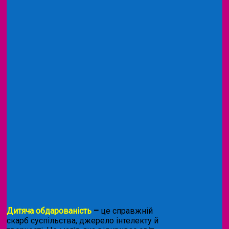
Дитяча обдарованість
–
це справжній
скарб суспільства, джерело інтелекту й