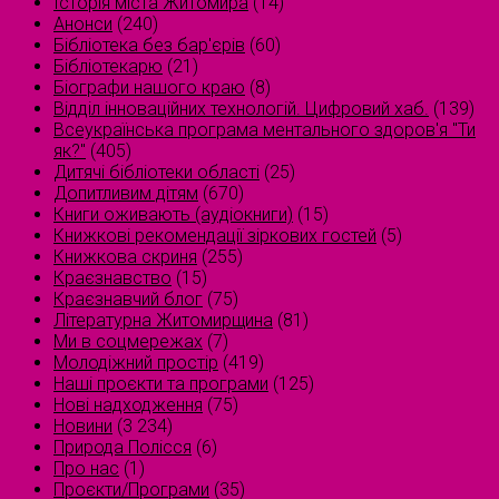
Історія міста Житомира
(14)
Анонси
(240)
Бібліотека без бар'єрів
(60)
Бібліотекарю
(21)
Біографи нашого краю
(8)
Відділ інноваційних технологій. Цифровий хаб.
(139)
Всеукраїнська програма ментального здоров'я "Ти
як?"
(405)
Дитячі бібліотеки області
(25)
Допитливим дітям
(670)
Книги оживають (аудіокниги)
(15)
Книжкові рекомендації зіркових гостей
(5)
Книжкова скриня
(255)
Краєзнавство
(15)
Краєзнавчий блог
(75)
Літературна Житомирщина
(81)
Ми в соцмережах
(7)
Молодіжний простір
(419)
Наші проєкти та програми
(125)
Нові надходження
(75)
Новини
(3 234)
Природа Полісся
(6)
Про нас
(1)
Проєкти/Програми
(35)