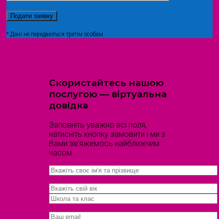
* Дані не передаються третім особам
Скористайтесь нашою
послугою — віртуальна
довідка
Заповніть уважно всі поля,
натисніть кнопку замовити і ми з
Вами зв'яжемось найближчим
часом.