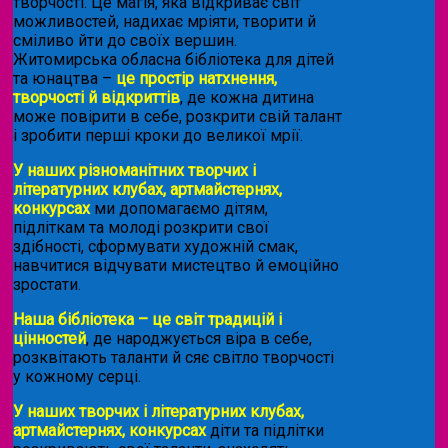
творчості. Це магія, яка відкриває світ
можливостей, надихає мріяти, творити й
сміливо йти до своїх вершин.
Житомирська обласна бібліотека для дітей
та юнацтва –
це простір натхнення,
творчості й відкриттів
, де кожна дитина
може повірити в себе, розкрити свій талант
і зробити перші кроки до великої мрії.
У наших різноманітних творчих і
літературних клубах, артмайстернях,
конкурсах
ми допомагаємо дітям,
підліткам та молоді розкрити свої
здібності, сформувати художній смак,
навчитися відчувати мистецтво й емоційно
зростати.
Наша бібліотека – це світ традицій і
цінностей
, де народжується віра в себе,
розквітають таланти й сяє світло творчості
у кожному серці.
У наших творчих і літературних клубах,
артмайстернях, конкурсах
діти та підлітки