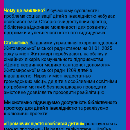
Чому це важливо?
У сучасному суспільстві
проблема соціалізації дітей з інвалідністю набуває
особливої ваги. Створюючи доступний простір,
бібліотека відкриває можливості для розвитку,
підтримки й упевненості кожного відвідувача.
Статистика.
За даними управління охорони здоров’я
Житомирської міської ради станом на 01.01. 2025
року в місті Житомирі перебувають на обліку у
сімейних лікарів комунального підприємства
«Центр первинної медико-санітарної допомоги»
Житомирської міської ради 1209 дітей з
інвалідністю. Наразі у місті недостатньо
громадських місць, де діти з особливими освітніми
потребами могли б безперешкодно проводити
змістовне дозвілля та проходити реабілітацію.
Ми системно підвищуємо доступність бібліотечного
простору для дітей з інвалідністю
та реалізуємо
інклюзивні проекти:
«Промінчик щастя особливій дитині»
реалізується в
межах програми «На радарі гелікоптера – Країна