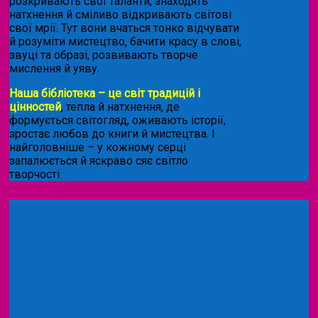
розкривають свої таланти, знаходять
натхнення й сміливо відкривають світові
свої мрії. Тут вони вчаться тонко відчувати
й розуміти мистецтво, бачити красу в слові,
звуці та образі, розвивають творче
мислення й уяву.
Наша бібліотека – це світ традицій і
цінностей
, тепла й натхнення, де
формується світогляд, оживають історії,
зростає любов до книги й мистецтва. І
найголовніше – у кожному серці
запалюється й яскраво сяє світло
творчості.