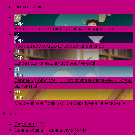
Останні публікації
06
Сер
Бібліорелакс «Затишні читання кольору літа»
04
Сер
Крок за кроком до цифрової впевненості
01
Сер
Щира подяка нашим добродійникам!
31
Лип
Серпень у бібліотеці — час яскравих вражень і нових
відкриттів!
30
Лип
Медовий код Поліського краю: імена переможців
Категорії
Євроквіз
(15)
Єдина країна — єдина сім’я
(574)