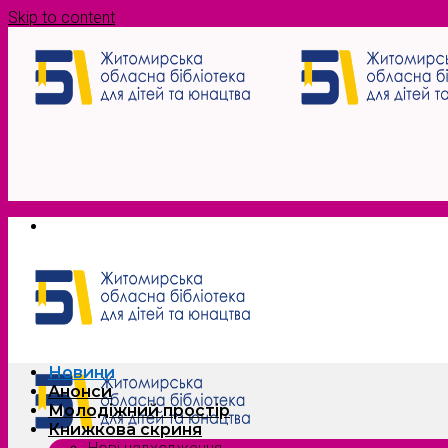
Skip to content
Новини
Анонси
Молодіжний простір
Книжкова скриня