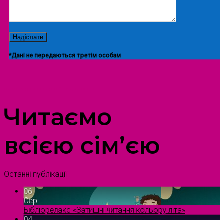
*Дані не передаються третім особам
ПРОСТІР ДОЗВІЛЛЯ ДІТЕЙ ТА ДОРОСЛИХ
Читаємо
всією сім’єю
Останні публікації
06
Сер
Бібліорелакс «Затишні читання кольору літа»
04