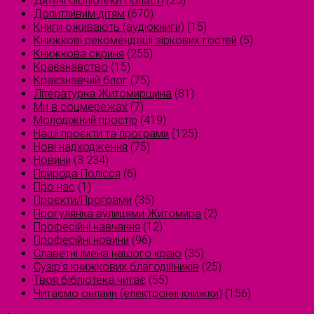
Дитячі бібліотеки області
(25)
Допитливим дітям
(670)
Книги оживають (аудіокниги)
(15)
Книжкові рекомендації зіркових гостей
(5)
Книжкова скриня
(255)
Краєзнавство
(15)
Краєзнавчий блог
(75)
Літературна Житомирщина
(81)
Ми в соцмережах
(7)
Молодіжний простір
(419)
Наші проєкти та програми
(125)
Нові надходження
(75)
Новини
(3 234)
Природа Полісся
(6)
Про нас
(1)
Проєкти/Програми
(35)
Прогулянка вулицями Житомира
(2)
Професійні навчання
(12)
Професійні новини
(96)
Славетні імена нашого краю
(35)
Сузірʼя книжкових благодійників
(25)
Твоя бібліотека читає
(55)
Читаємо онлайн (електронні книжки)
(156)