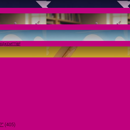
ідкриттів!
?"
(405)