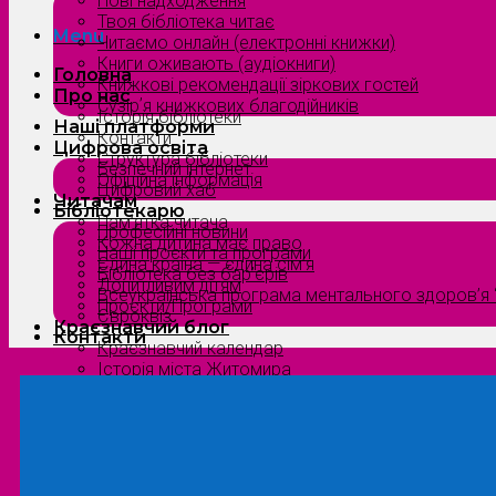
Нові надходження
Твоя бібліотека читає
Menu
Читаємо онлайн (електронні книжки)
Книги оживають (аудіокниги)
Головна
Книжкові рекомендації зіркових гостей
Про нас
Сузірʼя книжкових благодійників
Історія бібліотеки
Наші платформи
Контакти
Цифрова освіта
Структура бібліотеки
Безпечний інтернет
Офіційна інформація
Цифровий хаб
Читачам
Бібліотекарю
Пам’ятка читача
Професійні новини
Кожна дитина має право
Наші проєкти та програми
Єдина країна — єдина сім’я
Бібліотека без бар’єрів
Допитливим дітям
Всеукраїнська програма ментального здоров’я “
Проєкти/Програми
Євроквіз
Краєзнавчий блог
Контакти
Краєзнавчий календар
Історія міста Житомира
Біографи нашого краю
Природа Полісся
Літературна Житомирщина
Славетні імена нашого краю
Menu