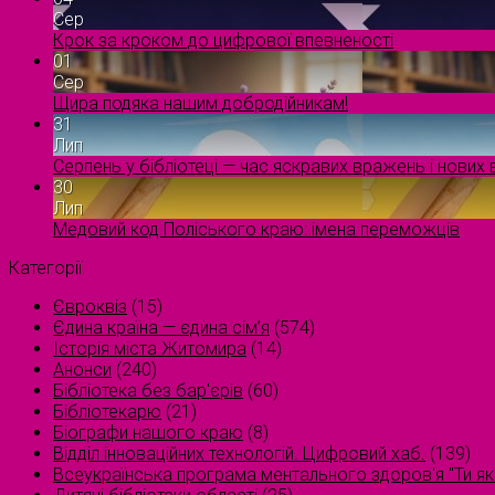
Сер
Крок за кроком до цифрової впевненості
01
Сер
Щира подяка нашим добродійникам!
31
Лип
Серпень у бібліотеці — час яскравих вражень і нових в
30
Лип
Медовий код Поліського краю: імена переможців
Категорії
Євроквіз
(15)
Єдина країна — єдина сім’я
(574)
Історія міста Житомира
(14)
Анонси
(240)
Бібліотека без бар'єрів
(60)
Бібліотекарю
(21)
Біографи нашого краю
(8)
Відділ інноваційних технологій. Цифровий хаб.
(139)
Всеукраїнська програма ментального здоров'я "Ти як