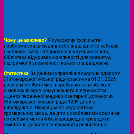
Чому це важливо?
У сучасному суспільстві
проблема соціалізації дітей з інвалідністю набуває
особливої ваги. Створюючи доступний простір,
бібліотека відкриває можливості для розвитку,
підтримки й упевненості кожного відвідувача.
Статистика.
За даними управління охорони здоров’я
Житомирської міської ради станом на 01.01. 2025
року в місті Житомирі перебувають на обліку у
сімейних лікарів комунального підприємства
«Центр первинної медико-санітарної допомоги»
Житомирської міської ради 1209 дітей з
інвалідністю. Наразі у місті недостатньо
громадських місць, де діти з особливими освітніми
потребами могли б безперешкодно проводити
змістовне дозвілля та проходити реабілітацію.