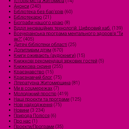
Історія міста Житомира
(14)
Анонси
(240)
Бібліотека без бар'єрів
(60)
Бібліотекарю
(21)
Біографи нашого краю
(8)
Відділ інноваційних технологій. Цифровий хаб.
(139)
Всеукраїнська програма ментального здоров'я "Ти
як?"
(405)
Дитячі бібліотеки області
(25)
Допитливим дітям
(670)
Книги оживають (аудіокниги)
(15)
Книжкові рекомендації зіркових гостей
(5)
Книжкова скриня
(255)
Краєзнавство
(15)
Краєзнавчий блог
(75)
Літературна Житомирщина
(81)
Ми в соцмережах
(7)
Молодіжний простір
(419)
Наші проєкти та програми
(125)
Нові надходження
(75)
Новини
(3 234)
Природа Полісся
(6)
Про нас
(1)
Проєкти/Програми
(35)