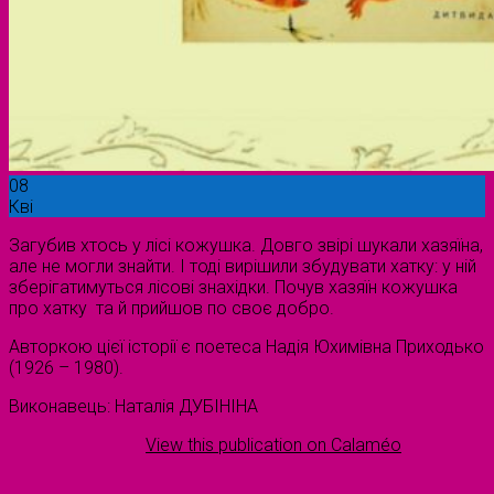
08
Кві
Загубив хтось у лісі кожушка. Довго звірі шукали хазяїна,
але не могли знайти. І тоді вирішили збудувати хатку: у ній
зберігатимуться лісові знахідки. Почув хазяїн кожушка
про хатку та й прийшов по своє добро.
Авторкою цієї історії є поетеса Надія Юхимівна Приходько
(1926 – 1980).
Виконавець: Наталія ДУБІНІНА
View this publication on Calaméo