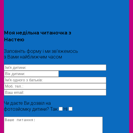
Моя
недільна читаночка
з
Настею
Заповніть форму і ми зв'яжемось
з Вами найближчим часом
Чи даєте Ви дозвіл на
фотозйомку дитини?
Так
Ні