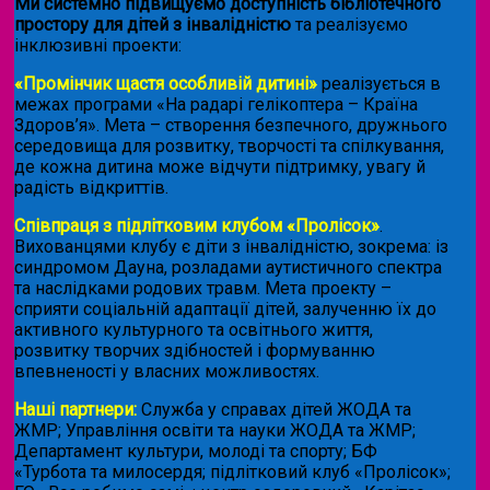
Ми системно підвищуємо доступність бібліотечного
простору для дітей з інвалідністю
та реалізуємо
інклюзивні проекти:
«Промінчик щастя особливій дитині»
реалізується в
межах програми «На радарі гелікоптера – Країна
Здоров’я». Мета – створення безпечного, дружнього
середовища для розвитку, творчості та спілкування,
де кожна дитина може відчути підтримку, увагу й
радість відкриттів.
Співпраця з підлітковим клубом «Пролісок»
.
Вихованцями клубу є діти з інвалідністю, зокрема: із
синдромом Дауна, розладами аутистичного спектра
та наслідками родових травм. Мета проекту –
сприяти соціальній адаптації дітей, залученню їх до
активного культурного та освітнього життя,
розвитку творчих здібностей і формуванню
впевненості у власних можливостях.
Наші партнери:
Служба у справах дітей ЖОДА та
ЖМР; Управління освіти та науки ЖОДА та ЖМР;
Департамент культури, молоді та спорту; БФ
«Турбота та милосердя; підлітковий клуб «Пролісок»;