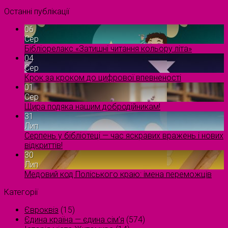
Останні публікації
06
Сер
Бібліорелакс «Затишні читання кольору літа»
04
Сер
Крок за кроком до цифрової впевненості
01
Сер
Щира подяка нашим добродійникам!
31
Лип
Серпень у бібліотеці — час яскравих вражень і нових
відкриттів!
30
Лип
Медовий код Поліського краю: імена переможців
Категорії
Євроквіз
(15)
Єдина країна — єдина сім’я
(574)