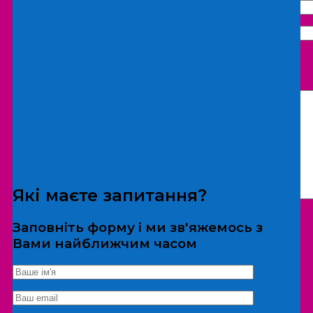
Що бажаєте замовити:
Екскурсія
Локація
Які маєте запитання?
Заповніть форму і ми зв'яжемось з
Вами найближчим часом
*Дані не передаються третім особам
Екскурсія/локація