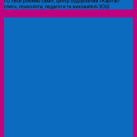
ГО «Все робимо самі»; центр оздоровчий «Карітас-
спес»;
психологи, педагоги та вихователі ЗОШ.