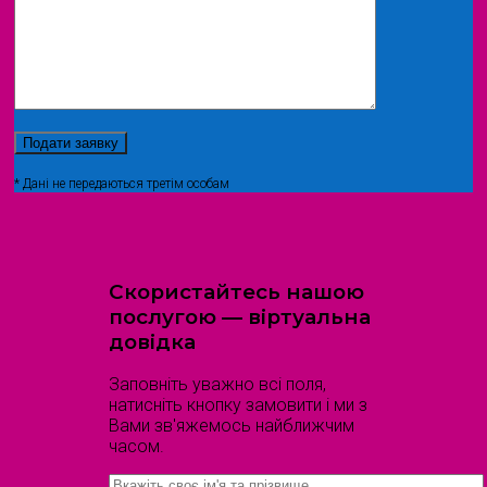
* Дані не передаються третім особам
Скористайтесь нашою
послугою — віртуальна
довідка
Заповніть уважно всі поля,
натисніть кнопку замовити і ми з
Вами зв'яжемось найближчим
часом.