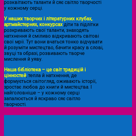
розквітають таланти й сяє світло творчості
у кожному серці.
У наших творчих і літературних клубах,
артмайстернях, конкурсах
діти та підлітки
розкривають свої таланти, знаходять
натхнення й сміливо відкривають світові
свої мрії. Тут вони вчаться тонко відчувати
й розуміти мистецтво, бачити красу в слові,
звуці та образі, розвивають творче
мислення й уяву.
Наша бібліотека – це світ традицій і
цінностей
, тепла й натхнення, де
формується світогляд, оживають історії,
зростає любов до книги й мистецтва. І
найголовніше – у кожному серці
запалюється й яскраво сяє світло
творчості.