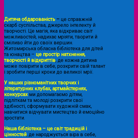
Дитяча обдарованість
–
це справжній
скарб суспільства, джерело інтелекту й
творчості. Це магія, яка відкриває світ
можливостей, надихає мріяти, творити й
сміливо йти до своїх вершин.
Житомирська обласна бібліотека для дітей
та юнацтва –
це простір натхнення,
творчості й відкриттів
, де кожна дитина
може повірити в себе, розкрити свій талант
і зробити перші кроки до великої мрії.
У наших різноманітних творчих і
літературних клубах, артмайстернях,
конкурсах
ми допомагаємо дітям,
підліткам та молоді розкрити свої
здібності, сформувати художній смак,
навчитися відчувати мистецтво й емоційно
зростати.
Наша бібліотека – це світ традицій і
цінностей
, де народжується віра в себе,