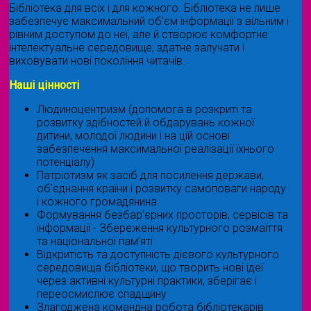
Бібліотека для всіх і для кожного. Бібліотека не лише
забезпечує максимальний об'єм інформації з вільним і
рівним доступом до неї, але й створює комфортне
інтелектуальне середовище, здатне залучати і
виховувати нові покоління читачів.
Наші цінності
Людиноцентризм (допомога в розкриті та
розвитку здібностей й обдарувань кожної
дитини, молодої людини і на цій основі
забезпечення максимальної реалізації їхнього
потенціалу)
Патріотизм як засіб для посилення держави,
об'єднання країни і розвитку самоповаги народу
і кожного громадянина
Формування безбар’єрних просторів, сервісів та
інформації - Збереження культурного розмаїття
та національної пам’яті
Відкритість та доступність дієвого культурного
середовища бібліотеки, що творить нові ідеї
через активні культурні практики, зберігає і
переосмислює спадщину
Злагоджена командна робота бібліотекарів