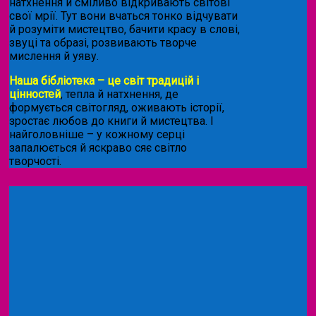
натхнення й сміливо відкривають світові
свої мрії. Тут вони вчаться тонко відчувати
й розуміти мистецтво, бачити красу в слові,
звуці та образі, розвивають творче
мислення й уяву.
Наша бібліотека – це світ традицій і
цінностей
, тепла й натхнення, де
формується світогляд, оживають історії,
зростає любов до книги й мистецтва. І
найголовніше – у кожному серці
запалюється й яскраво сяє світло
творчості.