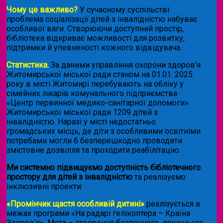
Чому це важливо?
У сучасному суспільстві
проблема соціалізації дітей з інвалідністю набуває
особливої ваги. Створюючи доступний простір,
бібліотека відкриває можливості для розвитку,
підтримки й упевненості кожного відвідувача.
Статистика.
За даними управління охорони здоров’я
Житомирської міської ради станом на 01.01. 2025
року в місті Житомирі перебувають на обліку у
сімейних лікарів комунального підприємства
«Центр первинної медико-санітарної допомоги»
Житомирської міської ради 1209 дітей з
інвалідністю. Наразі у місті недостатньо
громадських місць, де діти з особливими освітніми
потребами могли б безперешкодно проводити
змістовне дозвілля та проходити реабілітацію.
Ми системно підвищуємо доступність бібліотечного
простору для дітей з інвалідністю
та реалізуємо
інклюзивні проекти:
«Промінчик щастя особливій дитині»
реалізується в
межах програми «На радарі гелікоптера – Країна
Здоров’я». Мета – створення безпечного, дружнього