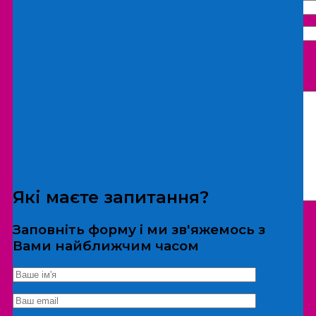
Що бажаєте замовити:
Екскурсія
Локація
Які маєте запитання?
Заповніть форму і ми зв'яжемось з
Вами найближчим часом
*Дані не передаються третім особам
Екскурсія/локація