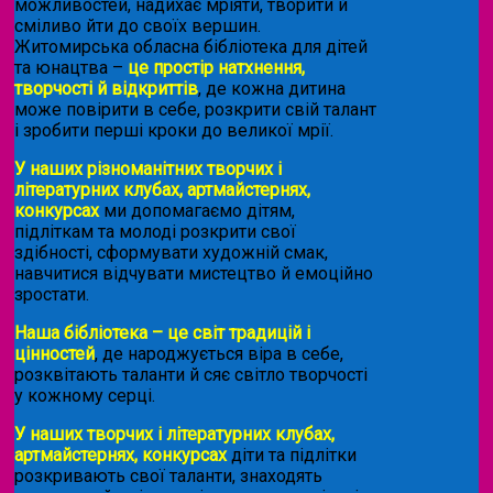
можливостей, надихає мріяти, творити й
сміливо йти до своїх вершин.
Житомирська обласна бібліотека для дітей
та юнацтва –
це простір натхнення,
творчості й відкриттів
, де кожна дитина
може повірити в себе, розкрити свій талант
і зробити перші кроки до великої мрії.
У наших різноманітних творчих і
літературних клубах, артмайстернях,
конкурсах
ми допомагаємо дітям,
підліткам та молоді розкрити свої
здібності, сформувати художній смак,
навчитися відчувати мистецтво й емоційно
зростати.
Наша бібліотека – це світ традицій і
цінностей
, де народжується віра в себе,
розквітають таланти й сяє світло творчості
у кожному серці.
У наших творчих і літературних клубах,
артмайстернях, конкурсах
діти та підлітки
розкривають свої таланти, знаходять