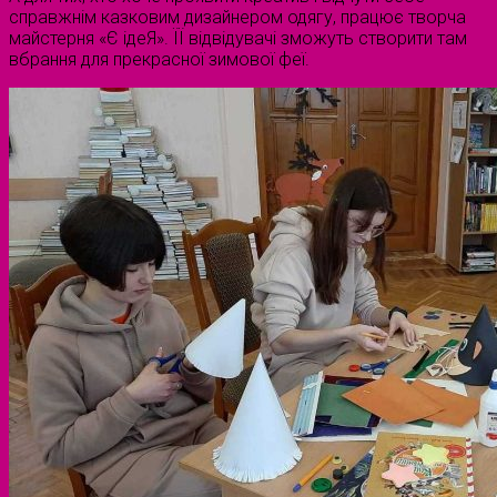
справжнім казковим дизайнером одягу, працює творча
майстерня «Є ідеЯ». ЇЇ відвідувачі зможуть створити там
вбрання для прекрасної зимової феї.