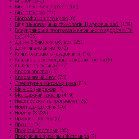
Анонси
(240)
Бібліотека без бар'єрів
(60)
Бібліотекарю
(21)
Біографи нашого краю
(8)
Відділ інноваційних технологій. Цифровий хаб.
(139)
Всеукраїнська програма ментального здоров'я "Ти
як?"
(405)
Дитячі бібліотеки області
(25)
Допитливим дітям
(670)
Книги оживають (аудіокниги)
(16)
Книжкові рекомендації зіркових гостей
(5)
Книжкова скриня
(257)
Краєзнавство
(15)
Краєзнавчий блог
(75)
Літературна Житомирщина
(81)
Ми в соцмережах
(7)
Молодіжний простір
(419)
Наші проєкти та програми
(125)
Нові надходження
(76)
Новини
(3 236)
Природа Полісся
(6)
Про нас
(1)
Проєкти/Програми
(35)
Прогулянка вулицями Житомира
(2)