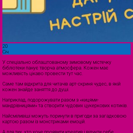
20
Січ
У спеціально облаштованому зимовому містечку
бібліотеки панує творча атмосфера. Кожен має
можливість цікаво провести тут час.
Саме там відкрита для читачів арт-скриня чудес, в якій
кожен знайде заняття до душі.
Наприклад, подорожувати разом з «кицями-
мандрівницями» та створити чудових цукеркових котиків.
Найсміливіші можуть поринути в пригоди за загадковою
картою разом із монстриками емоцій.
А для тих, хто хоче проявити креатив і відчути себе