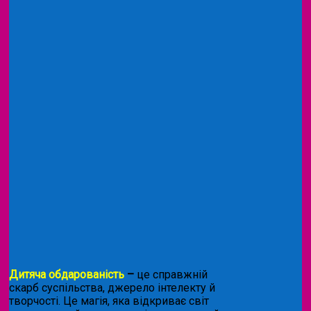
Дитяча обдарованість
–
це справжній
скарб суспільства, джерело інтелекту й
творчості. Це магія, яка відкриває світ