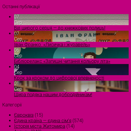
Останні публікації
07
Сер
Від щирого серця — до книжкових полиць!
07
Сер
Іван Франко. «Лисичка і журавель»
06
Сер
Бібліорелакс «Затишні читання кольору літа»
04
Сер
Крок за кроком до цифрової впевненості
01
Сер
Щира подяка нашим добродійникам!
Категорії
Євроквіз
(15)
Єдина країна — єдина сім’я
(574)
Історія міста Житомира
(14)