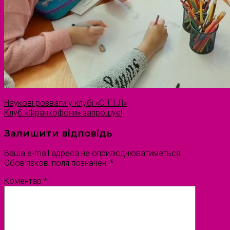
Наукові розваги у клубі «С.Т.І.Л»
Клуб «Франкофони» запрошує!
Залишити відповідь
Ваша e-mail адреса не оприлюднюватиметься.
Обов’язкові поля позначені
*
Коментар
*