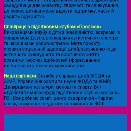
середовища для розвитку, творчості та спілкування,
де кожна дитина може відчути підтримку, увагу й
радість відкриттів.
Співпраця з підлітковим клубом «Пролісок»
.
Вихованцями клубу є діти з інвалідністю, зокрема: із
синдромом Дауна, розладами аутистичного спектра
та наслідками родових травм. Мета проекту –
сприяти соціальній адаптації дітей, залученню їх до
активного культурного та освітнього життя,
розвитку творчих здібностей і формуванню
впевненості у власних можливостях.
Наші партнери:
Служба у справах дітей ЖОДА та
ЖМР; Управління освіти та науки ЖОДА та ЖМР;
Департамент культури, молоді та спорту; БФ
«Турбота та милосердя; підлітковий клуб «Пролісок»;
ГО «Все робимо самі»; центр оздоровчий «Карітас-
спес»;
психологи, педагоги та вихователі ЗОШ.