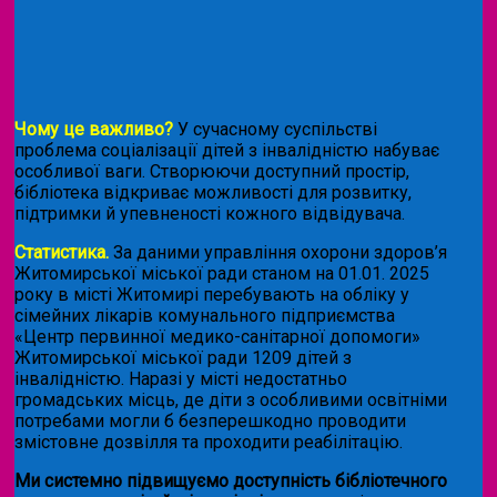
Чому це важливо?
У сучасному суспільстві
проблема соціалізації дітей з інвалідністю набуває
особливої ваги. Створюючи доступний простір,
бібліотека відкриває можливості для розвитку,
підтримки й упевненості кожного відвідувача.
Статистика.
За даними управління охорони здоров’я
Житомирської міської ради станом на 01.01. 2025
року в місті Житомирі перебувають на обліку у
сімейних лікарів комунального підприємства
«Центр первинної медико-санітарної допомоги»
Житомирської міської ради 1209 дітей з
інвалідністю. Наразі у місті недостатньо
громадських місць, де діти з особливими освітніми
потребами могли б безперешкодно проводити
змістовне дозвілля та проходити реабілітацію.
Ми системно підвищуємо доступність бібліотечного