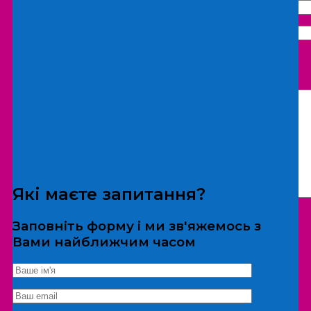
Що бажаєте замовити:
Екскурсія
Локація
Які маєте запитання?
Заповніть форму і ми зв'яжемось з
Вами найближчим часом
*Дані не передаються третім особам
Екскурсія/локація