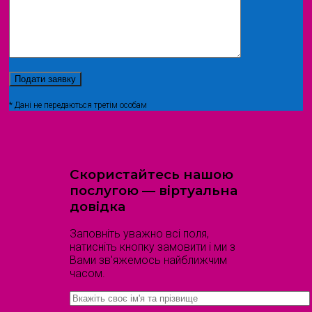
* Дані не передаються третім особам
Скористайтесь нашою
послугою — віртуальна
довідка
Заповніть уважно всі поля,
натисніть кнопку замовити і ми з
Вами зв'яжемось найближчим
часом.