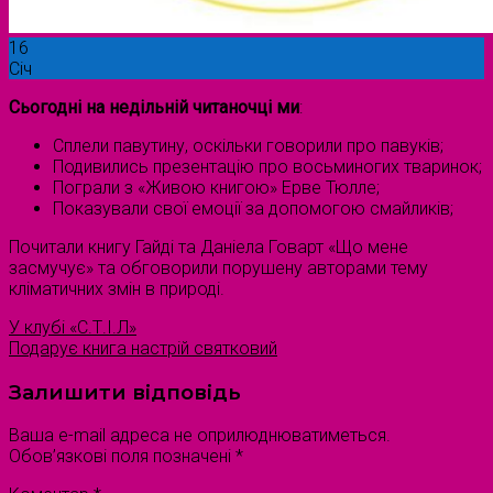
16
Січ
Сьогодні на недільній читаночці ми
:
Сплели павутину, оскільки говорили про павуків;
Подивились презентацію про восьминогих тваринок;
Пограли з «Живою книгою» Ерве Тюлле;
Показували свої емоції за допомогою смайликів;
Почитали книгу Гайді та Даніела Говарт «Що мене
засмучує» та обговорили порушену авторами тему
кліматичних змін в природі.
У клубі «С.Т.І.Л»
Подарує книга настрій святковий
Залишити відповідь
Ваша e-mail адреса не оприлюднюватиметься.
Обов’язкові поля позначені
*