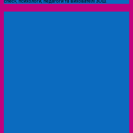
спес»;
психологи, педагоги та вихователі ЗОШ.