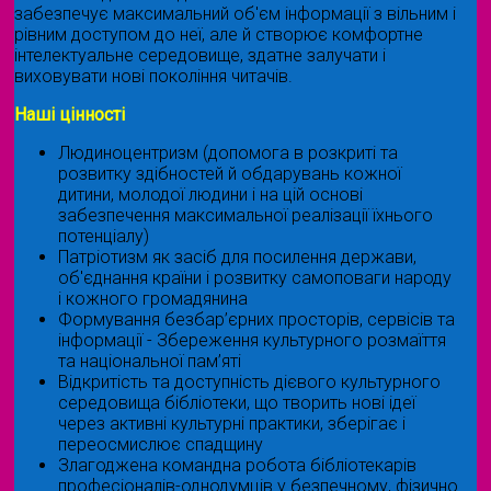
забезпечує максимальний об'єм інформації з вільним і
рівним доступом до неї, але й створює комфортне
інтелектуальне середовище, здатне залучати і
виховувати нові покоління читачів.
Наші цінності
Людиноцентризм (допомога в розкриті та
розвитку здібностей й обдарувань кожної
дитини, молодої людини і на цій основі
забезпечення максимальної реалізації їхнього
потенціалу)
Патріотизм як засіб для посилення держави,
об'єднання країни і розвитку самоповаги народу
і кожного громадянина
Формування безбар’єрних просторів, сервісів та
інформації - Збереження культурного розмаїття
та національної пам’яті
Відкритість та доступність дієвого культурного
середовища бібліотеки, що творить нові ідеї
через активні культурні практики, зберігає і
переосмислює спадщину
Злагоджена командна робота бібліотекарів
професіоналів-однодумців у безпечному, фізично