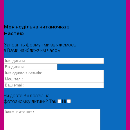
Моя
недільна читаночка
з
Настею
Заповніть форму і ми зв'яжемось
з Вами найближчим часом
Чи даєте Ви дозвіл на
фотозйомку дитини?
Так
Ні