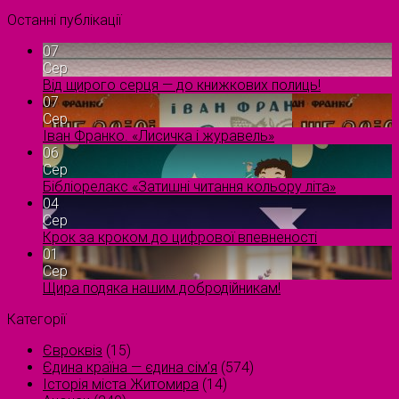
Останні публікації
07
Сер
Від щирого серця — до книжкових полиць!
07
Сер
Іван Франко. «Лисичка і журавель»
06
Сер
Бібліорелакс «Затишні читання кольору літа»
04
Сер
Крок за кроком до цифрової впевненості
01
Сер
Щира подяка нашим добродійникам!
Категорії
Євроквіз
(15)
Єдина країна — єдина сім’я
(574)
Історія міста Житомира
(14)