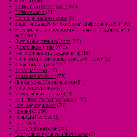
Анонси
(240)
Бібліотека без бар'єрів
(60)
Бібліотекарю
(21)
Біографи нашого краю
(8)
Відділ інноваційних технологій. Цифровий хаб.
(139)
Всеукраїнська програма ментального здоров'я "Ти
як?"
(405)
Дитячі бібліотеки області
(25)
Допитливим дітям
(670)
Книги оживають (аудіокниги)
(16)
Книжкові рекомендації зіркових гостей
(5)
Книжкова скриня
(257)
Краєзнавство
(15)
Краєзнавчий блог
(75)
Літературна Житомирщина
(81)
Ми в соцмережах
(7)
Молодіжний простір
(419)
Наші проєкти та програми
(125)
Нові надходження
(76)
Новини
(3 236)
Природа Полісся
(6)
Про нас
(1)
Проєкти/Програми
(35)
Прогулянка вулицями Житомира
(2)