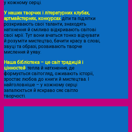
у кожному серці.
У наших творчих і літературних клубах,
артмайстернях, конкурсах
діти та підлітки
розкривають свої таланти, знаходять
натхнення й сміливо відкривають світові
свої мрії. Тут вони вчаться тонко відчувати
й розуміти мистецтво, бачити красу в слові,
звуці та образі, розвивають творче
мислення й уяву.
Наша бібліотека – це світ традицій і
цінностей
, тепла й натхнення, де
формується світогляд, оживають історії,
зростає любов до книги й мистецтва. І
найголовніше – у кожному серці
запалюється й яскраво сяє світло
творчості.