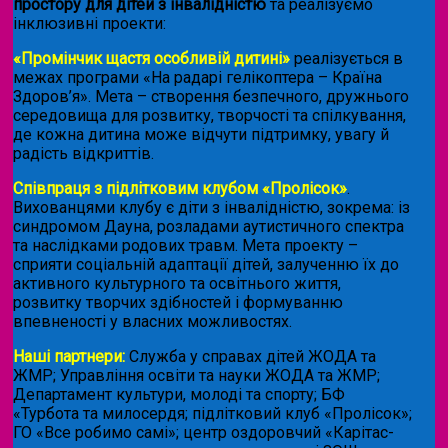
простору для дітей з інвалідністю
та реалізуємо
інклюзивні проекти:
«Промінчик щастя особливій дитині»
реалізується в
межах програми «На радарі гелікоптера – Країна
Здоров’я». Мета – створення безпечного, дружнього
середовища для розвитку, творчості та спілкування,
де кожна дитина може відчути підтримку, увагу й
радість відкриттів.
Співпраця з підлітковим клубом «Пролісок»
.
Вихованцями клубу є діти з інвалідністю, зокрема: із
синдромом Дауна, розладами аутистичного спектра
та наслідками родових травм. Мета проекту –
сприяти соціальній адаптації дітей, залученню їх до
активного культурного та освітнього життя,
розвитку творчих здібностей і формуванню
впевненості у власних можливостях.
Наші партнери:
Служба у справах дітей ЖОДА та
ЖМР; Управління освіти та науки ЖОДА та ЖМР;
Департамент культури, молоді та спорту; БФ
«Турбота та милосердя; підлітковий клуб «Пролісок»;
ГО «Все робимо самі»; центр оздоровчий «Карітас-