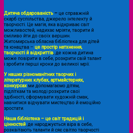
Дитяча обдарованість
–
це справжній
скарб суспільства, джерело інтелекту й
творчості. Це магія, яка відкриває світ
можливостей, надихає мріяти, творити й
сміливо йти до своїх вершин.
Житомирська обласна бібліотека для дітей
та юнацтва –
це простір натхнення,
творчості й відкриттів
, де кожна дитина
може повірити в себе, розкрити свій талант
і зробити перші кроки до великої мрії.
У наших різноманітних творчих і
літературних клубах, артмайстернях,
конкурсах
ми допомагаємо дітям,
підліткам та молоді розкрити свої
здібності, сформувати художній смак,
навчитися відчувати мистецтво й емоційно
зростати.
Наша бібліотека – це світ традицій і
цінностей
, де народжується віра в себе,
розквітають таланти й сяє світло творчості