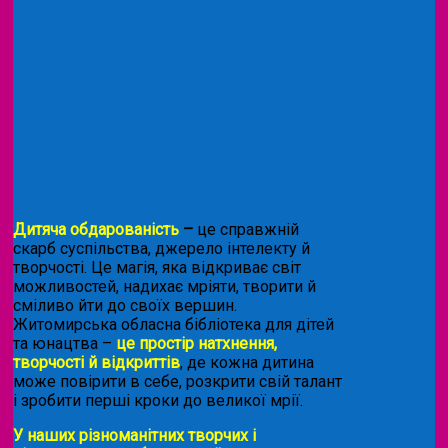
Дитяча обдарованість
–
це справжній
скарб суспільства, джерело інтелекту й
творчості. Це магія, яка відкриває світ
можливостей, надихає мріяти, творити й
сміливо йти до своїх вершин.
Житомирська обласна бібліотека для дітей
та юнацтва –
це простір натхнення,
творчості й відкриттів
, де кожна дитина
може повірити в себе, розкрити свій талант
і зробити перші кроки до великої мрії.
У наших різноманітних творчих і