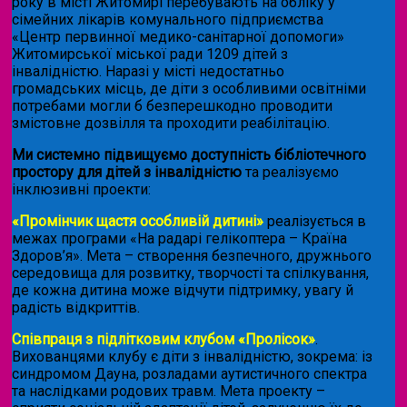
року в місті Житомирі перебувають на обліку у
сімейних лікарів комунального підприємства
«Центр первинної медико-санітарної допомоги»
Житомирської міської ради 1209 дітей з
інвалідністю. Наразі у місті недостатньо
громадських місць, де діти з особливими освітніми
потребами могли б безперешкодно проводити
змістовне дозвілля та проходити реабілітацію.
Ми системно підвищуємо доступність бібліотечного
простору для дітей з інвалідністю
та реалізуємо
інклюзивні проекти:
«Промінчик щастя особливій дитині»
реалізується в
межах програми «На радарі гелікоптера – Країна
Здоров’я». Мета – створення безпечного, дружнього
середовища для розвитку, творчості та спілкування,
де кожна дитина може відчути підтримку, увагу й
радість відкриттів.
Співпраця з підлітковим клубом «Пролісок»
.
Вихованцями клубу є діти з інвалідністю, зокрема: із
синдромом Дауна, розладами аутистичного спектра
та наслідками родових травм. Мета проекту –