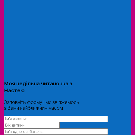
Моя
недільна читаночка
з
Настею
Заповніть форму і ми зв'яжемось
з Вами найближчим часом