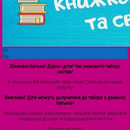
29
Гру
Шановні батьки! Дорогі діти! Час зимового табору
настав!
4 січня наш бібліотечний табір «Teen Club» розпочинає
роботу!
Важливо! Діти можуть долучитися до табору з дозволу
батьків!
Ми будемо разом спілкуватися, творити, читати, дивитися
пізнавальні фільми та подорожувати містом!
Для вас відкриті: