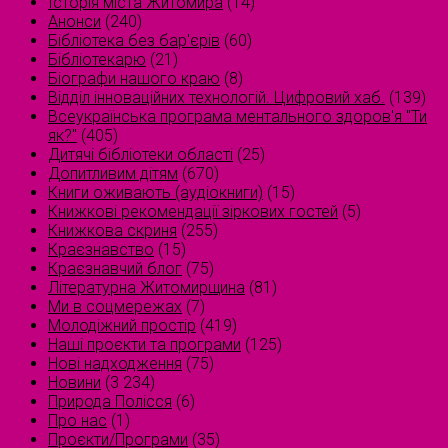
Історія міста Житомира
(14)
Анонси
(240)
Бібліотека без бар'єрів
(60)
Бібліотекарю
(21)
Біографи нашого краю
(8)
Відділ інноваційних технологій. Цифровий хаб.
(139)
Всеукраїнська програма ментального здоров'я "Ти
як?"
(405)
Дитячі бібліотеки області
(25)
Допитливим дітям
(670)
Книги оживають (аудіокниги)
(15)
Книжкові рекомендації зіркових гостей
(5)
Книжкова скриня
(255)
Краєзнавство
(15)
Краєзнавчий блог
(75)
Літературна Житомирщина
(81)
Ми в соцмережах
(7)
Молодіжний простір
(419)
Наші проєкти та програми
(125)
Нові надходження
(75)
Новини
(3 234)
Природа Полісся
(6)
Про нас
(1)
Проєкти/Програми
(35)