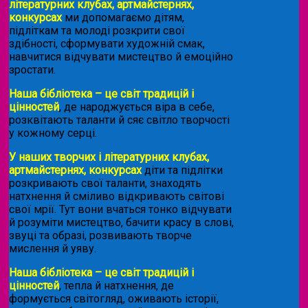
літературних клубах, артмайстернях,
конкурсах
ми допомагаємо дітям,
підліткам та молоді розкрити свої
здібності, сформувати художній смак,
навчитися відчувати мистецтво й емоційно
зростати.
Наша бібліотека – це світ традицій і
цінностей
, де народжується віра в себе,
розквітають таланти й сяє світло творчості
у кожному серці.
У наших творчих і літературних клубах,
артмайстернях, конкурсах
діти та підлітки
розкривають свої таланти, знаходять
натхнення й сміливо відкривають світові
свої мрії. Тут вони вчаться тонко відчувати
й розуміти мистецтво, бачити красу в слові,
звуці та образі, розвивають творче
мислення й уяву.
Наша бібліотека – це світ традицій і
цінностей
, тепла й натхнення, де
формується світогляд, оживають історії,