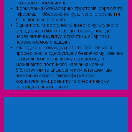
і кожного громадянина
Формування безбар’єрних просторів, сервісів та
інформації - Збереження культурного розмаїття
та національної пам’яті
Відкритість та доступність дієвого культурного
середовища бібліотеки, що творить нові ідеї
через активні культурні практики, зберігає і
переосмислює спадщину
Злагоджена командна робота бібліотекарів
професіоналів-однодумців у безпечному, фізично
і віртуально інноваційному середовищі, з
можливістю постійного навчання новим
бібліотечним та цифровим компетенціям, що
позитивно сприяє філософії роботи з
користувачами, розвитку та оперативному
впровадження інновацій.