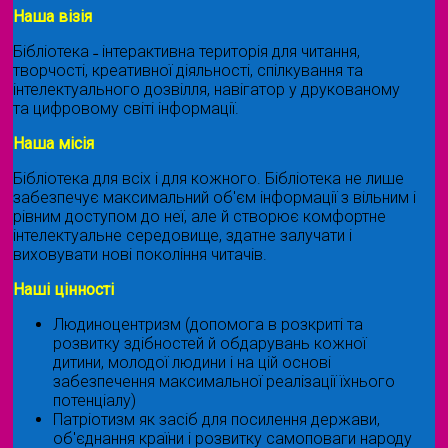
Наша візія
Бібліотека ˗ інтерактивна територія для читання,
творчості, креативної діяльності, спілкування та
інтелектуального дозвілля, навігатор у друкованому
та цифровому світі інформації.
Наша місія
Бібліотека для всіх і для кожного. Бібліотека не лише
забезпечує максимальний об'єм інформації з вільним і
рівним доступом до неї, але й створює комфортне
інтелектуальне середовище, здатне залучати і
виховувати нові покоління читачів.
Наші цінності
Людиноцентризм (допомога в розкриті та
розвитку здібностей й обдарувань кожної
дитини, молодої людини і на цій основі
забезпечення максимальної реалізації їхнього
потенціалу)
Патріотизм як засіб для посилення держави,
об'єднання країни і розвитку самоповаги народу