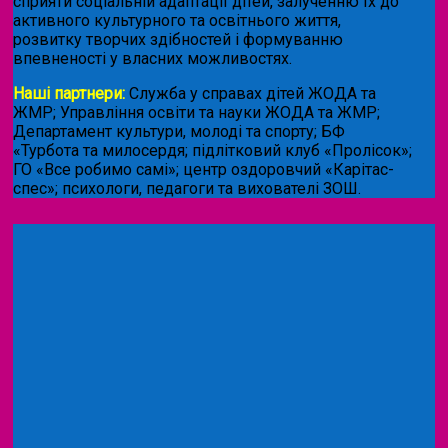
сприяти соціальній адаптації дітей, залученню їх до
активного культурного та освітнього життя,
розвитку творчих здібностей і формуванню
впевненості у власних можливостях.
Наші партнери:
Служба у справах дітей ЖОДА та
ЖМР; Управління освіти та науки ЖОДА та ЖМР;
Департамент культури, молоді та спорту; БФ
«Турбота та милосердя; підлітковий клуб «Пролісок»;
ГО «Все робимо самі»; центр оздоровчий «Карітас-
спес»;
психологи, педагоги та вихователі ЗОШ.