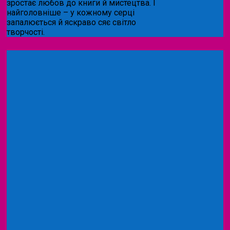
зростає любов до книги й мистецтва. І
найголовніше – у кожному серці
запалюється й яскраво сяє світло
творчості.