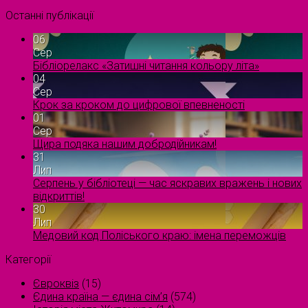
Останні публікації
06
Сер
Бібліорелакс «Затишні читання кольору літа»
04
Сер
Крок за кроком до цифрової впевненості
01
Сер
Щира подяка нашим добродійникам!
31
Лип
Серпень у бібліотеці — час яскравих вражень і нових
відкриттів!
30
Лип
Медовий код Поліського краю: імена переможців
Категорії
Євроквіз
(15)
Єдина країна — єдина сім’я
(574)