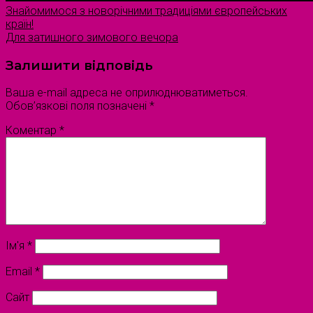
Знайомимося з новорічними традиціями європейських
країн!
Для затишного зимового вечора
Залишити відповідь
Ваша e-mail адреса не оприлюднюватиметься.
Обов’язкові поля позначені
*
Коментар
*
Ім'я
*
Email
*
Сайт