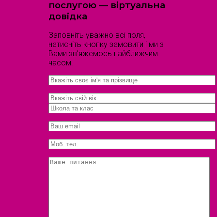
послугою — віртуальна
довідка
Заповніть уважно всі поля,
натисніть кнопку замовити і ми з
Вами зв'яжемось найближчим
часом.