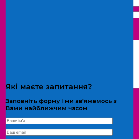
Що бажаєте замовити:
Екскурсія
Локація
Які маєте запитання?
Заповніть форму і ми зв'яжемось з
Вами найближчим часом
*Дані не передаються третім особам
Екскурсія/локація