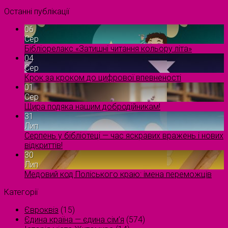
Останні публікації
06
Сер
Бібліорелакс «Затишні читання кольору літа»
04
Сер
Крок за кроком до цифрової впевненості
01
Сер
Щира подяка нашим добродійникам!
31
Лип
Серпень у бібліотеці — час яскравих вражень і нових
відкриттів!
30
Лип
Медовий код Поліського краю: імена переможців
Категорії
Євроквіз
(15)
Єдина країна — єдина сім’я
(574)