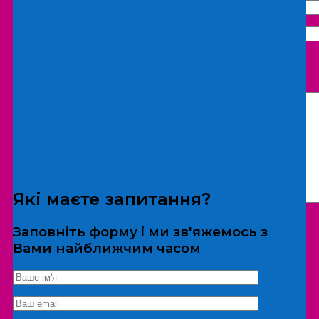
Що бажаєте замовити:
Екскурсія
Локація
Які маєте запитання?
Заповніть форму і ми зв'яжемось з
Вами найближчим часом
*Дані не передаються третім особам
Екскурсія/локація