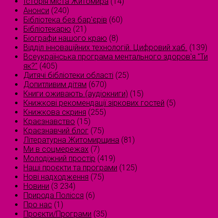
Історія міста Житомира
(14)
Анонси
(240)
Бібліотека без бар'єрів
(60)
Бібліотекарю
(21)
Біографи нашого краю
(8)
Відділ інноваційних технологій. Цифровий хаб.
(139)
Всеукраїнська програма ментального здоров'я "Ти
як?"
(405)
Дитячі бібліотеки області
(25)
Допитливим дітям
(670)
Книги оживають (аудіокниги)
(15)
Книжкові рекомендації зіркових гостей
(5)
Книжкова скриня
(255)
Краєзнавство
(15)
Краєзнавчий блог
(75)
Літературна Житомирщина
(81)
Ми в соцмережах
(7)
Молодіжний простір
(419)
Наші проєкти та програми
(125)
Нові надходження
(75)
Новини
(3 234)
Природа Полісся
(6)
Про нас
(1)
Проєкти/Програми
(35)