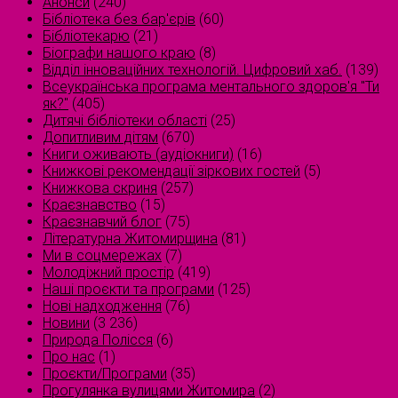
Анонси
(240)
Бібліотека без бар'єрів
(60)
Бібліотекарю
(21)
Біографи нашого краю
(8)
Відділ інноваційних технологій. Цифровий хаб.
(139)
Всеукраїнська програма ментального здоров'я "Ти
як?"
(405)
Дитячі бібліотеки області
(25)
Допитливим дітям
(670)
Книги оживають (аудіокниги)
(16)
Книжкові рекомендації зіркових гостей
(5)
Книжкова скриня
(257)
Краєзнавство
(15)
Краєзнавчий блог
(75)
Літературна Житомирщина
(81)
Ми в соцмережах
(7)
Молодіжний простір
(419)
Наші проєкти та програми
(125)
Нові надходження
(76)
Новини
(3 236)
Природа Полісся
(6)
Про нас
(1)
Проєкти/Програми
(35)
Прогулянка вулицями Житомира
(2)