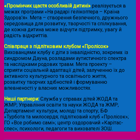
«Промінчик щастя особливій дитині»
реалізується в
межах програми «На радарі гелікоптера – Країна
Здоров’я». Мета – створення безпечного, дружнього
середовища для розвитку, творчості та спілкування,
де кожна дитина може відчути підтримку, увагу й
радість відкриттів.
Співпраця з підлітковим клубом «Пролісок»
.
Вихованцями клубу є діти з інвалідністю, зокрема: із
синдромом Дауна, розладами аутистичного спектра
та наслідками родових травм. Мета проекту –
сприяти соціальній адаптації дітей, залученню їх до
активного культурного та освітнього життя,
розвитку творчих здібностей і формуванню
впевненості у власних можливостях.
Наші партнери:
Служба у справах дітей ЖОДА та
ЖМР; Управління освіти та науки ЖОДА та ЖМР;
Департамент культури, молоді та спорту; БФ
«Турбота та милосердя; підлітковий клуб «Пролісок»;
ГО «Все робимо самі»; центр оздоровчий «Карітас-
спес»;
психологи, педагоги та вихователі ЗОШ.