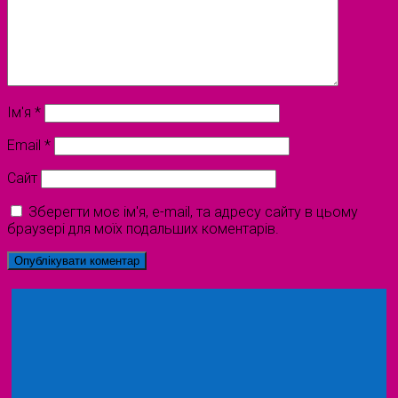
Ім'я
*
Email
*
Сайт
Зберегти моє ім'я, e-mail, та адресу сайту в цьому
браузері для моїх подальших коментарів.