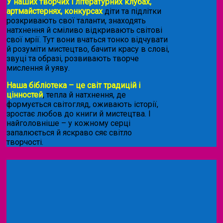
У наших творчих і літературних клубах,
артмайстернях, конкурсах
діти та підлітки
розкривають свої таланти, знаходять
натхнення й сміливо відкривають світові
свої мрії. Тут вони вчаться тонко відчувати
й розуміти мистецтво, бачити красу в слові,
звуці та образі, розвивають творче
мислення й уяву.
Наша бібліотека – це світ традицій і
цінностей
, тепла й натхнення, де
формується світогляд, оживають історії,
зростає любов до книги й мистецтва. І
найголовніше – у кожному серці
запалюється й яскраво сяє світло
творчості.