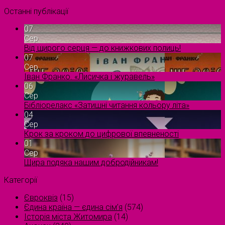
Останні публікації
07
Сер
Від щирого серця — до книжкових полиць!
07
Сер
Іван Франко. «Лисичка і журавель»
06
Сер
Бібліорелакс «Затишні читання кольору літа»
04
Сер
Крок за кроком до цифрової впевненості
01
Сер
Щира подяка нашим добродійникам!
Категорії
Євроквіз
(15)
Єдина країна — єдина сім’я
(574)
Історія міста Житомира
(14)