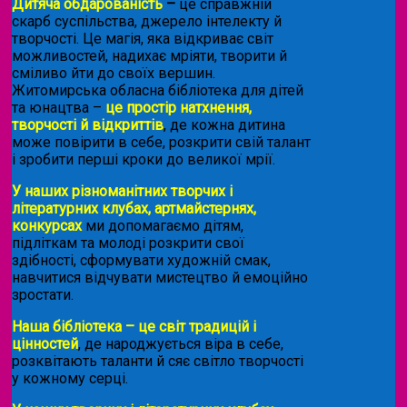
Дитяча обдарованість
–
це справжній
скарб суспільства, джерело інтелекту й
творчості. Це магія, яка відкриває світ
можливостей, надихає мріяти, творити й
сміливо йти до своїх вершин.
Житомирська обласна бібліотека для дітей
та юнацтва –
це простір натхнення,
творчості й відкриттів
, де кожна дитина
може повірити в себе, розкрити свій талант
і зробити перші кроки до великої мрії.
У наших різноманітних творчих і
літературних клубах, артмайстернях,
конкурсах
ми допомагаємо дітям,
підліткам та молоді розкрити свої
здібності, сформувати художній смак,
навчитися відчувати мистецтво й емоційно
зростати.
Наша бібліотека – це світ традицій і
цінностей
, де народжується віра в себе,
розквітають таланти й сяє світло творчості
у кожному серці.