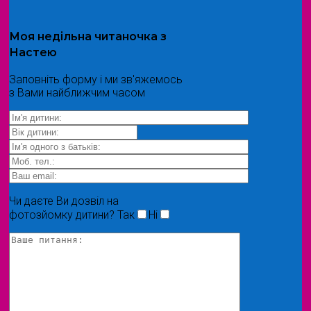
Моя
недільна читаночка
з
Настею
Заповніть форму і ми зв'яжемось
з Вами найближчим часом
Чи даєте Ви дозвіл на
фотозйомку дитини?
Так
Ні