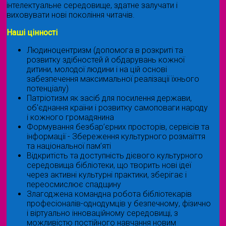
інтелектуальне середовище, здатне залучати і
виховувати нові покоління читачів.
Наші цінності
Людиноцентризм (допомога в розкриті та
розвитку здібностей й обдарувань кожної
дитини, молодої людини і на цій основі
забезпечення максимальної реалізації їхнього
потенціалу)
Патріотизм як засіб для посилення держави,
об'єднання країни і розвитку самоповаги народу
і кожного громадянина
Формування безбар’єрних просторів, сервісів та
інформації - Збереження культурного розмаїття
та національної пам’яті
Відкритість та доступність дієвого культурного
середовища бібліотеки, що творить нові ідеї
через активні культурні практики, зберігає і
переосмислює спадщину
Злагоджена командна робота бібліотекарів
професіоналів-однодумців у безпечному, фізично
і віртуально інноваційному середовищі, з
можливістю постійного навчання новим