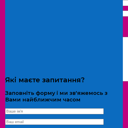
Що бажаєте замовити:
Екскурсія
Локація
Які маєте запитання?
Заповніть форму і ми зв'яжемось з
Вами найближчим часом
*Дані не передаються третім особам
Екскурсія/локація