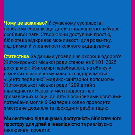
Чому це важливо?
У сучасному суспільстві
проблема соціалізації дітей з інвалідністю набуває
особливої ваги. Створюючи доступний простір,
бібліотека відкриває можливості для розвитку,
підтримки й упевненості кожного відвідувача.
Статистика.
За даними управління охорони здоров’я
Житомирської міської ради станом на 01.01. 2025
року в місті Житомирі перебувають на обліку у
сімейних лікарів комунального підприємства
«Центр первинної медико-санітарної допомоги»
Житомирської міської ради 1209 дітей з
інвалідністю. Наразі у місті недостатньо
громадських місць, де діти з особливими освітніми
потребами могли б безперешкодно проводити
змістовне дозвілля та проходити реабілітацію.
Ми системно підвищуємо доступність бібліотечного
простору для дітей з інвалідністю
та реалізуємо
інклюзивні проекти: