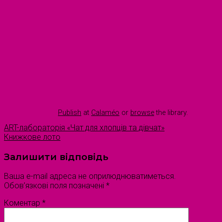
Publish
at
Calaméo
or
browse
the library.
ART-лабораторія «Чат для хлопців та дівчат»
Книжкове лото
Залишити відповідь
Ваша e-mail адреса не оприлюднюватиметься.
Обов’язкові поля позначені
*
Коментар
*