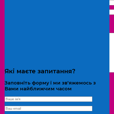
Що бажаєте замовити:
Екскурсія
Локація
Які маєте запитання?
Заповніть форму і ми зв'яжемось з
Вами найближчим часом
*Дані не передаються третім особам
Екскурсія/локація