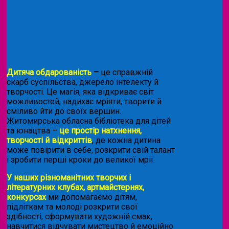
Дитяча обдарованість
–
це справжній
скарб суспільства, джерело інтелекту й
творчості. Це магія, яка відкриває світ
можливостей, надихає мріяти, творити й
сміливо йти до своїх вершин.
Житомирська обласна бібліотека для дітей
та юнацтва –
це простір натхнення,
творчості й відкриттів
, де кожна дитина
може повірити в себе, розкрити свій талант
і зробити перші кроки до великої мрії.
У наших різноманітних творчих і
літературних клубах, артмайстернях,
конкурсах
ми допомагаємо дітям,
підліткам та молоді розкрити свої
здібності, сформувати художній смак,
навчитися відчувати мистецтво й емоційно