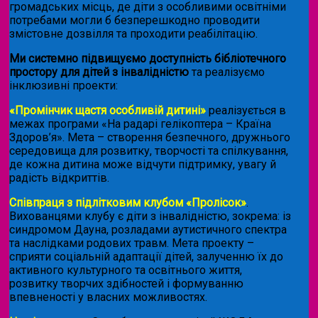
громадських місць, де діти з особливими освітніми
потребами могли б безперешкодно проводити
змістовне дозвілля та проходити реабілітацію.
Ми системно підвищуємо доступність бібліотечного
простору для дітей з інвалідністю
та реалізуємо
інклюзивні проекти:
«Промінчик щастя особливій дитині»
реалізується в
межах програми «На радарі гелікоптера – Країна
Здоров’я». Мета – створення безпечного, дружнього
середовища для розвитку, творчості та спілкування,
де кожна дитина може відчути підтримку, увагу й
радість відкриттів.
Співпраця з підлітковим клубом «Пролісок»
.
Вихованцями клубу є діти з інвалідністю, зокрема: із
синдромом Дауна, розладами аутистичного спектра
та наслідками родових травм. Мета проекту –
сприяти соціальній адаптації дітей, залученню їх до
активного культурного та освітнього життя,
розвитку творчих здібностей і формуванню
впевненості у власних можливостях.