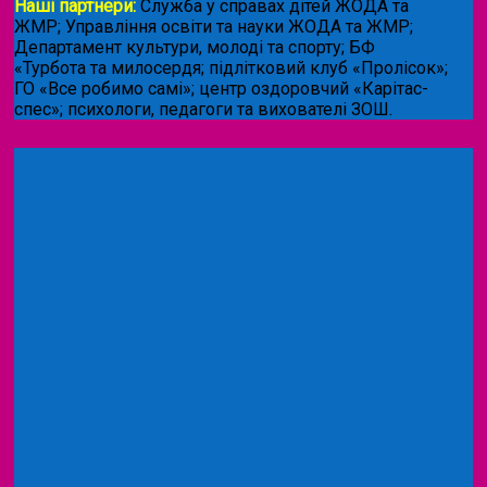
Наші партнери:
Служба у справах дітей ЖОДА та
ЖМР; Управління освіти та науки ЖОДА та ЖМР;
Департамент культури, молоді та спорту; БФ
«Турбота та милосердя; підлітковий клуб «Пролісок»;
ГО «Все робимо самі»; центр оздоровчий «Карітас-
спес»;
психологи, педагоги та вихователі ЗОШ.