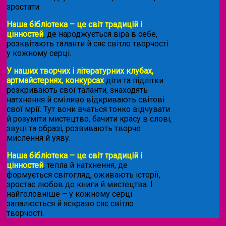
зростати.
Наша бібліотека – це світ традицій і
цінностей
, де народжується віра в себе,
розквітають таланти й сяє світло творчості
у кожному серці.
У наших творчих і літературних клубах,
артмайстернях, конкурсах
діти та підлітки
розкривають свої таланти, знаходять
натхнення й сміливо відкривають світові
свої мрії. Тут вони вчаться тонко відчувати
й розуміти мистецтво, бачити красу в слові,
звуці та образі, розвивають творче
мислення й уяву.
Наша бібліотека – це світ традицій і
цінностей
, тепла й натхнення, де
формується світогляд, оживають історії,
зростає любов до книги й мистецтва. І
найголовніше – у кожному серці
запалюється й яскраво сяє світло
творчості.