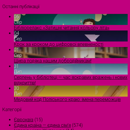
Останні публікації
06
Сер
Бібліорелакс «Затишні читання кольору літа»
04
Сер
Крок за кроком до цифрової впевненості
01
Сер
Щира подяка нашим добродійникам!
31
Лип
Серпень у бібліотеці — час яскравих вражень і нових
відкриттів!
30
Лип
Медовий код Поліського краю: імена переможців
Категорії
Євроквіз
(15)
Єдина країна — єдина сім’я
(574)