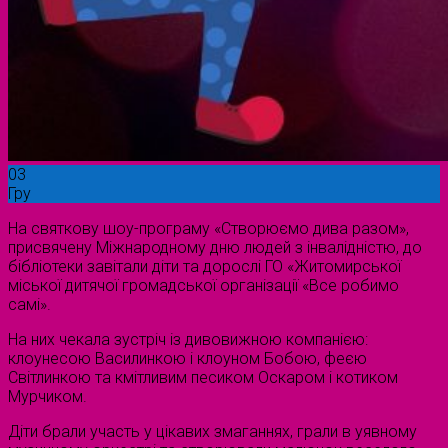
03
Гру
На святкову шоу-програму «Створюємо дива разом»,
присвячену Міжнародному дню людей з інвалідністю, до
бібліотеки завітали діти та дорослі ГО «Житомирської
міської дитячої громадської організації «Все робимо
самі».
На них чекала зустріч із дивовижною компанією:
клоунесою Василинкою і клоуном Бобою, феєю
Світлинкою та кмітливим песиком Оскаром і котиком
Мурчиком.
Діти брали участь у цікавих змаганнях, грали в уявному