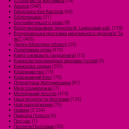
Історія міста Житомира
(14)
Анонси
(240)
Бібліотека без бар'єрів
(60)
Бібліотекарю
(21)
Біографи нашого краю
(8)
Відділ інноваційних технологій. Цифровий хаб.
(139)
Всеукраїнська програма ментального здоров'я "Ти
як?"
(405)
Дитячі бібліотеки області
(25)
Допитливим дітям
(670)
Книги оживають (аудіокниги)
(15)
Книжкові рекомендації зіркових гостей
(5)
Книжкова скриня
(255)
Краєзнавство
(15)
Краєзнавчий блог
(75)
Літературна Житомирщина
(81)
Ми в соцмережах
(7)
Молодіжний простір
(419)
Наші проєкти та програми
(125)
Нові надходження
(75)
Новини
(3 234)
Природа Полісся
(6)
Про нас
(1)
Проєкти/Програми
(35)