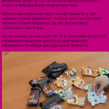
музичному оркестрі та створювали малюнок веселого
клоуна в імпровізованій творчій майстерні.
Бібліотекарі запросили своїх читачів поринути і у світ
чарівних історій живописця і графіка, майстра народної
творчості Ольги Федорчук, під час презентації її
«Лялькового містечка».
Від читайликів та учнів ліцею № 25 м. Житомира усі дітлахи
отримали у подарунок цукерки в оригінальному
оформленні та набори для художньої творчості.