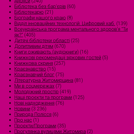
Анонси
(240)
Бібліотека без бар'єрів
(60)
Бібліотекарю
(21)
Біографи нашого краю
(8)
Відділ інноваційних технологій. Цифровий хаб.
(139)
Всеукраїнська програма ментального здоров'я "Ти
як?"
(405)
Дитячі бібліотеки області
(25)
Допитливим дітям
(670)
Книги оживають (аудіокниги)
(16)
Книжкові рекомендації зіркових гостей
(5)
Книжкова скриня
(257)
Краєзнавство
(15)
Краєзнавчий блог
(75)
Літературна Житомирщина
(81)
Ми в соцмережах
(7)
Молодіжний простір
(419)
Наші проєкти та програми
(125)
Нові надходження
(76)
Новини
(3 236)
Природа Полісся
(6)
Про нас
(1)
Проєкти/Програми
(35)
Прогулянка вулицями Житомира
(2)