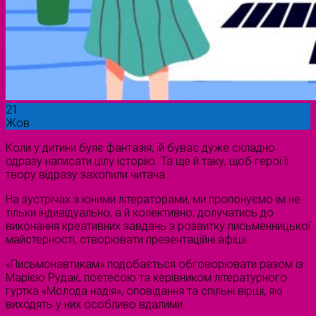
21
Жов
Коли у дитини буяє фантазія, їй буває дуже складно
одразу написати цілу історію. Та ще й таку, щоб герої її
твору відразу захопили читача.
На зустрічах з юними літераторами, ми пропонуємо їм не
тільки індивідуально, а й колективно, долучатись до
виконання креативних завдань з розвитку письменницької
майстерності, створювати презентаційні афіші.
«Письмонавтикам» подобається обговорювати разом із
Марією Рудак, поетесою та керівником літературного
гуртка «Молода надія», оповідання та спільні вірші, які
виходять у них особливо вдалими.