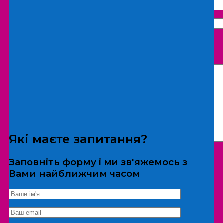
Що бажаєте замовити:
Екскурсія
Локація
Які маєте запитання?
Заповніть форму і ми зв'яжемось з
Вами найближчим часом
*Дані не передаються третім особам
Екскурсія/локація