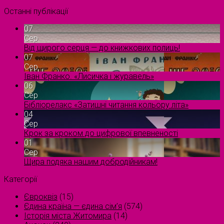
Останні публікації
07
Сер
Від щирого серця — до книжкових полиць!
07
Сер
Іван Франко. «Лисичка і журавель»
06
Сер
Бібліорелакс «Затишні читання кольору літа»
04
Сер
Крок за кроком до цифрової впевненості
01
Сер
Щира подяка нашим добродійникам!
Категорії
Євроквіз
(15)
Єдина країна — єдина сім’я
(574)
Історія міста Житомира
(14)