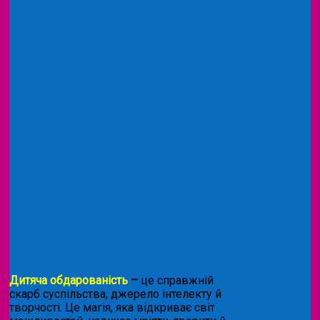
Дитяча обдарованість
–
це справжній
скарб суспільства, джерело інтелекту й
творчості. Це магія, яка відкриває світ