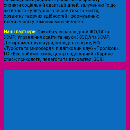
сприяти соціальній адаптації дітей, залученню їх до
активного культурного та освітнього життя,
розвитку творчих здібностей і формуванню
впевненості у власних можливостях.
Наші партнери:
Служба у справах дітей ЖОДА та
ЖМР; Управління освіти та науки ЖОДА та ЖМР;
Департамент культури, молоді та спорту; БФ
«Турбота та милосердя; підлітковий клуб «Пролісок»;
ГО «Все робимо самі»; центр оздоровчий «Карітас-
спес»;
психологи, педагоги та вихователі ЗОШ.