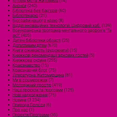
Історія міста Житомира
(14)
Анонси
(240)
Бібліотека без бар'єрів
(60)
Бібліотекарю
(21)
Біографи нашого краю
(8)
Відділ інноваційних технологій. Цифровий хаб.
(139)
Всеукраїнська програма ментального здоров'я "Ти
як?"
(405)
Дитячі бібліотеки області
(25)
Допитливим дітям
(670)
Книги оживають (аудіокниги)
(15)
Книжкові рекомендації зіркових гостей
(5)
Книжкова скриня
(255)
Краєзнавство
(15)
Краєзнавчий блог
(75)
Літературна Житомирщина
(81)
Ми в соцмережах
(7)
Молодіжний простір
(419)
Наші проєкти та програми
(125)
Нові надходження
(75)
Новини
(3 234)
Природа Полісся
(6)
Про нас
(1)
Проєкти/Програми
(35)