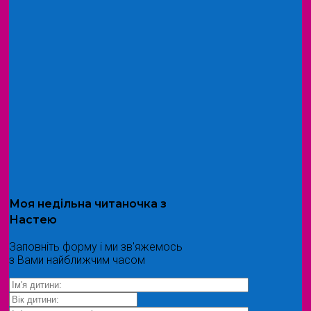
Моя
недільна читаночка
з
Настею
Заповніть форму і ми зв'яжемось
з Вами найближчим часом