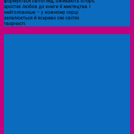
формується світогляд, оживають історії,
зростає любов до книги й мистецтва. І
найголовніше – у кожному серці
запалюється й яскраво сяє світло
творчості.