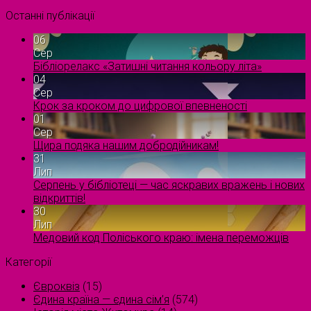
Останні публікації
06
Сер
Бібліорелакс «Затишні читання кольору літа»
04
Сер
Крок за кроком до цифрової впевненості
01
Сер
Щира подяка нашим добродійникам!
31
Лип
Серпень у бібліотеці — час яскравих вражень і нових
відкриттів!
30
Лип
Медовий код Поліського краю: імена переможців
Категорії
Євроквіз
(15)
Єдина країна — єдина сім’я
(574)