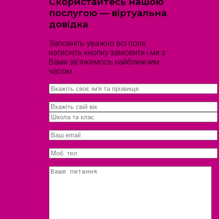
Скористайтесь нашою
послугою — віртуальна
довідка
Заповніть уважно всі поля,
натисніть кнопку замовити і ми з
Вами зв'яжемось найближчим
часом.