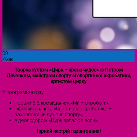
08
Жов
Творча зустріч «Цирк – арена чудес» із Петром
Дяченком, майстром спорту зі спортивної акробатики,
артистом цирку
У програмі заходу:
ігровий бібліомайданчик «Ми – акробати»;
інформ-хвилинка «Спортивна акробатика –
захоплюючий дух вид спорту»;
відеоподорож «Цирк запалює вогні».
Гарний настрій гарантовано!