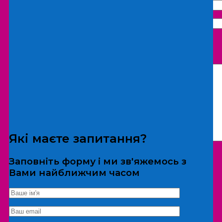
Що бажаєте замовити:
Екскурсія
Локація
Які маєте запитання?
Заповніть форму і ми зв'яжемось з
Вами найближчим часом
*Дані не передаються третім особам
Екскурсія/локація