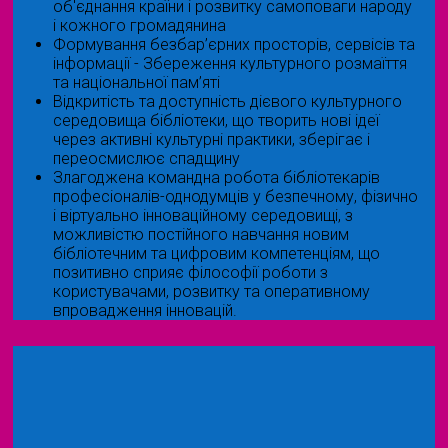
об'єднання країни і розвитку самоповаги народу
і кожного громадянина
Формування безбар’єрних просторів, сервісів та
інформації - Збереження культурного розмаїття
та національної пам’яті
Відкритість та доступність дієвого культурного
середовища бібліотеки, що творить нові ідеї
через активні культурні практики, зберігає і
переосмислює спадщину
Злагоджена командна робота бібліотекарів
професіоналів-однодумців у безпечному, фізично
і віртуально інноваційному середовищі, з
можливістю постійного навчання новим
бібліотечним та цифровим компетенціям, що
позитивно сприяє філософії роботи з
користувачами, розвитку та оперативному
впровадження інновацій.