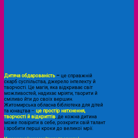
Дитяча обдарованість
–
це справжній
скарб суспільства, джерело інтелекту й
творчості. Це магія, яка відкриває світ
можливостей, надихає мріяти, творити й
сміливо йти до своїх вершин.
Житомирська обласна бібліотека для дітей
та юнацтва –
це простір натхнення,
творчості й відкриттів
, де кожна дитина
може повірити в себе, розкрити свій талант
і зробити перші кроки до великої мрії.