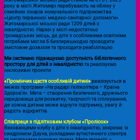
року в місті Житомирі перебувають на обліку у
сімейних лікарів комунального підприємства
«Центр первинної медико-санітарної допомоги»
Житомирської міської ради 1209 дітей з
інвалідністю. Наразі у місті недостатньо
громадських місць, де діти з особливими освітніми
потребами могли б безперешкодно проводити
змістовне дозвілля та проходити реабілітацію.
Ми системно підвищуємо доступність бібліотечного
простору для дітей з інвалідністю
та реалізуємо
інклюзивні проекти:
«Промінчик щастя особливій дитині»
реалізується в
межах програми «На радарі гелікоптера – Країна
Здоров’я». Мета – створення безпечного, дружнього
середовища для розвитку, творчості та спілкування,
де кожна дитина може відчути підтримку, увагу й
радість відкриттів.
Співпраця з підлітковим клубом «Пролісок»
.
Вихованцями клубу є діти з інвалідністю, зокрема: із
синдромом Дауна, розладами аутистичного спектра
та наслідками родових травм. Мета проекту –