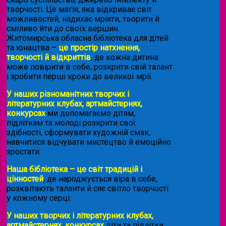
творчості. Це магія, яка відкриває світ
можливостей, надихає мріяти, творити й
сміливо йти до своїх вершин.
Житомирська обласна бібліотека для дітей
та юнацтва –
це простір натхнення,
творчості й відкриттів
, де кожна дитина
може повірити в себе, розкрити свій талант
і зробити перші кроки до великої мрії.
У наших різноманітних творчих і
літературних клубах, артмайстернях,
конкурсах
ми допомагаємо дітям,
підліткам та молоді розкрити свої
здібності, сформувати художній смак,
навчитися відчувати мистецтво й емоційно
зростати.
Наша бібліотека – це світ традицій і
цінностей
, де народжується віра в себе,
розквітають таланти й сяє світло творчості
у кожному серці.
У наших творчих і літературних клубах,
артмайстернях, конкурсах
діти та підлітки