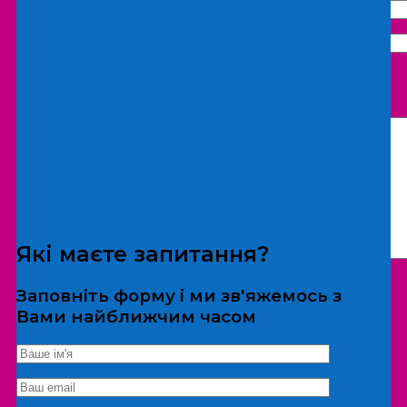
Що бажаєте замовити:
Екскурсія
Локація
Які маєте запитання?
Заповніть форму і ми зв'яжемось з
Вами найближчим часом
*Дані не передаються третім особам
Екскурсія/локація