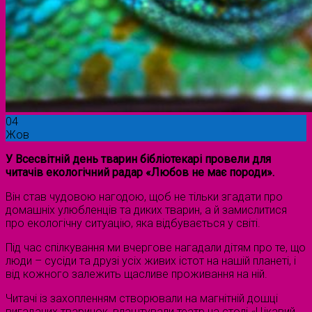
04
Жов
У Всесвітній день тварин бібліотекарі провели для
читачів екологічний радар «Любов не має породи».
Він став чудовою нагодою, щоб не тільки згадати про
домашніх улюбленців та диких тварин, а й замислитися
про екологічну ситуацію, яка відбувається у світі.
Під час спілкування ми вчергове нагадали дітям про те, що
люди – сусіди та друзі усіх живих істот на нашій планеті, і
від кожного залежить щасливе проживання на ній.
Читачі із захопленням створювали на магнітній дошці
вигаданих тваринок, влаштували театр на столі «Цікавий