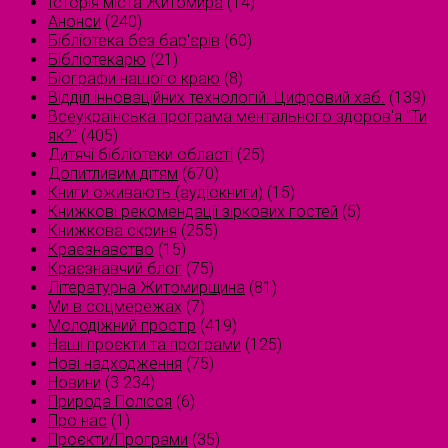
Історія міста Житомира
(14)
Анонси
(240)
Бібліотека без бар'єрів
(60)
Бібліотекарю
(21)
Біографи нашого краю
(8)
Відділ інноваційних технологій. Цифровий хаб.
(139)
Всеукраїнська програма ментального здоров'я "Ти
як?"
(405)
Дитячі бібліотеки області
(25)
Допитливим дітям
(670)
Книги оживають (аудіокниги)
(15)
Книжкові рекомендації зіркових гостей
(5)
Книжкова скриня
(255)
Краєзнавство
(15)
Краєзнавчий блог
(75)
Літературна Житомирщина
(81)
Ми в соцмережах
(7)
Молодіжний простір
(419)
Наші проєкти та програми
(125)
Нові надходження
(75)
Новини
(3 234)
Природа Полісся
(6)
Про нас
(1)
Проєкти/Програми
(35)