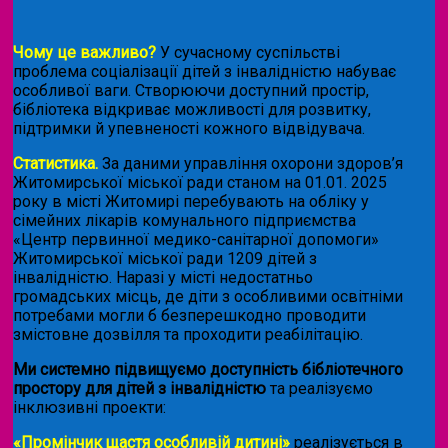
Чому це важливо?
У сучасному суспільстві
проблема соціалізації дітей з інвалідністю набуває
особливої ваги. Створюючи доступний простір,
бібліотека відкриває можливості для розвитку,
підтримки й упевненості кожного відвідувача.
Статистика.
За даними управління охорони здоров’я
Житомирської міської ради станом на 01.01. 2025
року в місті Житомирі перебувають на обліку у
сімейних лікарів комунального підприємства
«Центр первинної медико-санітарної допомоги»
Житомирської міської ради 1209 дітей з
інвалідністю. Наразі у місті недостатньо
громадських місць, де діти з особливими освітніми
потребами могли б безперешкодно проводити
змістовне дозвілля та проходити реабілітацію.
Ми системно підвищуємо доступність бібліотечного
простору для дітей з інвалідністю
та реалізуємо
інклюзивні проекти:
«Промінчик щастя особливій дитині»
реалізується в