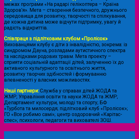
межах програми «На радарі гелікоптера – Країна
Здоров’я». Мета – створення безпечного, дружнього
середовища для розвитку, творчості та спілкування,
де кожна дитина може відчути підтримку, увагу й
радість відкриттів.
Співпраця з підлітковим клубом «Пролісок»
.
Вихованцями клубу є діти з інвалідністю, зокрема: із
синдромом Дауна, розладами аутистичного спектра
та наслідками родових травм. Мета проекту –
сприяти соціальній адаптації дітей, залученню їх до
активного культурного та освітнього життя,
розвитку творчих здібностей і формуванню
впевненості у власних можливостях.
Наші партнери:
Служба у справах дітей ЖОДА та
ЖМР; Управління освіти та науки ЖОДА та ЖМР;
Департамент культури, молоді та спорту; БФ
«Турбота та милосердя; підлітковий клуб «Пролісок»;
ГО «Все робимо самі»; центр оздоровчий «Карітас-
спес»;
психологи, педагоги та вихователі ЗОШ.