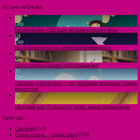
Останні публікації
06
Сер
Бібліорелакс «Затишні читання кольору літа»
04
Сер
Крок за кроком до цифрової впевненості
01
Сер
Щира подяка нашим добродійникам!
31
Лип
Серпень у бібліотеці — час яскравих вражень і нових
відкриттів!
30
Лип
Медовий код Поліського краю: імена переможців
Категорії
Євроквіз
(15)
Єдина країна — єдина сім’я
(574)