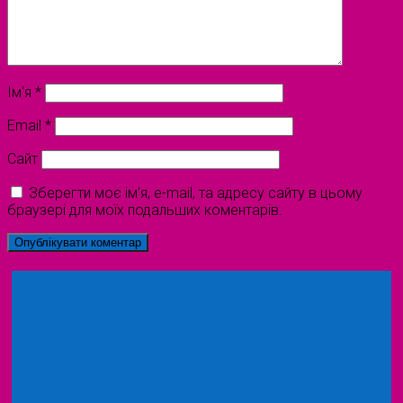
Ім'я
*
Email
*
Сайт
Зберегти моє ім'я, e-mail, та адресу сайту в цьому
браузері для моїх подальших коментарів.