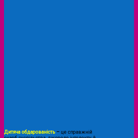
Дитяча обдарованість
–
це справжній
скарб суспільства, джерело інтелекту й