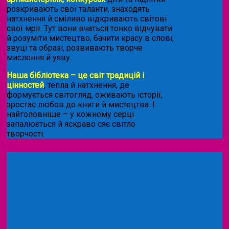
розкривають свої таланти, знаходять
натхнення й сміливо відкривають світові
свої мрії. Тут вони вчаться тонко відчувати
й розуміти мистецтво, бачити красу в слові,
звуці та образі, розвивають творче
мислення й уяву.
Наша бібліотека – це світ традицій і
цінностей
, тепла й натхнення, де
формується світогляд, оживають історії,
зростає любов до книги й мистецтва. І
найголовніше – у кожному серці
запалюється й яскраво сяє світло
творчості.