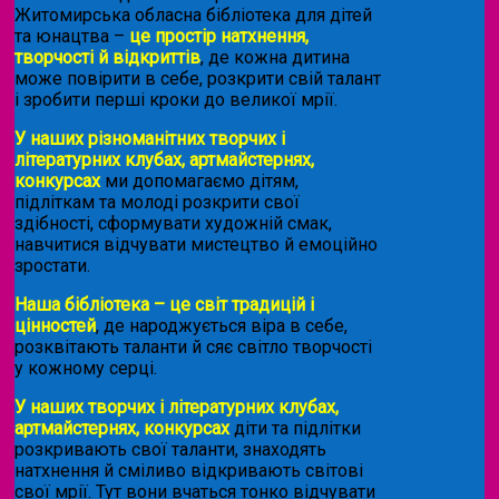
Житомирська обласна бібліотека для дітей
та юнацтва –
це простір натхнення,
творчості й відкриттів
, де кожна дитина
може повірити в себе, розкрити свій талант
і зробити перші кроки до великої мрії.
У наших різноманітних творчих і
літературних клубах, артмайстернях,
конкурсах
ми допомагаємо дітям,
підліткам та молоді розкрити свої
здібності, сформувати художній смак,
навчитися відчувати мистецтво й емоційно
зростати.
Наша бібліотека – це світ традицій і
цінностей
, де народжується віра в себе,
розквітають таланти й сяє світло творчості
у кожному серці.
У наших творчих і літературних клубах,
артмайстернях, конкурсах
діти та підлітки
розкривають свої таланти, знаходять
натхнення й сміливо відкривають світові
свої мрії. Тут вони вчаться тонко відчувати