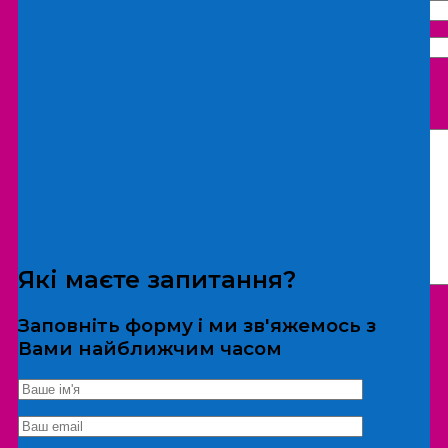
Що бажаєте замовити:
Екскурсія
Локація
Які маєте запитання?
Заповніть форму і ми зв'яжемось з
Вами найближчим часом
*Дані не передаються третім особам
Екскурсія/локація