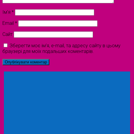
Ім'я
*
Email
*
Сайт
Зберегти моє ім'я, e-mail, та адресу сайту в цьому
браузері для моїх подальших коментарів.