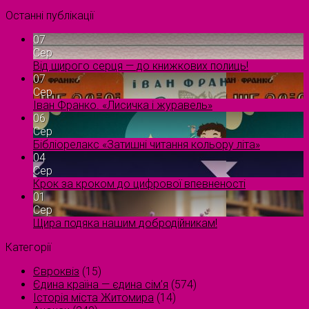
Останні публікації
07
Сер
Від щирого серця — до книжкових полиць!
07
Сер
Іван Франко. «Лисичка і журавель»
06
Сер
Бібліорелакс «Затишні читання кольору літа»
04
Сер
Крок за кроком до цифрової впевненості
01
Сер
Щира подяка нашим добродійникам!
Категорії
Євроквіз
(15)
Єдина країна — єдина сім’я
(574)
Історія міста Житомира
(14)