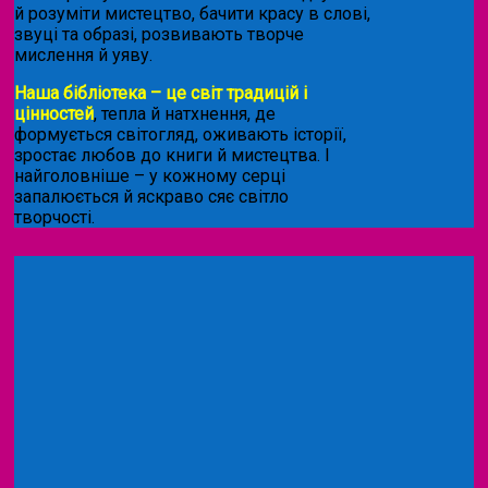
й розуміти мистецтво, бачити красу в слові,
звуці та образі, розвивають творче
мислення й уяву.
Наша бібліотека – це світ традицій і
цінностей
, тепла й натхнення, де
формується світогляд, оживають історії,
зростає любов до книги й мистецтва. І
найголовніше – у кожному серці
запалюється й яскраво сяє світло
творчості.