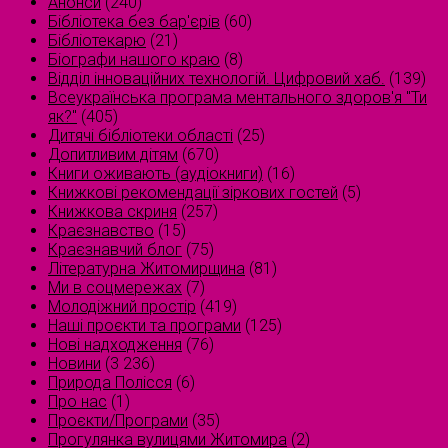
Анонси
(240)
Бібліотека без бар'єрів
(60)
Бібліотекарю
(21)
Біографи нашого краю
(8)
Відділ інноваційних технологій. Цифровий хаб.
(139)
Всеукраїнська програма ментального здоров'я "Ти
як?"
(405)
Дитячі бібліотеки області
(25)
Допитливим дітям
(670)
Книги оживають (аудіокниги)
(16)
Книжкові рекомендації зіркових гостей
(5)
Книжкова скриня
(257)
Краєзнавство
(15)
Краєзнавчий блог
(75)
Літературна Житомирщина
(81)
Ми в соцмережах
(7)
Молодіжний простір
(419)
Наші проєкти та програми
(125)
Нові надходження
(76)
Новини
(3 236)
Природа Полісся
(6)
Про нас
(1)
Проєкти/Програми
(35)
Прогулянка вулицями Житомира
(2)