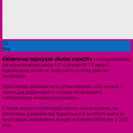
23
Вер
Бібліотечна пересувна «Валіза книжОК»
у спеціалізованій
загальноосвітній школі І-ІІІ ступенів № 12 імені С.
Ковальчука ніколи не залишається поза увагою
читайликів.
Бібліотекарі допомагають дітям обирати собі книжку з
валізи для додаткового читання та проводять
п’ятихвилинки «Книжка розумнику».
У валізі вересня були представлені книги-новинки, які
бібліотека отримала від Українського інституту книги за
програмою поповнення фондів публічних бібліотек у 2021
році.