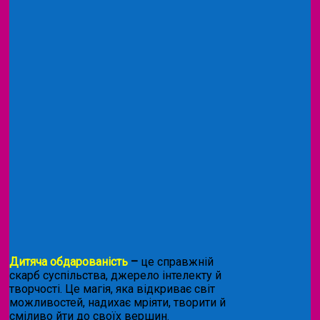
Дитяча обдарованість
–
це справжній
скарб суспільства, джерело інтелекту й
творчості. Це магія, яка відкриває світ
можливостей, надихає мріяти, творити й
сміливо йти до своїх вершин.