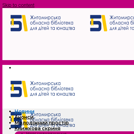
Skip to content
Новини
Анонси
Молодіжний простір
Книжкова скриня