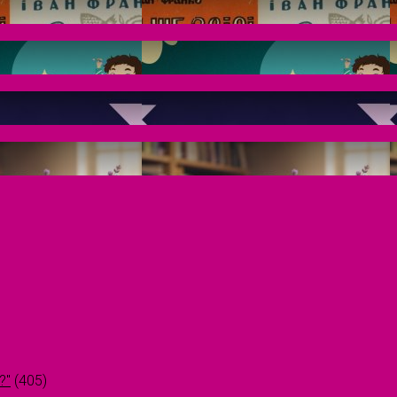
?"
(405)