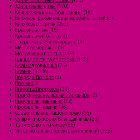
Дитячі бібліотеки області
(25)
Допитливим дітям
(670)
Книги оживають (аудіокниги)
(16)
Книжкові рекомендації зіркових гостей
(5)
Книжкова скриня
(257)
Краєзнавство
(15)
Краєзнавчий блог
(75)
Літературна Житомирщина
(81)
Ми в соцмережах
(7)
Молодіжний простір
(419)
Наші проєкти та програми
(125)
Нові надходження
(76)
Новини
(3 236)
Природа Полісся
(6)
Про нас
(1)
Проєкти/Програми
(35)
Прогулянка вулицями Житомира
(2)
Професійні навчання
(12)
Професійні новини
(96)
Славетні імена нашого краю
(35)
Сузірʼя книжкових благодійників
(26)
Твоя бібліотека читає
(55)
Читаємо онлайн (електронні книжки)
(156)