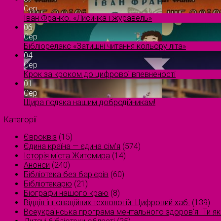
Сер
Іван Франко. «Лисичка і журавель»
06
Сер
Бібліорелакс «Затишні читання кольору літа»
04
Сер
Крок за кроком до цифрової впевненості
01
Сер
Щира подяка нашим добродійникам!
Категорії
Євроквіз
(15)
Єдина країна — єдина сім’я
(574)
Історія міста Житомира
(14)
Анонси
(240)
Бібліотека без бар'єрів
(60)
Бібліотекарю
(21)
Біографи нашого краю
(8)
Відділ інноваційних технологій. Цифровий хаб.
(139)
Всеукраїнська програма ментального здоров'я "Ти як