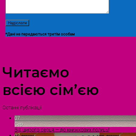
*Дані не передаються третім особам
ПРОСТІР ДОЗВІЛЛЯ ДІТЕЙ ТА ДОРОСЛИХ
Читаємо
всією сім’єю
Останні публікації
07
Сер
Від щирого серця — до книжкових полиць!
07