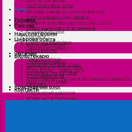
Нові надходження
Твоя бібліотека читає
Menu
Читаємо онлайн (електронні книжки)
Книги оживають (аудіокниги)
Головна
Книжкові рекомендації зіркових гостей
Про нас
Сузірʼя книжкових благодійників
Історія бібліотеки
Наші платформи
Контакти
Цифрова освіта
Структура бібліотеки
Безпечний інтернет
Офіційна інформація
Цифровий хаб
Читачам
Бібліотекарю
Пам’ятка читача
Професійні новини
Кожна дитина має право
Наші проєкти та програми
Єдина країна — єдина сім’я
Бібліотека без бар’єрів
Допитливим дітям
Всеукраїнська програма ментального здоров’я “
Проєкти/Програми
Євроквіз
Краєзнавчий блог
Контакти
Краєзнавчий календар
Історія міста Житомира
Біографи нашого краю
Природа Полісся
Літературна Житомирщина
Славетні імена нашого краю
Menu