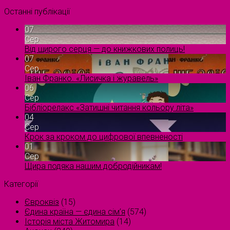
Останні публікації
07
Сер
Від щирого серця — до книжкових полиць!
07
Сер
Іван Франко. «Лисичка і журавель»
06
Сер
Бібліорелакс «Затишні читання кольору літа»
04
Сер
Крок за кроком до цифрової впевненості
01
Сер
Щира подяка нашим добродійникам!
Категорії
Євроквіз
(15)
Єдина країна — єдина сім’я
(574)
Історія міста Житомира
(14)