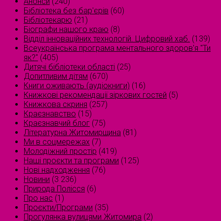
Анонси
(240)
Бібліотека без бар'єрів
(60)
Бібліотекарю
(21)
Біографи нашого краю
(8)
Відділ інноваційних технологій. Цифровий хаб.
(139)
Всеукраїнська програма ментального здоров'я "Ти
як?"
(405)
Дитячі бібліотеки області
(25)
Допитливим дітям
(670)
Книги оживають (аудіокниги)
(16)
Книжкові рекомендації зіркових гостей
(5)
Книжкова скриня
(257)
Краєзнавство
(15)
Краєзнавчий блог
(75)
Літературна Житомирщина
(81)
Ми в соцмережах
(7)
Молодіжний простір
(419)
Наші проєкти та програми
(125)
Нові надходження
(76)
Новини
(3 236)
Природа Полісся
(6)
Про нас
(1)
Проєкти/Програми
(35)
Прогулянка вулицями Житомира
(2)