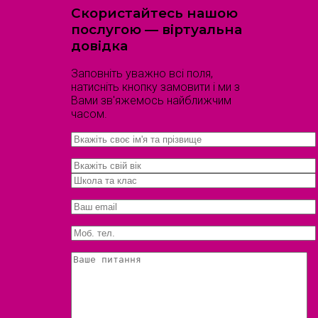
Скористайтесь нашою
послугою — віртуальна
довідка
Заповніть уважно всі поля,
натисніть кнопку замовити і ми з
Вами зв'яжемось найближчим
часом.