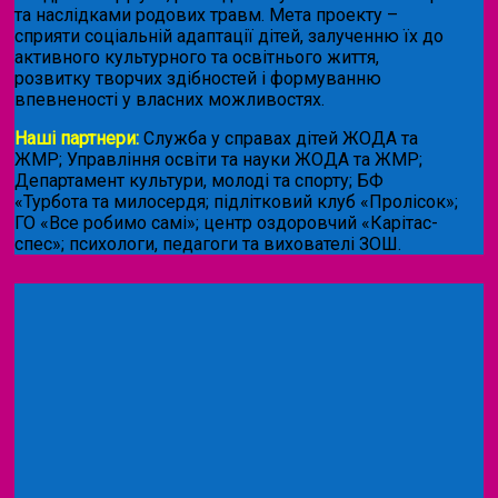
та наслідками родових травм. Мета проекту –
сприяти соціальній адаптації дітей, залученню їх до
активного культурного та освітнього життя,
розвитку творчих здібностей і формуванню
впевненості у власних можливостях.
Наші партнери:
Служба у справах дітей ЖОДА та
ЖМР; Управління освіти та науки ЖОДА та ЖМР;
Департамент культури, молоді та спорту; БФ
«Турбота та милосердя; підлітковий клуб «Пролісок»;
ГО «Все робимо самі»; центр оздоровчий «Карітас-
спес»;
психологи, педагоги та вихователі ЗОШ.