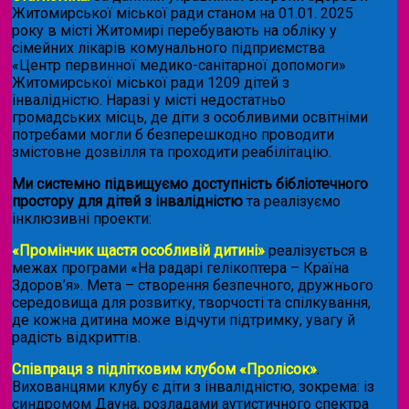
Житомирської міської ради станом на 01.01. 2025
року в місті Житомирі перебувають на обліку у
сімейних лікарів комунального підприємства
«Центр первинної медико-санітарної допомоги»
Житомирської міської ради 1209 дітей з
інвалідністю. Наразі у місті недостатньо
громадських місць, де діти з особливими освітніми
потребами могли б безперешкодно проводити
змістовне дозвілля та проходити реабілітацію.
Ми системно підвищуємо доступність бібліотечного
простору для дітей з інвалідністю
та реалізуємо
інклюзивні проекти:
«Промінчик щастя особливій дитині»
реалізується в
межах програми «На радарі гелікоптера – Країна
Здоров’я». Мета – створення безпечного, дружнього
середовища для розвитку, творчості та спілкування,
де кожна дитина може відчути підтримку, увагу й
радість відкриттів.
Співпраця з підлітковим клубом «Пролісок»
.
Вихованцями клубу є діти з інвалідністю, зокрема: із
синдромом Дауна, розладами аутистичного спектра