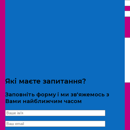
Що бажаєте замовити:
Екскурсія
Локація
Які маєте запитання?
Заповніть форму і ми зв'яжемось з
Вами найближчим часом
*Дані не передаються третім особам
Екскурсія/локація