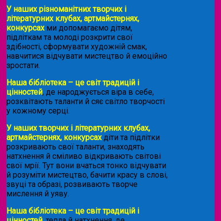
У наших різноманітних творчих і
літературних клубах, артмайстернях,
конкурсах
ми допомагаємо дітям,
підліткам та молоді розкрити свої
здібності, сформувати художній смак,
навчитися відчувати мистецтво й емоційно
зростати.
Наша бібліотека – це світ традицій і
цінностей
, де народжується віра в себе,
розквітають таланти й сяє світло творчості
у кожному серці.
У наших творчих і літературних клубах,
артмайстернях, конкурсах
діти та підлітки
розкривають свої таланти, знаходять
натхнення й сміливо відкривають світові
свої мрії. Тут вони вчаться тонко відчувати
й розуміти мистецтво, бачити красу в слові,
звуці та образі, розвивають творче
мислення й уяву.
Наша бібліотека – це світ традицій і
цінностей
, тепла й натхнення, де