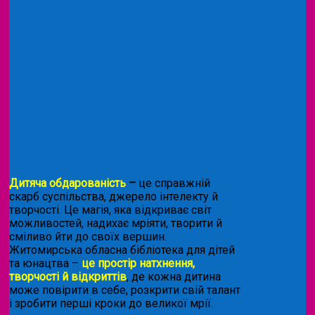
Дитяча обдарованість
–
це справжній
скарб суспільства, джерело інтелекту й
творчості. Це магія, яка відкриває світ
можливостей, надихає мріяти, творити й
сміливо йти до своїх вершин.
Житомирська обласна бібліотека для дітей
та юнацтва –
це простір натхнення,
творчості й відкриттів
, де кожна дитина
може повірити в себе, розкрити свій талант
і зробити перші кроки до великої мрії.