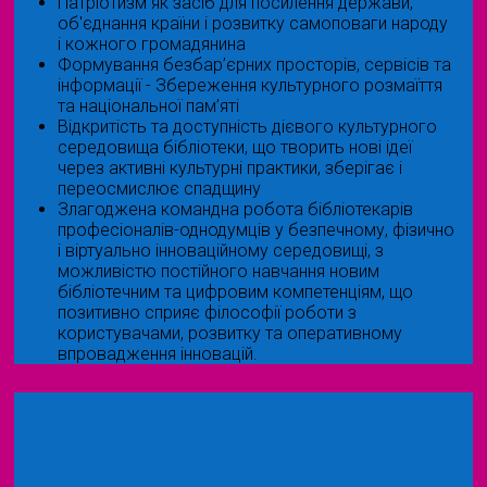
Патріотизм як засіб для посилення держави,
об'єднання країни і розвитку самоповаги народу
і кожного громадянина
Формування безбар’єрних просторів, сервісів та
інформації - Збереження культурного розмаїття
та національної пам’яті
Відкритість та доступність дієвого культурного
середовища бібліотеки, що творить нові ідеї
через активні культурні практики, зберігає і
переосмислює спадщину
Злагоджена командна робота бібліотекарів
професіоналів-однодумців у безпечному, фізично
і віртуально інноваційному середовищі, з
можливістю постійного навчання новим
бібліотечним та цифровим компетенціям, що
позитивно сприяє філософії роботи з
користувачами, розвитку та оперативному
впровадження інновацій.