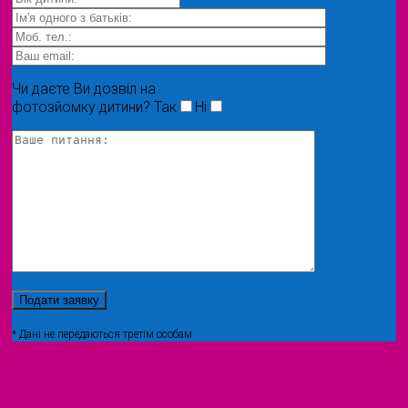
Чи даєте Ви дозвіл на
фотозйомку дитини?
Так
Ні
* Дані не передаються третім особам