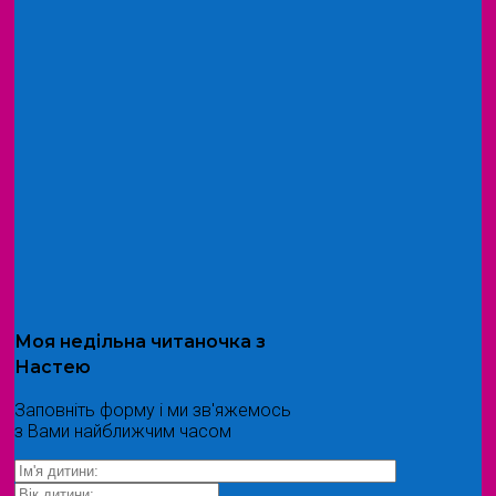
Моя
недільна читаночка
з
Настею
Заповніть форму і ми зв'яжемось
з Вами найближчим часом