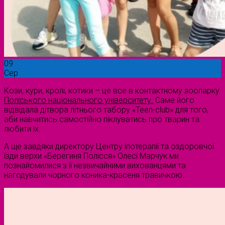
09
Сер
Кози, кури, кролі, котики – це все в контактному зоопарку
Поліського національного університету.
Саме його
відвідала дітвора літнього табору «Teen-club» для того,
аби навчитись самостійно піклуватись про тварин та
любити їх.
А ще завдяки директору Центру іпотерапії та оздоровчої
їзди верхи «Берегиня Полісся» Олесі Марчук ми
познайомилися з її незвичайними вихованцями та
нагодували чорного коника-красеня травичкою.