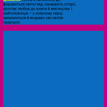
формується світогляд, оживають історії,
зростає любов до книги й мистецтва. І
найголовніше – у кожному серці
запалюється й яскраво сяє світло
творчості.