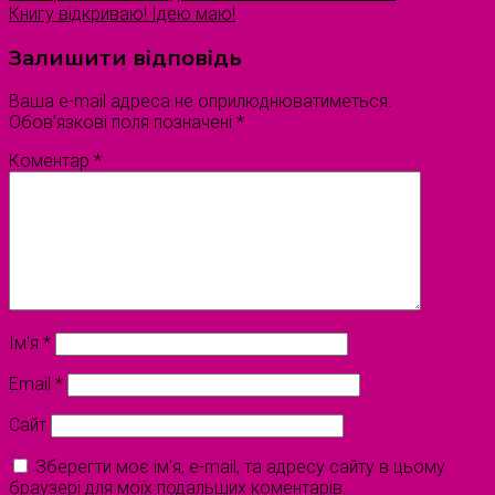
Книгу відкриваю! Ідею маю!
Залишити відповідь
Ваша e-mail адреса не оприлюднюватиметься.
Обов’язкові поля позначені
*
Коментар
*
Ім'я
*
Email
*
Сайт
Зберегти моє ім'я, e-mail, та адресу сайту в цьому
браузері для моїх подальших коментарів.