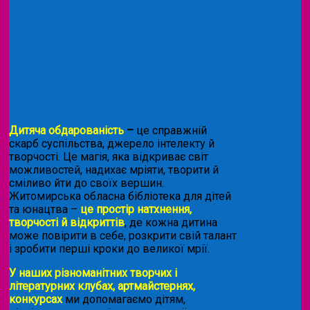
Дитяча обдарованість
–
це справжній
скарб суспільства, джерело інтелекту й
творчості. Це магія, яка відкриває світ
можливостей, надихає мріяти, творити й
сміливо йти до своїх вершин.
Житомирська обласна бібліотека для дітей
та юнацтва –
це простір натхнення,
творчості й відкриттів
, де кожна дитина
може повірити в себе, розкрити свій талант
і зробити перші кроки до великої мрії.
У наших різноманітних творчих і
літературних клубах, артмайстернях,
конкурсах
ми допомагаємо дітям,