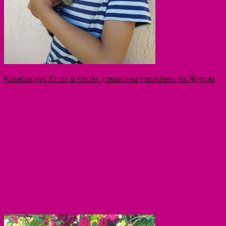
Комісарчук Єгор зі своїм домашнім улюбленцем Жуком