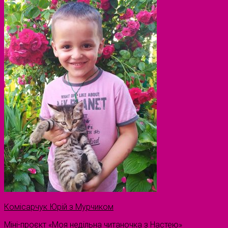
Комісарчук Юрій з Мурчиком
Міні-проєкт «Моя недільна читаночка з Настею»