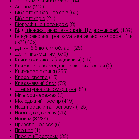
Історія міста Житомира
(14)
Анонси
(240)
Бібліотека без бар'єрів
(60)
Бібліотекарю
(21)
Біографи нашого краю
(8)
Відділ інноваційних технологій. Цифровий хаб.
(139)
Всеукраїнська програма ментального здоров'я "Ти
як?"
(405)
Дитячі бібліотеки області
(25)
Допитливим дітям
(670)
Книги оживають (аудіокниги)
(15)
Книжкові рекомендації зіркових гостей
(5)
Книжкова скриня
(255)
Краєзнавство
(15)
Краєзнавчий блог
(75)
Літературна Житомирщина
(81)
Ми в соцмережах
(7)
Молодіжний простір
(419)
Наші проєкти та програми
(125)
Нові надходження
(75)
Новини
(3 234)
Природа Полісся
(6)
Про нас
(1)
Проєкти/Програми
(35)