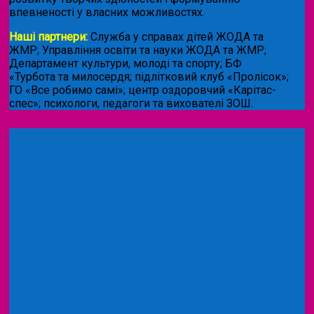
впевненості у власних можливостях.
Наші партнери:
Служба у справах дітей ЖОДА та
ЖМР; Управління освіти та науки ЖОДА та ЖМР;
Департамент культури, молоді та спорту; БФ
«Турбота та милосердя; підлітковий клуб «Пролісок»;
ГО «Все робимо самі»; центр оздоровчий «Карітас-
спес»;
психологи, педагоги та вихователі ЗОШ.