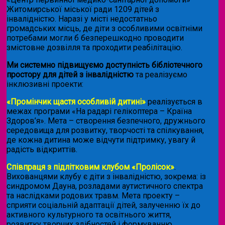
Житомирської міської ради 1209 дітей з
інвалідністю. Наразі у місті недостатньо
громадських місць, де діти з особливими освітніми
потребами могли б безперешкодно проводити
змістовне дозвілля та проходити реабілітацію.
Ми системно підвищуємо доступність бібліотечного
простору для дітей з інвалідністю
та реалізуємо
інклюзивні проекти:
«Промінчик щастя особливій дитині»
реалізується в
межах програми «На радарі гелікоптера – Країна
Здоров’я». Мета – створення безпечного, дружнього
середовища для розвитку, творчості та спілкування,
де кожна дитина може відчути підтримку, увагу й
радість відкриттів.
Співпраця з підлітковим клубом «Пролісок»
.
Вихованцями клубу є діти з інвалідністю, зокрема: із
синдромом Дауна, розладами аутистичного спектра
та наслідками родових травм. Мета проекту –
сприяти соціальній адаптації дітей, залученню їх до
активного культурного та освітнього життя,
розвитку творчих здібностей і формуванню