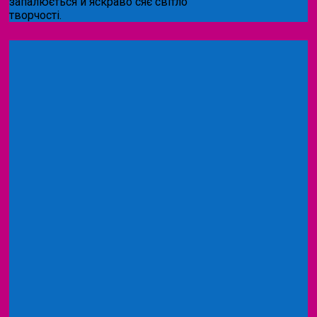
запалюється й яскраво сяє світло
творчості.