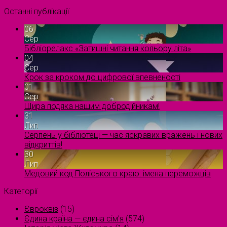
Останні публікації
06
Сер
Бібліорелакс «Затишні читання кольору літа»
04
Сер
Крок за кроком до цифрової впевненості
01
Сер
Щира подяка нашим добродійникам!
31
Лип
Серпень у бібліотеці — час яскравих вражень і нових
відкриттів!
30
Лип
Медовий код Поліського краю: імена переможців
Категорії
Євроквіз
(15)
Єдина країна — єдина сім’я
(574)