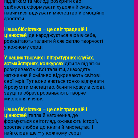
підліткам та молоді розкрити свої
здібності, сформувати художній смак,
навчитися відчувати мистецтво й емоційно
зростати.
Наша бібліотека – це світ традицій і
цінностей
, де народжується віра в себе,
розквітають таланти й сяє світло творчості
у кожному серці.
У наших творчих і літературних клубах,
артмайстернях, конкурсах
діти та підлітки
розкривають свої таланти, знаходять
натхнення й сміливо відкривають світові
свої мрії. Тут вони вчаться тонко відчувати
й розуміти мистецтво, бачити красу в слові,
звуці та образі, розвивають творче
мислення й уяву.
Наша бібліотека – це світ традицій і
цінностей
, тепла й натхнення, де
формується світогляд, оживають історії,
зростає любов до книги й мистецтва. І
найголовніше – у кожному серці