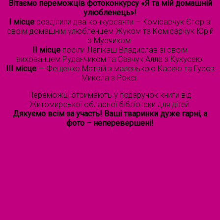
Вітаємо переможців фотоконкурсу «Я та мій домашній
улюбленець»!
І місце
розділили два конкурсанти – Комісарчук Єгор зі
своїм домашнім улюбленцем Жуком та Комісарчук Юрій
з Мурчиком.
II місце
посіли
Лепікаш
Владислав зі своїм
вихованцем
Руданчиком
та Савчук Алла з
Кукусею
.
III місце
—
Фещенко Матвій з маленькою
Касею
та Гусєв
Микола з Роксі.
Переможці отримають у подарунок книги від
Житомирської обласної бібліотеки для дітей.
Дякуємо всім за участь! Ваші тваринки дуже гарні, а
фото – неперевершені!