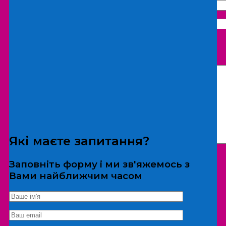
Що бажаєте замовити:
Екскурсія
Локація
Які маєте запитання?
Заповніть форму і ми зв'яжемось з
Вами найближчим часом
*Дані не передаються третім особам
Екскурсія/локація