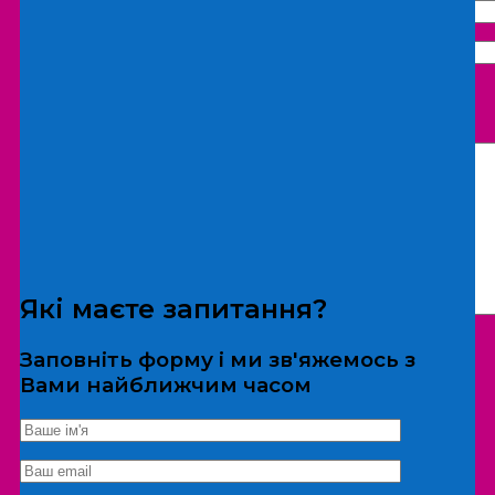
Що бажаєте замовити:
Екскурсія
Локація
Які маєте запитання?
Заповніть форму і ми зв'яжемось з
Вами найближчим часом
*Дані не передаються третім особам
Екскурсія/локація