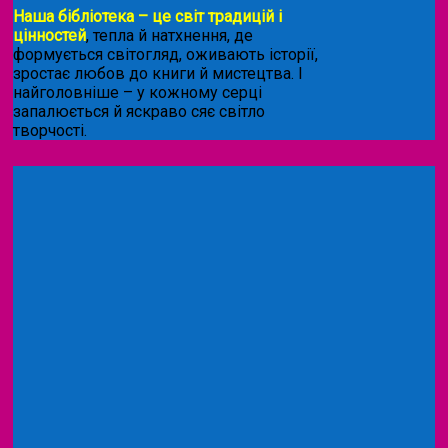
Наша бібліотека – це світ традицій і
цінностей
, тепла й натхнення, де
формується світогляд, оживають історії,
зростає любов до книги й мистецтва. І
найголовніше – у кожному серці
запалюється й яскраво сяє світло
творчості.