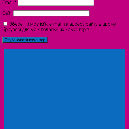
Email
*
Сайт
Зберегти моє ім'я, e-mail, та адресу сайту в цьому
браузері для моїх подальших коментарів.