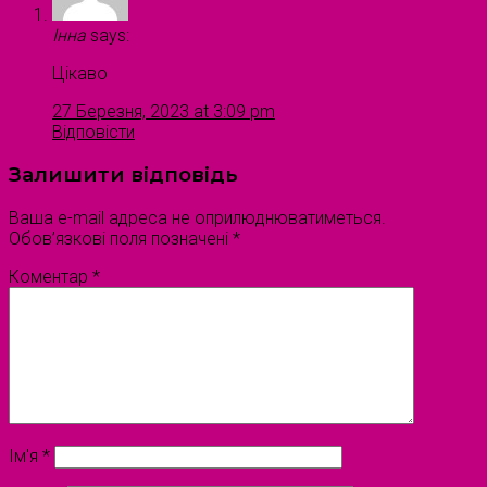
Інна
says:
Цікаво
27 Березня, 2023 at 3:09 pm
Відповісти
Залишити відповідь
Ваша e-mail адреса не оприлюднюватиметься.
Обов’язкові поля позначені
*
Коментар
*
Ім'я
*