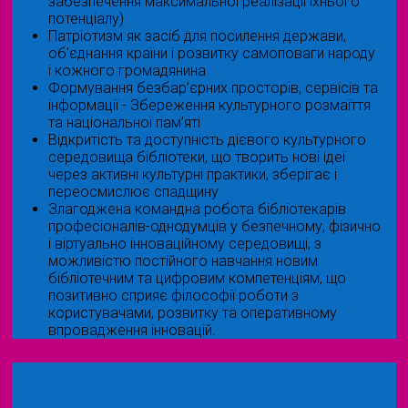
забезпечення максимальної реалізації їхнього
потенціалу)
Патріотизм як засіб для посилення держави,
об'єднання країни і розвитку самоповаги народу
і кожного громадянина
Формування безбар’єрних просторів, сервісів та
інформації - Збереження культурного розмаїття
та національної пам’яті
Відкритість та доступність дієвого культурного
середовища бібліотеки, що творить нові ідеї
через активні культурні практики, зберігає і
переосмислює спадщину
Злагоджена командна робота бібліотекарів
професіоналів-однодумців у безпечному, фізично
і віртуально інноваційному середовищі, з
можливістю постійного навчання новим
бібліотечним та цифровим компетенціям, що
позитивно сприяє філософії роботи з
користувачами, розвитку та оперативному
впровадження інновацій.