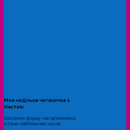
Моя
недільна читаночка
з
Настею
Заповніть форму і ми зв'яжемось
з Вами найближчим часом