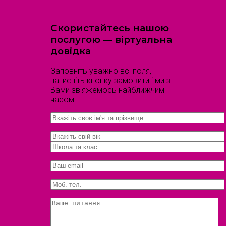
Скористайтесь нашою
послугою — віртуальна
довідка
Заповніть уважно всі поля,
натисніть кнопку замовити і ми з
Вами зв'яжемось найближчим
часом.