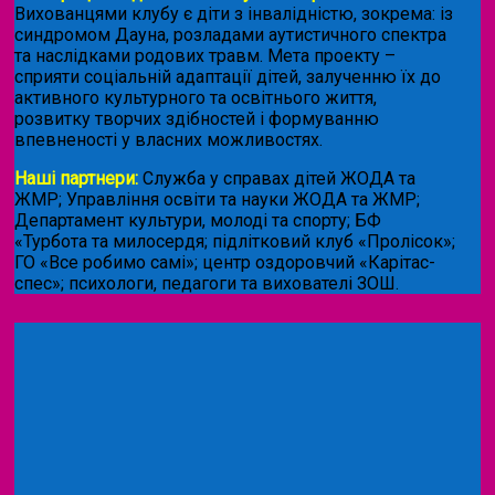
Вихованцями клубу є діти з інвалідністю, зокрема: із
синдромом Дауна, розладами аутистичного спектра
та наслідками родових травм. Мета проекту –
сприяти соціальній адаптації дітей, залученню їх до
активного культурного та освітнього життя,
розвитку творчих здібностей і формуванню
впевненості у власних можливостях.
Наші партнери:
Служба у справах дітей ЖОДА та
ЖМР; Управління освіти та науки ЖОДА та ЖМР;
Департамент культури, молоді та спорту; БФ
«Турбота та милосердя; підлітковий клуб «Пролісок»;
ГО «Все робимо самі»; центр оздоровчий «Карітас-
спес»;
психологи, педагоги та вихователі ЗОШ.