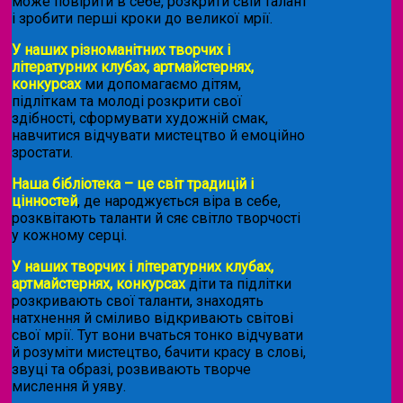
може повірити в себе, розкрити свій талант
і зробити перші кроки до великої мрії.
У наших різноманітних творчих і
літературних клубах, артмайстернях,
конкурсах
ми допомагаємо дітям,
підліткам та молоді розкрити свої
здібності, сформувати художній смак,
навчитися відчувати мистецтво й емоційно
зростати.
Наша бібліотека – це світ традицій і
цінностей
, де народжується віра в себе,
розквітають таланти й сяє світло творчості
у кожному серці.
У наших творчих і літературних клубах,
артмайстернях, конкурсах
діти та підлітки
розкривають свої таланти, знаходять
натхнення й сміливо відкривають світові
свої мрії. Тут вони вчаться тонко відчувати
й розуміти мистецтво, бачити красу в слові,
звуці та образі, розвивають творче
мислення й уяву.