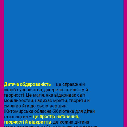
Дитяча обдарованість
–
це справжній
скарб суспільства, джерело інтелекту й
творчості. Це магія, яка відкриває світ
можливостей, надихає мріяти, творити й
сміливо йти до своїх вершин.
Житомирська обласна бібліотека для дітей
та юнацтва –
це простір натхнення,
творчості й відкриттів
, де кожна дитина