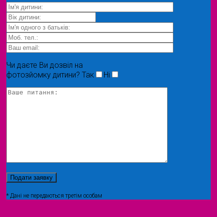
Чи даєте Ви дозвіл на
фотозйомку дитини?
Так
Ні
* Дані не передаються третім особам