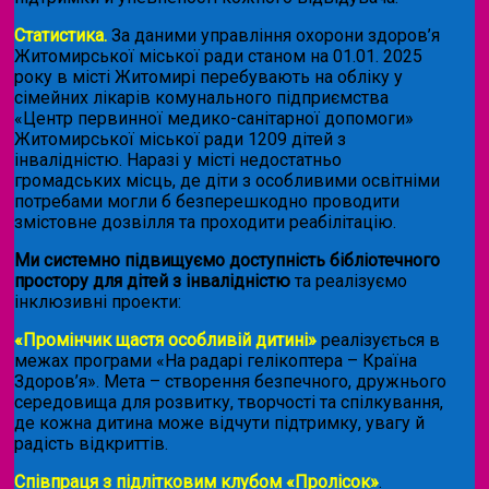
Статистика.
За даними управління охорони здоров’я
Житомирської міської ради станом на 01.01. 2025
року в місті Житомирі перебувають на обліку у
сімейних лікарів комунального підприємства
«Центр первинної медико-санітарної допомоги»
Житомирської міської ради 1209 дітей з
інвалідністю. Наразі у місті недостатньо
громадських місць, де діти з особливими освітніми
потребами могли б безперешкодно проводити
змістовне дозвілля та проходити реабілітацію.
Ми системно підвищуємо доступність бібліотечного
простору для дітей з інвалідністю
та реалізуємо
інклюзивні проекти:
«Промінчик щастя особливій дитині»
реалізується в
межах програми «На радарі гелікоптера – Країна
Здоров’я». Мета – створення безпечного, дружнього
середовища для розвитку, творчості та спілкування,
де кожна дитина може відчути підтримку, увагу й
радість відкриттів.
Співпраця з підлітковим клубом «Пролісок»
.