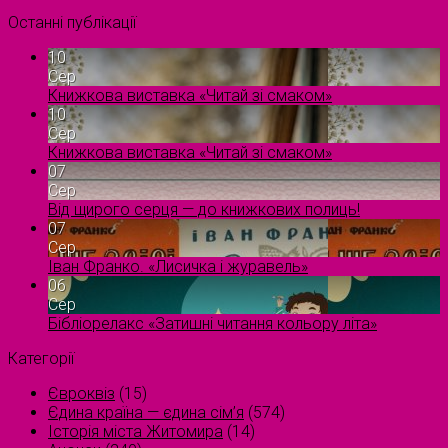
Останні публікації
10
Сер
Книжкова виставка «Читай зі смаком»
10
Сер
Книжкова виставка «Читай зі смаком»
07
Сер
Від щирого серця — до книжкових полиць!
07
Сер
Іван Франко. «Лисичка і журавель»
06
Сер
Бібліорелакс «Затишні читання кольору літа»
Категорії
Євроквіз
(15)
Єдина країна — єдина сім’я
(574)
Історія міста Житомира
(14)