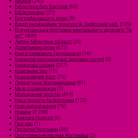
Анонси
(240)
Бібліотека без бар'єрів
(60)
Бібліотекарю
(21)
Біографи нашого краю
(8)
Відділ інноваційних технологій. Цифровий хаб.
(139)
Всеукраїнська програма ментального здоров'я "Ти
як?"
(405)
Дитячі бібліотеки області
(25)
Допитливим дітям
(672)
Книги оживають (аудіокниги)
(16)
Книжкові рекомендації зіркових гостей
(5)
Книжкова скриня
(257)
Краєзнавство
(15)
Краєзнавчий блог
(75)
Літературна Житомирщина
(81)
Ми в соцмережах
(7)
Молодіжний простір
(419)
Наші проєкти та програми
(125)
Нові надходження
(76)
Новини
(3 238)
Природа Полісся
(6)
Про нас
(1)
Проєкти/Програми
(35)
Прогулянка вулицями Житомира
(2)