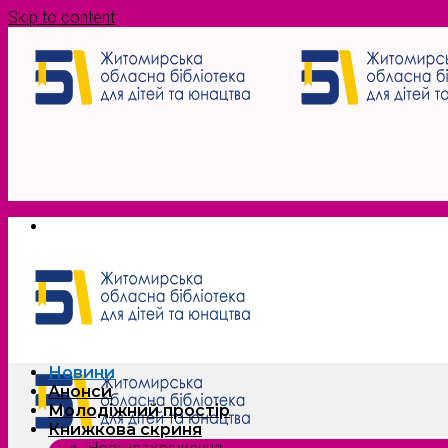
Skip to content
Новини
Анонси
Молодіжний простір
Книжкова скриня