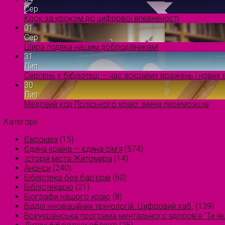
Сер
Крок за кроком до цифрової впевненості
01
Сер
Щира подяка нашим добродійникам!
31
Лип
Серпень у бібліотеці — час яскравих вражень і нових в
30
Лип
Медовий код Поліського краю: імена переможців
Категорії
Євроквіз
(15)
Єдина країна — єдина сім’я
(574)
Історія міста Житомира
(14)
Анонси
(240)
Бібліотека без бар'єрів
(60)
Бібліотекарю
(21)
Біографи нашого краю
(8)
Відділ інноваційних технологій. Цифровий хаб.
(139)
Всеукраїнська програма ментального здоров'я "Ти як