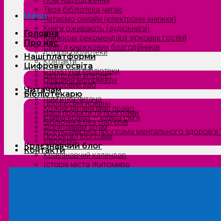
Нові надходження
Твоя бібліотека читає
Menu
Читаємо онлайн (електронні книжки)
Книги оживають (аудіокниги)
Головна
Книжкові рекомендації зіркових гостей
Про нас
Сузірʼя книжкових благодійників
Історія бібліотеки
Наші платформи
Контакти
Цифрова освіта
Структура бібліотеки
Безпечний інтернет
Офіційна інформація
Цифровий хаб
Читачам
Бібліотекарю
Пам’ятка читача
Професійні новини
Кожна дитина має право
Наші проєкти та програми
Єдина країна — єдина сім’я
Бібліотека без бар’єрів
Допитливим дітям
Всеукраїнська програма ментального здоров’я “
Проєкти/Програми
Євроквіз
Краєзнавчий блог
Контакти
Краєзнавчий календар
Історія міста Житомира
Біографи нашого краю
Природа Полісся
Літературна Житомирщина
Славетні імена нашого краю
Menu