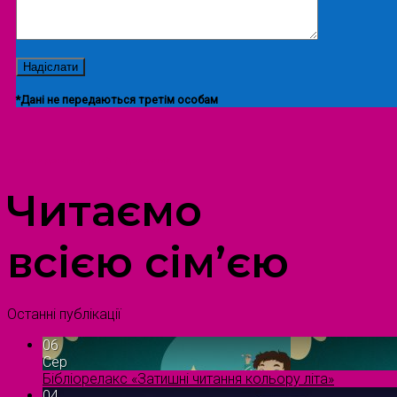
*Дані не передаються третім особам
ПРОСТІР ДОЗВІЛЛЯ ДІТЕЙ ТА ДОРОСЛИХ
Читаємо
всією сім’єю
Останні публікації
06
Сер
Бібліорелакс «Затишні читання кольору літа»
04