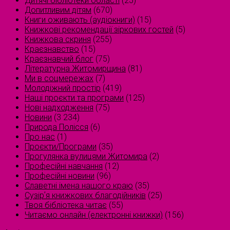
Дитячі бібліотеки області
(25)
Допитливим дітям
(670)
Книги оживають (аудіокниги)
(15)
Книжкові рекомендації зіркових гостей
(5)
Книжкова скриня
(255)
Краєзнавство
(15)
Краєзнавчий блог
(75)
Літературна Житомирщина
(81)
Ми в соцмережах
(7)
Молодіжний простір
(419)
Наші проєкти та програми
(125)
Нові надходження
(75)
Новини
(3 234)
Природа Полісся
(6)
Про нас
(1)
Проєкти/Програми
(35)
Прогулянка вулицями Житомира
(2)
Професійні навчання
(12)
Професійні новини
(96)
Славетні імена нашого краю
(35)
Сузірʼя книжкових благодійників
(25)
Твоя бібліотека читає
(55)
Читаємо онлайн (електронні книжки)
(156)