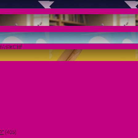
ідкриттів!
?"
(405)