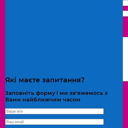
Що бажаєте замовити:
Екскурсія
Локація
Які маєте запитання?
Заповніть форму і ми зв'яжемось з
Вами найближчим часом
*Дані не передаються третім особам
Екскурсія/локація