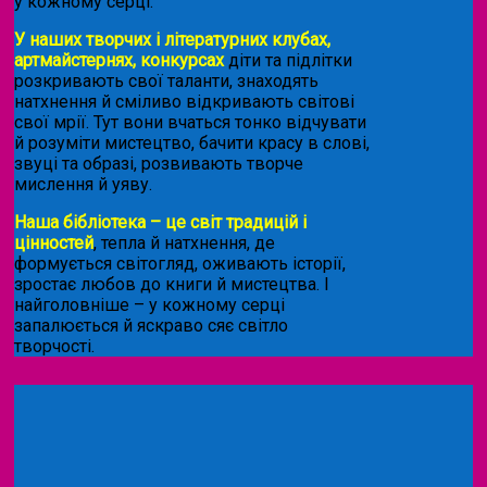
у кожному серці.
У наших творчих і літературних клубах,
артмайстернях, конкурсах
діти та підлітки
розкривають свої таланти, знаходять
натхнення й сміливо відкривають світові
свої мрії. Тут вони вчаться тонко відчувати
й розуміти мистецтво, бачити красу в слові,
звуці та образі, розвивають творче
мислення й уяву.
Наша бібліотека – це світ традицій і
цінностей
, тепла й натхнення, де
формується світогляд, оживають історії,
зростає любов до книги й мистецтва. І
найголовніше – у кожному серці
запалюється й яскраво сяє світло
творчості.