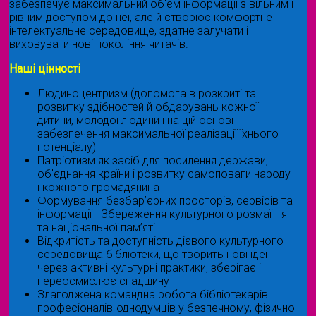
забезпечує максимальний об'єм інформації з вільним і
рівним доступом до неї, але й створює комфортне
інтелектуальне середовище, здатне залучати і
виховувати нові покоління читачів.
Наші цінності
Людиноцентризм (допомога в розкриті та
розвитку здібностей й обдарувань кожної
дитини, молодої людини і на цій основі
забезпечення максимальної реалізації їхнього
потенціалу)
Патріотизм як засіб для посилення держави,
об'єднання країни і розвитку самоповаги народу
і кожного громадянина
Формування безбар’єрних просторів, сервісів та
інформації - Збереження культурного розмаїття
та національної пам’яті
Відкритість та доступність дієвого культурного
середовища бібліотеки, що творить нові ідеї
через активні культурні практики, зберігає і
переосмислює спадщину
Злагоджена командна робота бібліотекарів
професіоналів-однодумців у безпечному, фізично