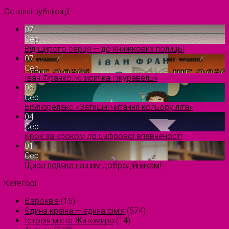
Останні публікації
07
Сер
Від щирого серця — до книжкових полиць!
07
Сер
Іван Франко. «Лисичка і журавель»
06
Сер
Бібліорелакс «Затишні читання кольору літа»
04
Сер
Крок за кроком до цифрової впевненості
01
Сер
Щира подяка нашим добродійникам!
Категорії
Євроквіз
(15)
Єдина країна — єдина сім’я
(574)
Історія міста Житомира
(14)