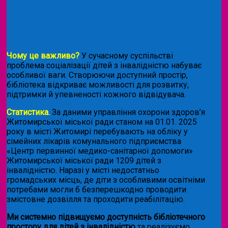
Чому це важливо?
У сучасному суспільстві
проблема соціалізації дітей з інвалідністю набуває
особливої ваги. Створюючи доступний простір,
бібліотека відкриває можливості для розвитку,
підтримки й упевненості кожного відвідувача.
Статистика.
За даними управління охорони здоров’я
Житомирської міської ради станом на 01.01. 2025
року в місті Житомирі перебувають на обліку у
сімейних лікарів комунального підприємства
«Центр первинної медико-санітарної допомоги»
Житомирської міської ради 1209 дітей з
інвалідністю. Наразі у місті недостатньо
громадських місць, де діти з особливими освітніми
потребами могли б безперешкодно проводити
змістовне дозвілля та проходити реабілітацію.
Ми системно підвищуємо доступність бібліотечного
простору для дітей з інвалідністю
та реалізуємо