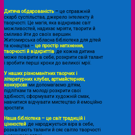
Дитяча обдарованість
–
це справжній
скарб суспільства, джерело інтелекту й
творчості. Це магія, яка відкриває світ
можливостей, надихає мріяти, творити й
сміливо йти до своїх вершин.
Житомирська обласна бібліотека для дітей
та юнацтва –
це простір натхнення,
творчості й відкриттів
, де кожна дитина
може повірити в себе, розкрити свій талант
і зробити перші кроки до великої мрії.
У наших різноманітних творчих і
літературних клубах, артмайстернях,
конкурсах
ми допомагаємо дітям,
підліткам та молоді розкрити свої
здібності, сформувати художній смак,
навчитися відчувати мистецтво й емоційно
зростати.
Наша бібліотека – це світ традицій і
цінностей
, де народжується віра в себе,
розквітають таланти й сяє світло творчості