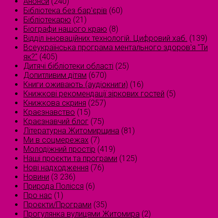
Анонси
(240)
Бібліотека без бар'єрів
(60)
Бібліотекарю
(21)
Біографи нашого краю
(8)
Відділ інноваційних технологій. Цифровий хаб.
(139)
Всеукраїнська програма ментального здоров'я "Ти
як?"
(405)
Дитячі бібліотеки області
(25)
Допитливим дітям
(670)
Книги оживають (аудіокниги)
(16)
Книжкові рекомендації зіркових гостей
(5)
Книжкова скриня
(257)
Краєзнавство
(15)
Краєзнавчий блог
(75)
Літературна Житомирщина
(81)
Ми в соцмережах
(7)
Молодіжний простір
(419)
Наші проєкти та програми
(125)
Нові надходження
(76)
Новини
(3 236)
Природа Полісся
(6)
Про нас
(1)
Проєкти/Програми
(35)
Прогулянка вулицями Житомира
(2)