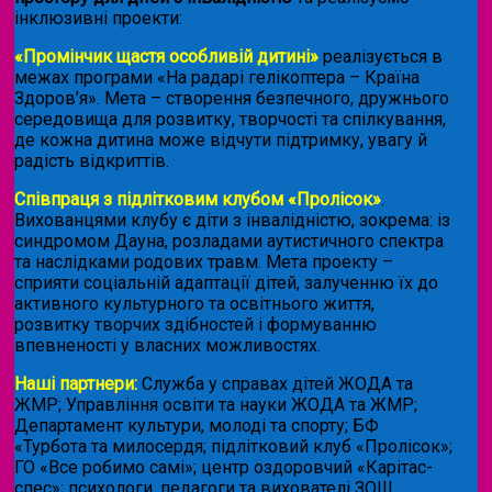
інклюзивні проекти:
«Промінчик щастя особливій дитині»
реалізується в
межах програми «На радарі гелікоптера – Країна
Здоров’я». Мета – створення безпечного, дружнього
середовища для розвитку, творчості та спілкування,
де кожна дитина може відчути підтримку, увагу й
радість відкриттів.
Співпраця з підлітковим клубом «Пролісок»
.
Вихованцями клубу є діти з інвалідністю, зокрема: із
синдромом Дауна, розладами аутистичного спектра
та наслідками родових травм. Мета проекту –
сприяти соціальній адаптації дітей, залученню їх до
активного культурного та освітнього життя,
розвитку творчих здібностей і формуванню
впевненості у власних можливостях.
Наші партнери:
Служба у справах дітей ЖОДА та
ЖМР; Управління освіти та науки ЖОДА та ЖМР;
Департамент культури, молоді та спорту; БФ
«Турбота та милосердя; підлітковий клуб «Пролісок»;
ГО «Все робимо самі»; центр оздоровчий «Карітас-
спес»;
психологи, педагоги та вихователі ЗОШ.