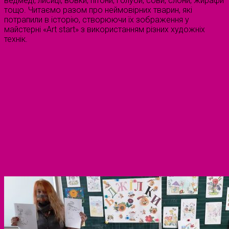
ведмеді, лисиці, вовки, пітони, голуби, сови, слони, жирафи
тощо. Читаємо разом про неймовірних тварин, які
потрапили в історію, створюючи їх зображення у
майстерні «Art start» з використанням різних художніх
технік.