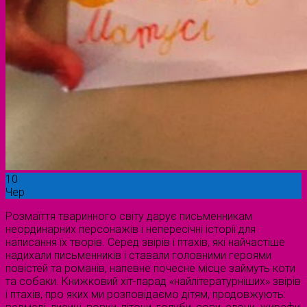
10
Чер
Розмаїття тваринного світу дарує письменникам
неординарних персонажів і непересічні історії для
написання їх творів. Серед звірів і птахів, які найчастіше
надихали письменників і ставали головними героями
повістей та романів, напевне почесне місце займуть коти
та собаки. Книжковий хіт-парад «найлітературніших» звірів
і птахів, про яких ми розповідаємо дітям, продовжують: