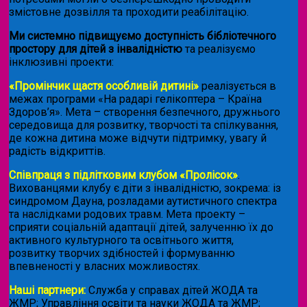
змістовне дозвілля та проходити реабілітацію.
Ми системно підвищуємо доступність бібліотечного
простору для дітей з інвалідністю
та реалізуємо
інклюзивні проекти:
«Промінчик щастя особливій дитині»
реалізується в
межах програми «На радарі гелікоптера – Країна
Здоров’я». Мета – створення безпечного, дружнього
середовища для розвитку, творчості та спілкування,
де кожна дитина може відчути підтримку, увагу й
радість відкриттів.
Співпраця з підлітковим клубом «Пролісок»
.
Вихованцями клубу є діти з інвалідністю, зокрема: із
синдромом Дауна, розладами аутистичного спектра
та наслідками родових травм. Мета проекту –
сприяти соціальній адаптації дітей, залученню їх до
активного культурного та освітнього життя,
розвитку творчих здібностей і формуванню
впевненості у власних можливостях.
Наші партнери:
Служба у справах дітей ЖОДА та
ЖМР; Управління освіти та науки ЖОДА та ЖМР;