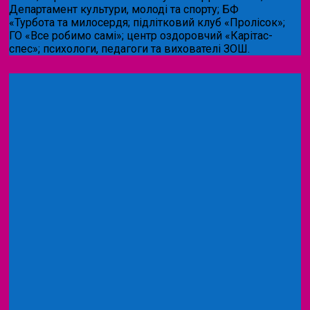
Департамент культури, молоді та спорту; БФ
«Турбота та милосердя; підлітковий клуб «Пролісок»;
ГО «Все робимо самі»; центр оздоровчий «Карітас-
спес»;
психологи, педагоги та вихователі ЗОШ.