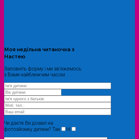
Моя
недільна читаночка
з
Настею
Заповніть форму і ми зв'яжемось
з Вами найближчим часом
Чи даєте Ви дозвіл на
фотозйомку дитини?
Так
Ні