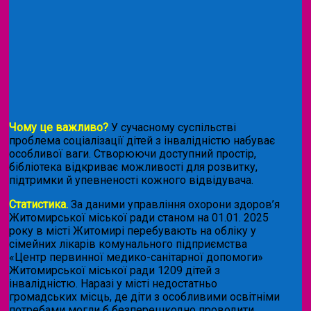
Чому це важливо?
У сучасному суспільстві
проблема соціалізації дітей з інвалідністю набуває
особливої ваги. Створюючи доступний простір,
бібліотека відкриває можливості для розвитку,
підтримки й упевненості кожного відвідувача.
Статистика.
За даними управління охорони здоров’я
Житомирської міської ради станом на 01.01. 2025
року в місті Житомирі перебувають на обліку у
сімейних лікарів комунального підприємства
«Центр первинної медико-санітарної допомоги»
Житомирської міської ради 1209 дітей з
інвалідністю. Наразі у місті недостатньо
громадських місць, де діти з особливими освітніми
потребами могли б безперешкодно проводити