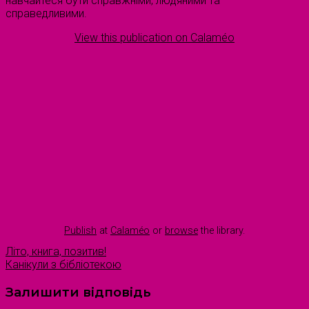
навчайтеся бути справжніми, людяними та
справедливими.
View this publication on Calaméo
Publish
at
Calaméo
or
browse
the library.
Літо, книга, позитив!
Канікули з бібліотекою
Залишити відповідь