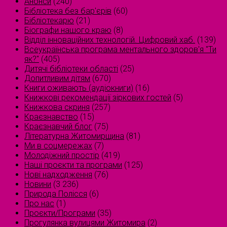
Анонси
(240)
Бібліотека без бар'єрів
(60)
Бібліотекарю
(21)
Біографи нашого краю
(8)
Відділ інноваційних технологій. Цифровий хаб.
(139)
Всеукраїнська програма ментального здоров'я "Ти
як?"
(405)
Дитячі бібліотеки області
(25)
Допитливим дітям
(670)
Книги оживають (аудіокниги)
(16)
Книжкові рекомендації зіркових гостей
(5)
Книжкова скриня
(257)
Краєзнавство
(15)
Краєзнавчий блог
(75)
Літературна Житомирщина
(81)
Ми в соцмережах
(7)
Молодіжний простір
(419)
Наші проєкти та програми
(125)
Нові надходження
(76)
Новини
(3 236)
Природа Полісся
(6)
Про нас
(1)
Проєкти/Програми
(35)
Прогулянка вулицями Житомира
(2)