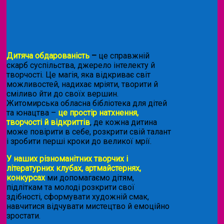
Дитяча обдарованість
–
це справжній
скарб суспільства, джерело інтелекту й
творчості. Це магія, яка відкриває світ
можливостей, надихає мріяти, творити й
сміливо йти до своїх вершин.
Житомирська обласна бібліотека для дітей
та юнацтва –
це простір натхнення,
творчості й відкриттів
, де кожна дитина
може повірити в себе, розкрити свій талант
і зробити перші кроки до великої мрії.
У наших різноманітних творчих і
літературних клубах, артмайстернях,
конкурсах
ми допомагаємо дітям,
підліткам та молоді розкрити свої
здібності, сформувати художній смак,
навчитися відчувати мистецтво й емоційно
зростати.