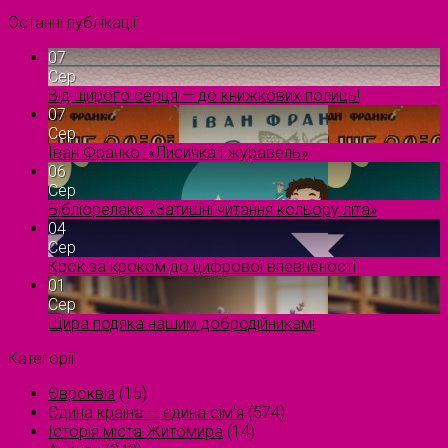
Останні публікації
07
Сер
Від щирого серця — до книжкових полиць!
07
Сер
Іван Франко. «Лисичка і журавель»
06
Сер
Бібліорелакс «Затишні читання кольору літа»
04
Сер
Крок за кроком до цифрової впевненості
01
Сер
Щира подяка нашим добродійникам!
Категорії
Євроквіз
(15)
Єдина країна — єдина сім’я
(574)
Історія міста Житомира
(14)