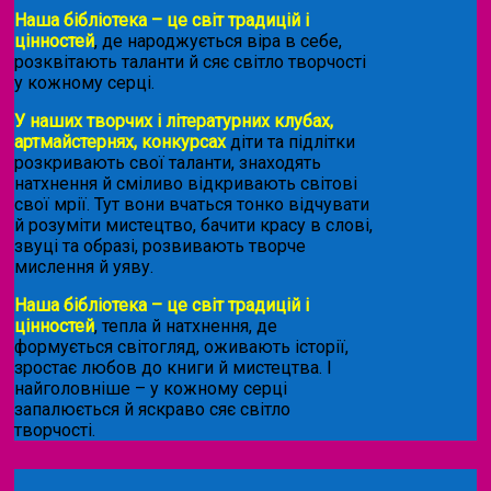
Наша бібліотека – це світ традицій і
цінностей
, де народжується віра в себе,
розквітають таланти й сяє світло творчості
у кожному серці.
У наших творчих і літературних клубах,
артмайстернях, конкурсах
діти та підлітки
розкривають свої таланти, знаходять
натхнення й сміливо відкривають світові
свої мрії. Тут вони вчаться тонко відчувати
й розуміти мистецтво, бачити красу в слові,
звуці та образі, розвивають творче
мислення й уяву.
Наша бібліотека – це світ традицій і
цінностей
, тепла й натхнення, де
формується світогляд, оживають історії,
зростає любов до книги й мистецтва. І
найголовніше – у кожному серці
запалюється й яскраво сяє світло
творчості.