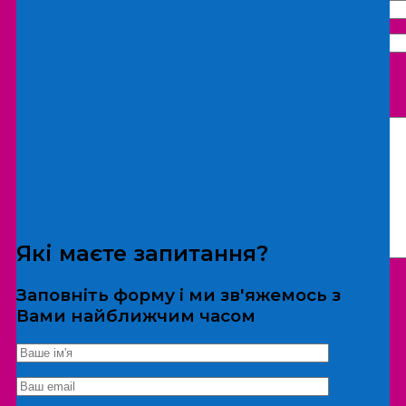
Що бажаєте замовити:
Екскурсія
Локація
Які маєте запитання?
Заповніть форму і ми зв'яжемось з
Вами найближчим часом
*Дані не передаються третім особам
Екскурсія/локація