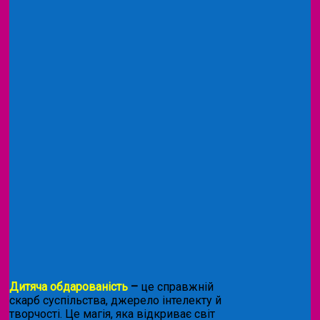
Дитяча обдарованість
–
це справжній
скарб суспільства, джерело інтелекту й
творчості. Це магія, яка відкриває світ