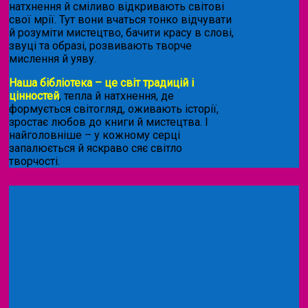
натхнення й сміливо відкривають світові
свої мрії. Тут вони вчаться тонко відчувати
й розуміти мистецтво, бачити красу в слові,
звуці та образі, розвивають творче
мислення й уяву.
Наша бібліотека – це світ традицій і
цінностей
, тепла й натхнення, де
формується світогляд, оживають історії,
зростає любов до книги й мистецтва. І
найголовніше – у кожному серці
запалюється й яскраво сяє світло
творчості.