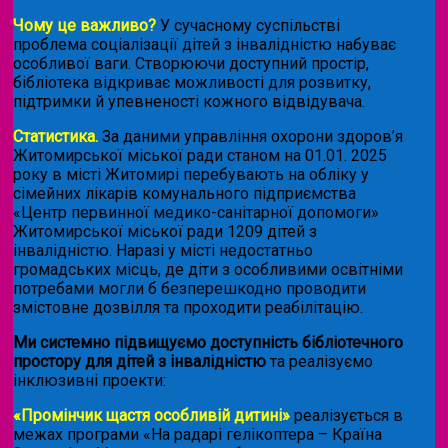
Чому це важливо?
У сучасному суспільстві
проблема соціалізації дітей з інвалідністю набуває
особливої ваги. Створюючи доступний простір,
бібліотека відкриває можливості для розвитку,
підтримки й упевненості кожного відвідувача.
Статистика.
За даними управління охорони здоров’я
Житомирської міської ради станом на 01.01. 2025
року в місті Житомирі перебувають на обліку у
сімейних лікарів комунального підприємства
«Центр первинної медико-санітарної допомоги»
Житомирської міської ради 1209 дітей з
інвалідністю. Наразі у місті недостатньо
громадських місць, де діти з особливими освітніми
потребами могли б безперешкодно проводити
змістовне дозвілля та проходити реабілітацію.
Ми системно підвищуємо доступність бібліотечного
простору для дітей з інвалідністю
та реалізуємо
інклюзивні проекти:
«Промінчик щастя особливій дитині»
реалізується в
межах програми «На радарі гелікоптера – Країна