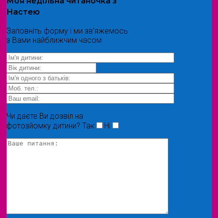
Моя
недільна читаночка
з
Настею
Заповніть форму і ми зв'яжемось
з Вами найближчим часом
Чи даєте Ви дозвіл на
фотозйомку дитини?
Так
Ні