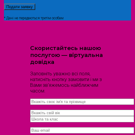
* Дані не передаються третім особам
Скористайтесь нашою
послугою — віртуальна
довідка
Заповніть уважно всі поля,
натисніть кнопку замовити і ми з
Вами зв'яжемось найближчим
часом.