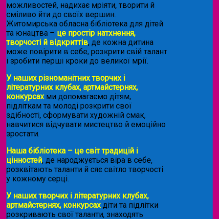
можливостей, надихає мріяти, творити й
сміливо йти до своїх вершин.
Житомирська обласна бібліотека для дітей
та юнацтва –
це простір натхнення,
творчості й відкриттів
, де кожна дитина
може повірити в себе, розкрити свій талант
і зробити перші кроки до великої мрії.
У наших різноманітних творчих і
літературних клубах, артмайстернях,
конкурсах
ми допомагаємо дітям,
підліткам та молоді розкрити свої
здібності, сформувати художній смак,
навчитися відчувати мистецтво й емоційно
зростати.
Наша бібліотека – це світ традицій і
цінностей
, де народжується віра в себе,
розквітають таланти й сяє світло творчості
у кожному серці.
У наших творчих і літературних клубах,
артмайстернях, конкурсах
діти та підлітки
розкривають свої таланти, знаходять