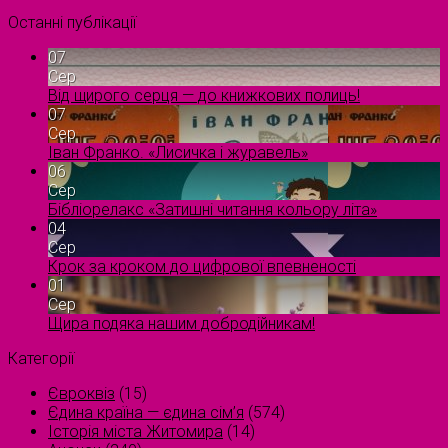
Останні публікації
07
Сер
Від щирого серця — до книжкових полиць!
07
Сер
Іван Франко. «Лисичка і журавель»
06
Сер
Бібліорелакс «Затишні читання кольору літа»
04
Сер
Крок за кроком до цифрової впевненості
01
Сер
Щира подяка нашим добродійникам!
Категорії
Євроквіз
(15)
Єдина країна — єдина сім’я
(574)
Історія міста Житомира
(14)