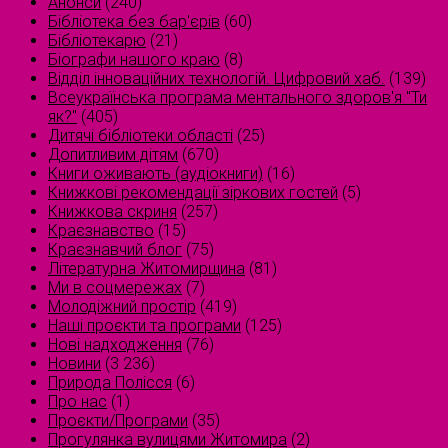
Анонси
(240)
Бібліотека без бар'єрів
(60)
Бібліотекарю
(21)
Біографи нашого краю
(8)
Відділ інноваційних технологій. Цифровий хаб.
(139)
Всеукраїнська програма ментального здоров'я "Ти
як?"
(405)
Дитячі бібліотеки області
(25)
Допитливим дітям
(670)
Книги оживають (аудіокниги)
(16)
Книжкові рекомендації зіркових гостей
(5)
Книжкова скриня
(257)
Краєзнавство
(15)
Краєзнавчий блог
(75)
Літературна Житомирщина
(81)
Ми в соцмережах
(7)
Молодіжний простір
(419)
Наші проєкти та програми
(125)
Нові надходження
(76)
Новини
(3 236)
Природа Полісся
(6)
Про нас
(1)
Проєкти/Програми
(35)
Прогулянка вулицями Житомира
(2)