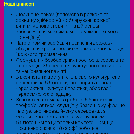
Наші цінності
Людиноцентризм (допомога в розкриті та
розвитку здібностей й обдарувань кожної
дитини, молодої людини і на цій основі
забезпечення максимальної реалізації їхнього
потенціалу)
Патріотизм як засіб для посилення держави,
об'єднання країни і розвитку самоповаги народу
і кожного громадянина
Формування безбар’єрних просторів, сервісів та
інформації - Збереження культурного розмаїття
та національної пам’яті
Відкритість та доступність дієвого культурного
середовища бібліотеки, що творить нові ідеї
через активні культурні практики, зберігає і
переосмислює спадщину
Злагоджена командна робота бібліотекарів
професіоналів-однодумців у безпечному, фізично
і віртуально інноваційному середовищі, з
можливістю постійного навчання новим
бібліотечним та цифровим компетенціям, що
позитивно сприяє філософії роботи з
користувачами, розвитку та оперативному