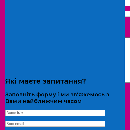
Що бажаєте замовити:
Екскурсія
Локація
Які маєте запитання?
Заповніть форму і ми зв'яжемось з
Вами найближчим часом
*Дані не передаються третім особам
Екскурсія/локація