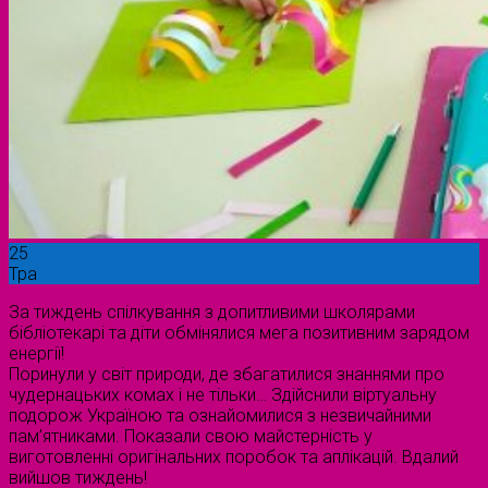
25
Тра
За тиждень спілкування з допитливими школярами
бібліотекарі та діти обмінялися мега позитивним зарядом
енергії!
Поринули у світ природи, де збагатилися знаннями про
чудернацьких комах і не тільки… Здійснили віртуальну
подорож Україною та ознайомилися з незвичайними
пам’ятниками. Показали свою майстерність у
виготовленні оригінальних поробок та аплікацій. Вдалий
вийшов тиждень!