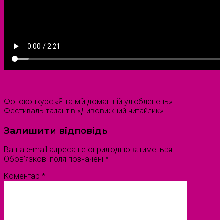
Фотоконкурс «Я та мій домашній улюбленець»
Фестиваль талантів «Дивовижний читайлик»
Залишити відповідь
Ваша e-mail адреса не оприлюднюватиметься.
Обов’язкові поля позначені
*
Коментар
*