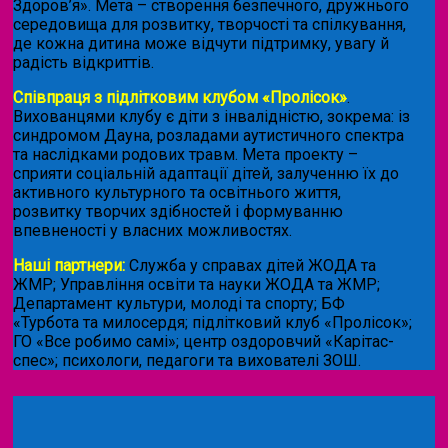
Здоров’я». Мета – створення безпечного, дружнього
середовища для розвитку, творчості та спілкування,
де кожна дитина може відчути підтримку, увагу й
радість відкриттів.
Співпраця з підлітковим клубом «Пролісок»
.
Вихованцями клубу є діти з інвалідністю, зокрема: із
синдромом Дауна, розладами аутистичного спектра
та наслідками родових травм. Мета проекту –
сприяти соціальній адаптації дітей, залученню їх до
активного культурного та освітнього життя,
розвитку творчих здібностей і формуванню
впевненості у власних можливостях.
Наші партнери:
Служба у справах дітей ЖОДА та
ЖМР; Управління освіти та науки ЖОДА та ЖМР;
Департамент культури, молоді та спорту; БФ
«Турбота та милосердя; підлітковий клуб «Пролісок»;
ГО «Все робимо самі»; центр оздоровчий «Карітас-
спес»;
психологи, педагоги та вихователі ЗОШ.