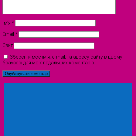
Ім'я
*
Email
*
Сайт
Зберегти моє ім'я, e-mail, та адресу сайту в цьому
браузері для моїх подальших коментарів.