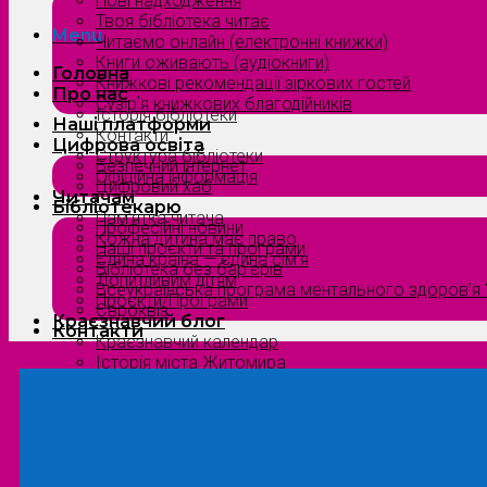
Нові надходження
Твоя бібліотека читає
Menu
Читаємо онлайн (електронні книжки)
Книги оживають (аудіокниги)
Головна
Книжкові рекомендації зіркових гостей
Про нас
Сузірʼя книжкових благодійників
Історія бібліотеки
Наші платформи
Контакти
Цифрова освіта
Структура бібліотеки
Безпечний інтернет
Офіційна інформація
Цифровий хаб
Читачам
Бібліотекарю
Пам’ятка читача
Професійні новини
Кожна дитина має право
Наші проєкти та програми
Єдина країна — єдина сім’я
Бібліотека без бар’єрів
Допитливим дітям
Всеукраїнська програма ментального здоров’я “
Проєкти/Програми
Євроквіз
Краєзнавчий блог
Контакти
Краєзнавчий календар
Історія міста Житомира
Біографи нашого краю
Природа Полісся
Літературна Житомирщина
Славетні імена нашого краю
Menu