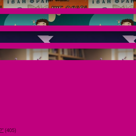
?"
(405)