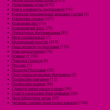
Дитячі бібліотеки області
(25)
Допитливим дітям
(670)
Книги оживають (аудіокниги)
(16)
Книжкові рекомендації зіркових гостей
(5)
Книжкова скриня
(257)
Краєзнавство
(15)
Краєзнавчий блог
(75)
Літературна Житомирщина
(81)
Ми в соцмережах
(7)
Молодіжний простір
(419)
Наші проєкти та програми
(125)
Нові надходження
(76)
Новини
(3 236)
Природа Полісся
(6)
Про нас
(1)
Проєкти/Програми
(35)
Прогулянка вулицями Житомира
(2)
Професійні навчання
(12)
Професійні новини
(96)
Славетні імена нашого краю
(35)
Сузірʼя книжкових благодійників
(26)
Твоя бібліотека читає
(55)
Читаємо онлайн (електронні книжки)
(156)