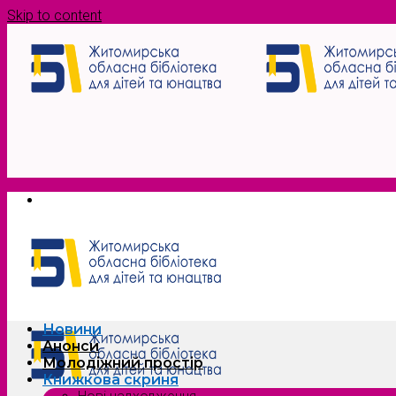
Skip to content
Новини
Анонси
Молодіжний простір
Книжкова скриня