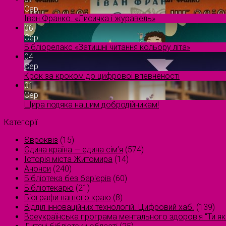
Сер
Іван Франко. «Лисичка і журавель»
06
Сер
Бібліорелакс «Затишні читання кольору літа»
04
Сер
Крок за кроком до цифрової впевненості
01
Сер
Щира подяка нашим добродійникам!
Категорії
Євроквіз
(15)
Єдина країна — єдина сім’я
(574)
Історія міста Житомира
(14)
Анонси
(240)
Бібліотека без бар'єрів
(60)
Бібліотекарю
(21)
Біографи нашого краю
(8)
Відділ інноваційних технологій. Цифровий хаб.
(139)
Всеукраїнська програма ментального здоров'я "Ти як