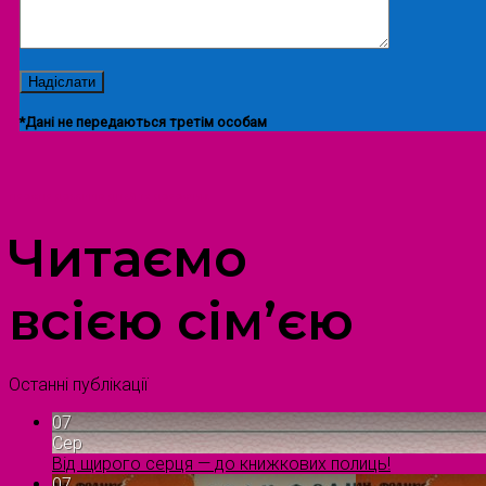
*Дані не передаються третім особам
ПРОСТІР ДОЗВІЛЛЯ ДІТЕЙ ТА ДОРОСЛИХ
Читаємо
всією сім’єю
Останні публікації
07
Сер
Від щирого серця — до книжкових полиць!
07