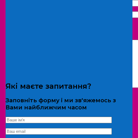
Що бажаєте замовити:
Екскурсія
Локація
Які маєте запитання?
Заповніть форму і ми зв'яжемось з
Вами найближчим часом
*Дані не передаються третім особам
Екскурсія/локація