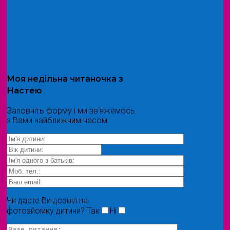
Моя
недільна читаночка
з
Настею
Заповніть форму і ми зв'яжемось
з Вами найближчим часом
Чи даєте Ви дозвіл на
фотозйомку дитини?
Так
Ні