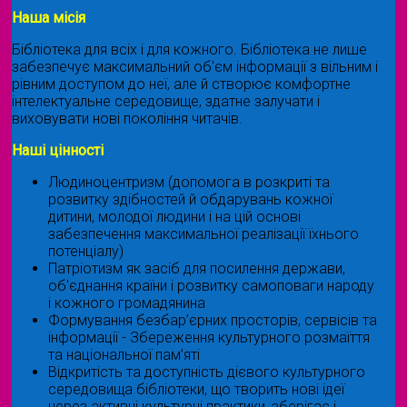
Наша місія
Бібліотека для всіх і для кожного. Бібліотека не лише
забезпечує максимальний об'єм інформації з вільним і
рівним доступом до неї, але й створює комфортне
інтелектуальне середовище, здатне залучати і
виховувати нові покоління читачів.
Наші цінності
Людиноцентризм (допомога в розкриті та
розвитку здібностей й обдарувань кожної
дитини, молодої людини і на цій основі
забезпечення максимальної реалізації їхнього
потенціалу)
Патріотизм як засіб для посилення держави,
об'єднання країни і розвитку самоповаги народу
і кожного громадянина
Формування безбар’єрних просторів, сервісів та
інформації - Збереження культурного розмаїття
та національної пам’яті
Відкритість та доступність дієвого культурного
середовища бібліотеки, що творить нові ідеї
через активні культурні практики, зберігає і