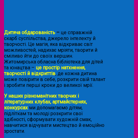
Дитяча обдарованість
–
це справжній
скарб суспільства, джерело інтелекту й
творчості. Це магія, яка відкриває світ
можливостей, надихає мріяти, творити й
сміливо йти до своїх вершин.
Житомирська обласна бібліотека для дітей
та юнацтва –
це простір натхнення,
творчості й відкриттів
, де кожна дитина
може повірити в себе, розкрити свій талант
і зробити перші кроки до великої мрії.
У наших різноманітних творчих і
літературних клубах, артмайстернях,
конкурсах
ми допомагаємо дітям,
підліткам та молоді розкрити свої
здібності, сформувати художній смак,
навчитися відчувати мистецтво й емоційно
зростати.