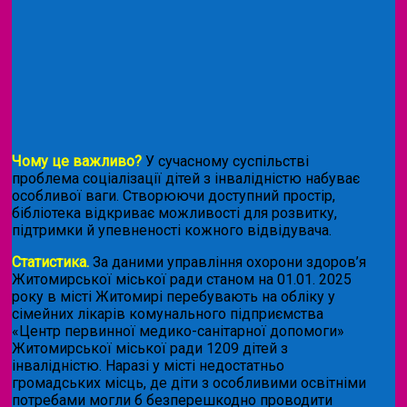
Чому це важливо?
У сучасному суспільстві
проблема соціалізації дітей з інвалідністю набуває
особливої ваги. Створюючи доступний простір,
бібліотека відкриває можливості для розвитку,
підтримки й упевненості кожного відвідувача.
Статистика.
За даними управління охорони здоров’я
Житомирської міської ради станом на 01.01. 2025
року в місті Житомирі перебувають на обліку у
сімейних лікарів комунального підприємства
«Центр первинної медико-санітарної допомоги»
Житомирської міської ради 1209 дітей з
інвалідністю. Наразі у місті недостатньо
громадських місць, де діти з особливими освітніми
потребами могли б безперешкодно проводити