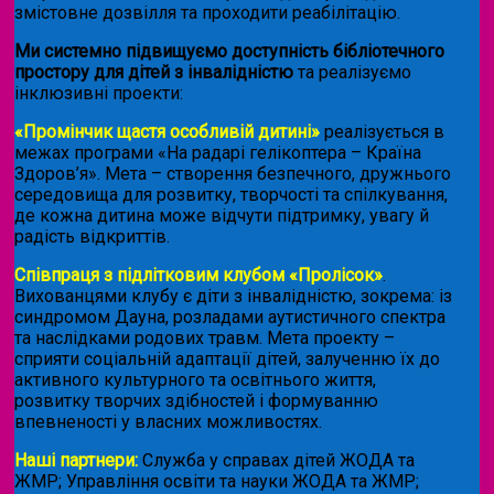
змістовне дозвілля та проходити реабілітацію.
Ми системно підвищуємо доступність бібліотечного
простору для дітей з інвалідністю
та реалізуємо
інклюзивні проекти:
«Промінчик щастя особливій дитині»
реалізується в
межах програми «На радарі гелікоптера – Країна
Здоров’я». Мета – створення безпечного, дружнього
середовища для розвитку, творчості та спілкування,
де кожна дитина може відчути підтримку, увагу й
радість відкриттів.
Співпраця з підлітковим клубом «Пролісок»
.
Вихованцями клубу є діти з інвалідністю, зокрема: із
синдромом Дауна, розладами аутистичного спектра
та наслідками родових травм. Мета проекту –
сприяти соціальній адаптації дітей, залученню їх до
активного культурного та освітнього життя,
розвитку творчих здібностей і формуванню
впевненості у власних можливостях.
Наші партнери:
Служба у справах дітей ЖОДА та
ЖМР; Управління освіти та науки ЖОДА та ЖМР;