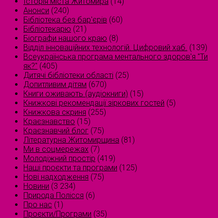
Історія міста Житомира
(14)
Анонси
(240)
Бібліотека без бар'єрів
(60)
Бібліотекарю
(21)
Біографи нашого краю
(8)
Відділ інноваційних технологій. Цифровий хаб.
(139)
Всеукраїнська програма ментального здоров'я "Ти
як?"
(405)
Дитячі бібліотеки області
(25)
Допитливим дітям
(670)
Книги оживають (аудіокниги)
(15)
Книжкові рекомендації зіркових гостей
(5)
Книжкова скриня
(255)
Краєзнавство
(15)
Краєзнавчий блог
(75)
Літературна Житомирщина
(81)
Ми в соцмережах
(7)
Молодіжний простір
(419)
Наші проєкти та програми
(125)
Нові надходження
(75)
Новини
(3 234)
Природа Полісся
(6)
Про нас
(1)
Проєкти/Програми
(35)