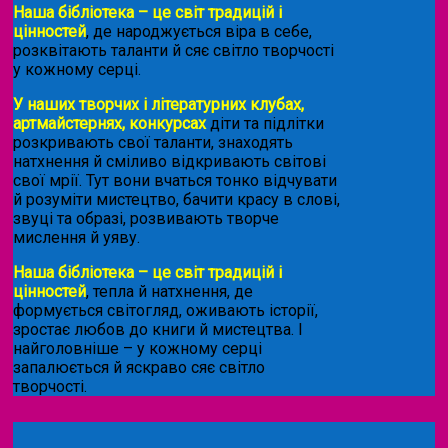
Наша бібліотека – це світ традицій і
цінностей
, де народжується віра в себе,
розквітають таланти й сяє світло творчості
у кожному серці.
У наших творчих і літературних клубах,
артмайстернях, конкурсах
діти та підлітки
розкривають свої таланти, знаходять
натхнення й сміливо відкривають світові
свої мрії. Тут вони вчаться тонко відчувати
й розуміти мистецтво, бачити красу в слові,
звуці та образі, розвивають творче
мислення й уяву.
Наша бібліотека – це світ традицій і
цінностей
, тепла й натхнення, де
формується світогляд, оживають історії,
зростає любов до книги й мистецтва. І
найголовніше – у кожному серці
запалюється й яскраво сяє світло
творчості.