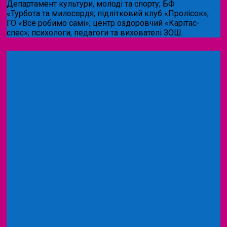
Департамент культури, молоді та спорту; БФ
«Турбота та милосердя; підлітковий клуб «Пролісок»;
ГО «Все робимо самі»; центр оздоровчий «Карітас-
спес»;
психологи, педагоги та вихователі ЗОШ.