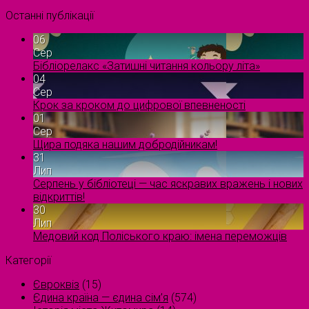
Останні публікації
06
Сер
Бібліорелакс «Затишні читання кольору літа»
04
Сер
Крок за кроком до цифрової впевненості
01
Сер
Щира подяка нашим добродійникам!
31
Лип
Серпень у бібліотеці — час яскравих вражень і нових
відкриттів!
30
Лип
Медовий код Поліського краю: імена переможців
Категорії
Євроквіз
(15)
Єдина країна — єдина сім’я
(574)