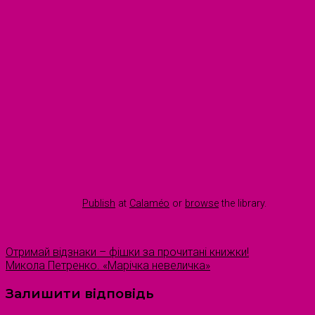
Publish
at
Calaméo
or
browse
the library.
Отримай відзнаки – фішки за прочитані книжки!
Микола Петренко. «Марічка невеличка»
Залишити відповідь