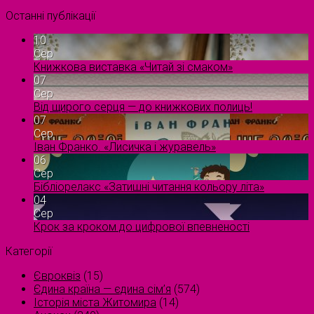
Останні публікації
10
Сер
Книжкова виставка «Читай зі смаком»
07
Сер
Від щирого серця — до книжкових полиць!
07
Сер
Іван Франко. «Лисичка і журавель»
06
Сер
Бібліорелакс «Затишні читання кольору літа»
04
Сер
Крок за кроком до цифрової впевненості
Категорії
Євроквіз
(15)
Єдина країна — єдина сім’я
(574)
Історія міста Житомира
(14)