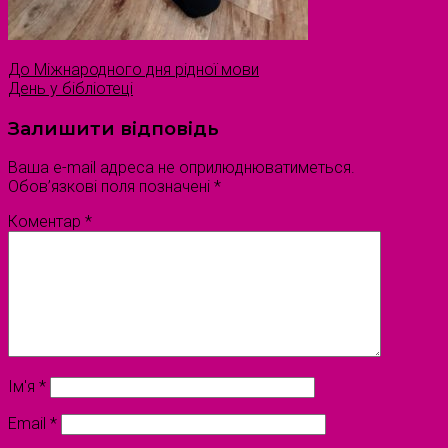
До Міжнародного дня рідної мови
День у бібліотеці
Залишити відповідь
Ваша e-mail адреса не оприлюднюватиметься.
Обов’язкові поля позначені
*
Коментар
*
Ім'я
*
Email
*