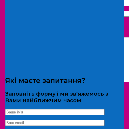
Що бажаєте замовити:
Екскурсія
Локація
Які маєте запитання?
Заповніть форму і ми зв'яжемось з
Вами найближчим часом
*Дані не передаються третім особам
Екскурсія/локація