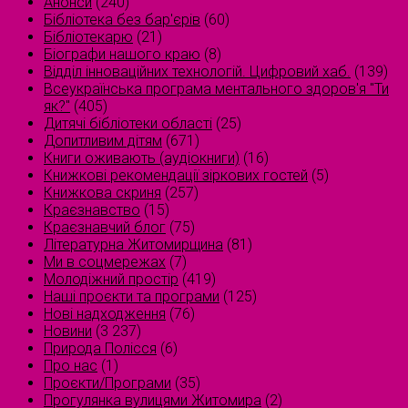
Анонси
(240)
Бібліотека без бар'єрів
(60)
Бібліотекарю
(21)
Біографи нашого краю
(8)
Відділ інноваційних технологій. Цифровий хаб.
(139)
Всеукраїнська програма ментального здоров'я "Ти
як?"
(405)
Дитячі бібліотеки області
(25)
Допитливим дітям
(671)
Книги оживають (аудіокниги)
(16)
Книжкові рекомендації зіркових гостей
(5)
Книжкова скриня
(257)
Краєзнавство
(15)
Краєзнавчий блог
(75)
Літературна Житомирщина
(81)
Ми в соцмережах
(7)
Молодіжний простір
(419)
Наші проєкти та програми
(125)
Нові надходження
(76)
Новини
(3 237)
Природа Полісся
(6)
Про нас
(1)
Проєкти/Програми
(35)
Прогулянка вулицями Житомира
(2)