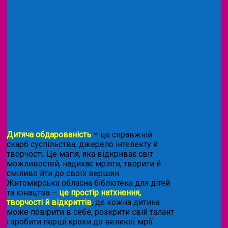
Дитяча обдарованість
–
це справжній
скарб суспільства, джерело інтелекту й
творчості. Це магія, яка відкриває світ
можливостей, надихає мріяти, творити й
сміливо йти до своїх вершин.
Житомирська обласна бібліотека для дітей
та юнацтва –
це простір натхнення,
творчості й відкриттів
, де кожна дитина
може повірити в себе, розкрити свій талант
і зробити перші кроки до великої мрії.