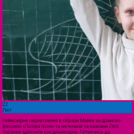
22
Лют
Неймовірне перевтілення в образи Мавки за драмою-
феєрією «Лісова пісня» та метеликів та казками Лесі
Українки здійснили юні дизайнерки. Готуючись до