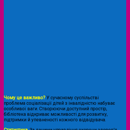
Чому це важливо?
У сучасному суспільстві
проблема соціалізації дітей з інвалідністю набуває
особливої ваги. Створюючи доступний простір,
бібліотека відкриває можливості для розвитку,
підтримки й упевненості кожного відвідувача.
Статистика.
За даними управління охорони здоров’я