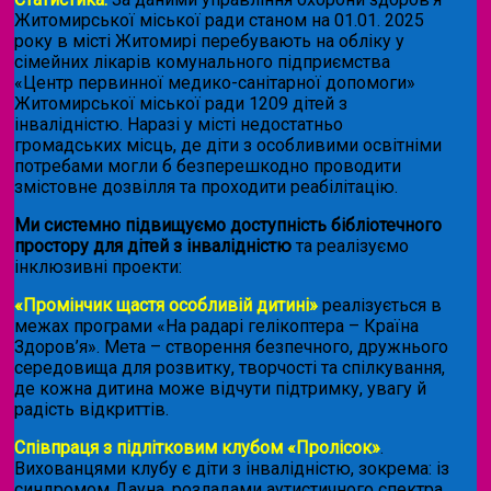
Житомирської міської ради станом на 01.01. 2025
року в місті Житомирі перебувають на обліку у
сімейних лікарів комунального підприємства
«Центр первинної медико-санітарної допомоги»
Житомирської міської ради 1209 дітей з
інвалідністю. Наразі у місті недостатньо
громадських місць, де діти з особливими освітніми
потребами могли б безперешкодно проводити
змістовне дозвілля та проходити реабілітацію.
Ми системно підвищуємо доступність бібліотечного
простору для дітей з інвалідністю
та реалізуємо
інклюзивні проекти:
«Промінчик щастя особливій дитині»
реалізується в
межах програми «На радарі гелікоптера – Країна
Здоров’я». Мета – створення безпечного, дружнього
середовища для розвитку, творчості та спілкування,
де кожна дитина може відчути підтримку, увагу й
радість відкриттів.
Співпраця з підлітковим клубом «Пролісок»
.
Вихованцями клубу є діти з інвалідністю, зокрема: із
синдромом Дауна, розладами аутистичного спектра