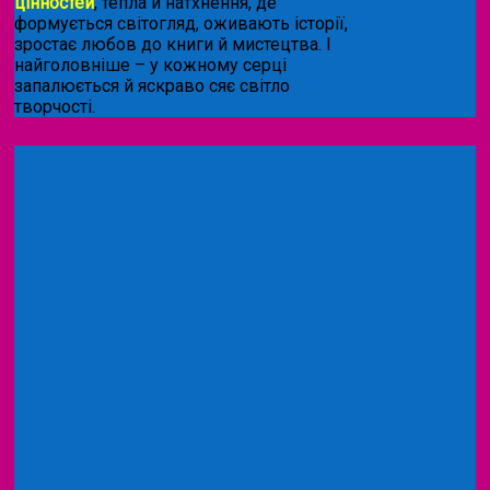
цінностей
, тепла й натхнення, де
формується світогляд, оживають історії,
зростає любов до книги й мистецтва. І
найголовніше – у кожному серці
запалюється й яскраво сяє світло
творчості.