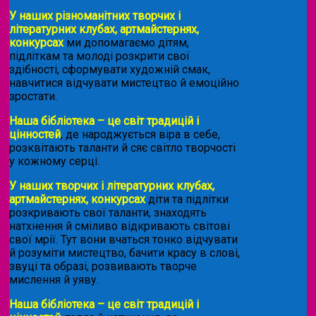
У наших різноманітних творчих і
літературних клубах, артмайстернях,
конкурсах
ми допомагаємо дітям,
підліткам та молоді розкрити свої
здібності, сформувати художній смак,
навчитися відчувати мистецтво й емоційно
зростати.
Наша бібліотека – це світ традицій і
цінностей
, де народжується віра в себе,
розквітають таланти й сяє світло творчості
у кожному серці.
У наших творчих і літературних клубах,
артмайстернях, конкурсах
діти та підлітки
розкривають свої таланти, знаходять
натхнення й сміливо відкривають світові
свої мрії. Тут вони вчаться тонко відчувати
й розуміти мистецтво, бачити красу в слові,
звуці та образі, розвивають творче
мислення й уяву.
Наша бібліотека – це світ традицій і