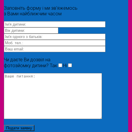
Заповніть форму і ми зв'яжемось
з Вами найближчим часом
Чи даєте Ви дозвіл на
фотозйомку дитини?
Так
Ні