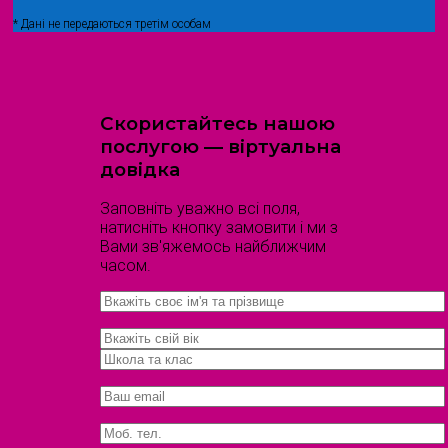
* Дані не передаються третім особам
Скористайтесь нашою
послугою — віртуальна
довідка
Заповніть уважно всі поля,
натисніть кнопку замовити і ми з
Вами зв'яжемось найближчим
часом.