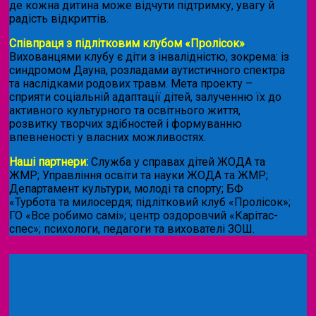
де кожна дитина може відчути підтримку, увагу й
радість відкриттів.
Співпраця з підлітковим клубом «Пролісок»
.
Вихованцями клубу є діти з інвалідністю, зокрема: із
синдромом Дауна, розладами аутистичного спектра
та наслідками родових травм. Мета проекту –
сприяти соціальній адаптації дітей, залученню їх до
активного культурного та освітнього життя,
розвитку творчих здібностей і формуванню
впевненості у власних можливостях.
Наші партнери:
Служба у справах дітей ЖОДА та
ЖМР; Управління освіти та науки ЖОДА та ЖМР;
Департамент культури, молоді та спорту; БФ
«Турбота та милосердя; підлітковий клуб «Пролісок»;
ГО «Все робимо самі»; центр оздоровчий «Карітас-
спес»;
психологи, педагоги та вихователі ЗОШ.