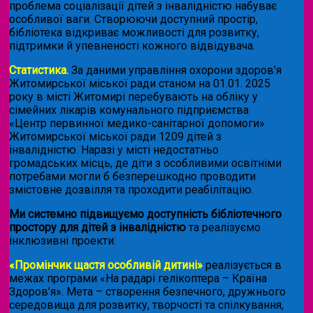
проблема соціалізації дітей з інвалідністю набуває
особливої ваги. Створюючи доступний простір,
бібліотека відкриває можливості для розвитку,
підтримки й упевненості кожного відвідувача.
Статистика.
За даними управління охорони здоров’я
Житомирської міської ради станом на 01.01. 2025
року в місті Житомирі перебувають на обліку у
сімейних лікарів комунального підприємства
«Центр первинної медико-санітарної допомоги»
Житомирської міської ради 1209 дітей з
інвалідністю. Наразі у місті недостатньо
громадських місць, де діти з особливими освітніми
потребами могли б безперешкодно проводити
змістовне дозвілля та проходити реабілітацію.
Ми системно підвищуємо доступність бібліотечного
простору для дітей з інвалідністю
та реалізуємо
інклюзивні проекти:
«Промінчик щастя особливій дитині»
реалізується в
межах програми «На радарі гелікоптера – Країна
Здоров’я». Мета – створення безпечного, дружнього
середовища для розвитку, творчості та спілкування,