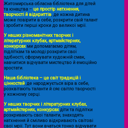
Житомирська обласна бібліотека для дітей
та юнацтва –
це простір натхнення,
творчості й відкриттів
, де кожна дитина
може повірити в себе, розкрити свій талант
і зробити перші кроки до великої мрії.
У наших різноманітних творчих і
літературних клубах, артмайстернях,
конкурсах
ми допомагаємо дітям,
підліткам та молоді розкрити свої
здібності, сформувати художній смак,
навчитися відчувати мистецтво й емоційно
зростати.
Наша бібліотека – це світ традицій і
цінностей
, де народжується віра в себе,
розквітають таланти й сяє світло творчості
у кожному серці.
У наших творчих і літературних клубах,
артмайстернях, конкурсах
діти та підлітки
розкривають свої таланти, знаходять
натхнення й сміливо відкривають світові
свої мрії. Тут вони вчаться тонко відчувати