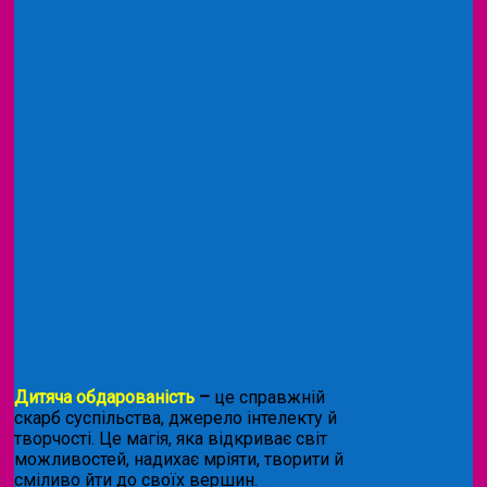
Дитяча обдарованість
–
це справжній
скарб суспільства, джерело інтелекту й
творчості. Це магія, яка відкриває світ
можливостей, надихає мріяти, творити й
сміливо йти до своїх вершин.