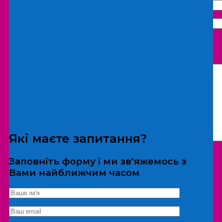
Що бажаєте замовити:
Екскурсія
Локація
Які маєте запитання?
Заповніть форму і ми зв'яжемось з
Вами найближчим часом
*Дані не передаються третім особам
Екскурсія/локація