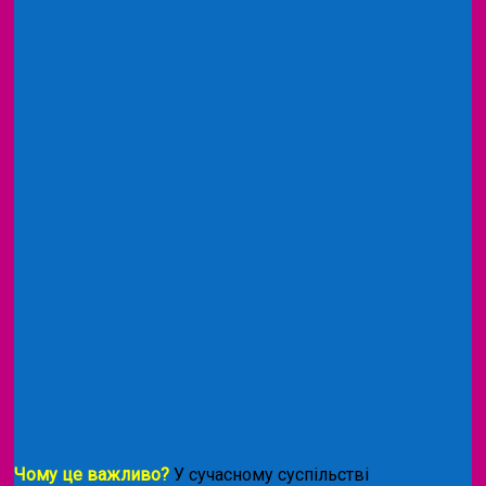
Чому це важливо?
У сучасному суспільстві