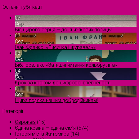
Останні публікації
07
Сер
Від щирого серця — до книжкових полиць!
07
Сер
Іван Франко. «Лисичка і журавель»
06
Сер
Бібліорелакс «Затишні читання кольору літа»
04
Сер
Крок за кроком до цифрової впевненості
01
Сер
Щира подяка нашим добродійникам!
Категорії
Євроквіз
(15)
Єдина країна — єдина сім’я
(574)
Історія міста Житомира
(14)