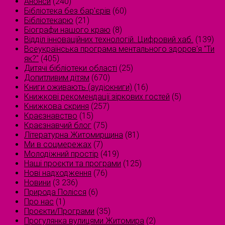
Анонси
(240)
Бібліотека без бар'єрів
(60)
Бібліотекарю
(21)
Біографи нашого краю
(8)
Відділ інноваційних технологій. Цифровий хаб.
(139)
Всеукраїнська програма ментального здоров'я "Ти
як?"
(405)
Дитячі бібліотеки області
(25)
Допитливим дітям
(670)
Книги оживають (аудіокниги)
(16)
Книжкові рекомендації зіркових гостей
(5)
Книжкова скриня
(257)
Краєзнавство
(15)
Краєзнавчий блог
(75)
Літературна Житомирщина
(81)
Ми в соцмережах
(7)
Молодіжний простір
(419)
Наші проєкти та програми
(125)
Нові надходження
(76)
Новини
(3 236)
Природа Полісся
(6)
Про нас
(1)
Проєкти/Програми
(35)
Прогулянка вулицями Житомира
(2)