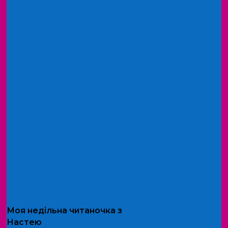
Моя
недільна читаночка
з
Настею