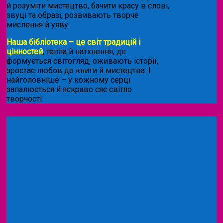
й розуміти мистецтво, бачити красу в слові,
звуці та образі, розвивають творче
мислення й уяву.
Наша бібліотека – це світ традицій і
цінностей
, тепла й натхнення, де
формується світогляд, оживають історії,
зростає любов до книги й мистецтва. І
найголовніше – у кожному серці
запалюється й яскраво сяє світло
творчості.