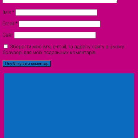
Ім'я
*
Email
*
Сайт
Зберегти моє ім'я, e-mail, та адресу сайту в цьому
браузері для моїх подальших коментарів.