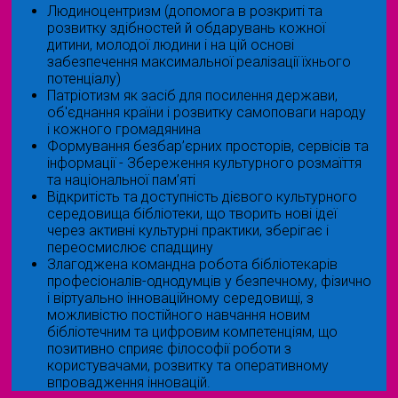
Людиноцентризм (допомога в розкриті та
розвитку здібностей й обдарувань кожної
дитини, молодої людини і на цій основі
забезпечення максимальної реалізації їхнього
потенціалу)
Патріотизм як засіб для посилення держави,
об'єднання країни і розвитку самоповаги народу
і кожного громадянина
Формування безбар’єрних просторів, сервісів та
інформації - Збереження культурного розмаїття
та національної пам’яті
Відкритість та доступність дієвого культурного
середовища бібліотеки, що творить нові ідеї
через активні культурні практики, зберігає і
переосмислює спадщину
Злагоджена командна робота бібліотекарів
професіоналів-однодумців у безпечному, фізично
і віртуально інноваційному середовищі, з
можливістю постійного навчання новим
бібліотечним та цифровим компетенціям, що
позитивно сприяє філософії роботи з
користувачами, розвитку та оперативному
впровадження інновацій.