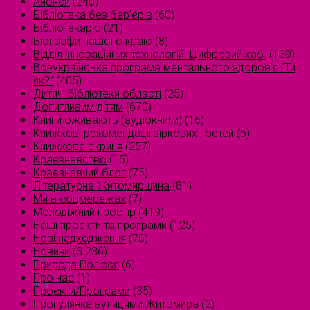
Анонси
(240)
Бібліотека без бар'єрів
(60)
Бібліотекарю
(21)
Біографи нашого краю
(8)
Відділ інноваційних технологій. Цифровий хаб.
(139)
Всеукраїнська програма ментального здоров'я "Ти
як?"
(405)
Дитячі бібліотеки області
(25)
Допитливим дітям
(670)
Книги оживають (аудіокниги)
(16)
Книжкові рекомендації зіркових гостей
(5)
Книжкова скриня
(257)
Краєзнавство
(15)
Краєзнавчий блог
(75)
Літературна Житомирщина
(81)
Ми в соцмережах
(7)
Молодіжний простір
(419)
Наші проєкти та програми
(125)
Нові надходження
(76)
Новини
(3 236)
Природа Полісся
(6)
Про нас
(1)
Проєкти/Програми
(35)
Прогулянка вулицями Житомира
(2)