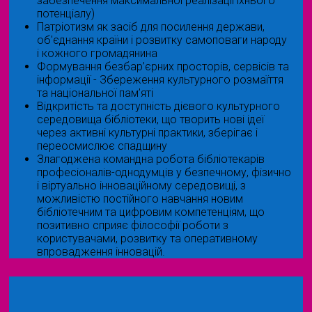
забезпечення максимальної реалізації їхнього
потенціалу)
Патріотизм як засіб для посилення держави,
об'єднання країни і розвитку самоповаги народу
і кожного громадянина
Формування безбар’єрних просторів, сервісів та
інформації - Збереження культурного розмаїття
та національної пам’яті
Відкритість та доступність дієвого культурного
середовища бібліотеки, що творить нові ідеї
через активні культурні практики, зберігає і
переосмислює спадщину
Злагоджена командна робота бібліотекарів
професіоналів-однодумців у безпечному, фізично
і віртуально інноваційному середовищі, з
можливістю постійного навчання новим
бібліотечним та цифровим компетенціям, що
позитивно сприяє філософії роботи з
користувачами, розвитку та оперативному
впровадження інновацій.