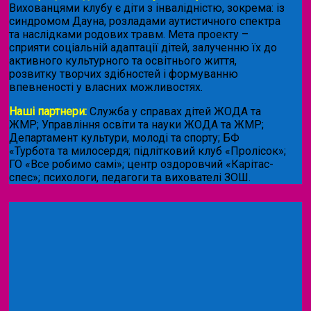
Вихованцями клубу є діти з інвалідністю, зокрема: із
синдромом Дауна, розладами аутистичного спектра
та наслідками родових травм. Мета проекту –
сприяти соціальній адаптації дітей, залученню їх до
активного культурного та освітнього життя,
розвитку творчих здібностей і формуванню
впевненості у власних можливостях.
Наші партнери:
Служба у справах дітей ЖОДА та
ЖМР; Управління освіти та науки ЖОДА та ЖМР;
Департамент культури, молоді та спорту; БФ
«Турбота та милосердя; підлітковий клуб «Пролісок»;
ГО «Все робимо самі»; центр оздоровчий «Карітас-
спес»;
психологи, педагоги та вихователі ЗОШ.