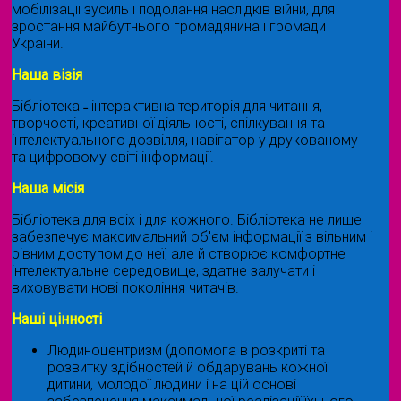
мобілізації зусиль і подолання наслідків війни, для
зростання майбутнього громадянина і громади
України.
Наша візія
Бібліотека ˗ інтерактивна територія для читання,
творчості, креативної діяльності, спілкування та
інтелектуального дозвілля, навігатор у друкованому
та цифровому світі інформації.
Наша місія
Бібліотека для всіх і для кожного. Бібліотека не лише
забезпечує максимальний об'єм інформації з вільним і
рівним доступом до неї, але й створює комфортне
інтелектуальне середовище, здатне залучати і
виховувати нові покоління читачів.
Наші цінності
Людиноцентризм (допомога в розкриті та
розвитку здібностей й обдарувань кожної
дитини, молодої людини і на цій основі