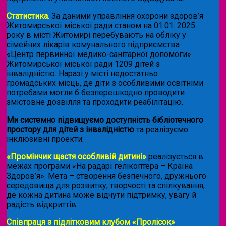
Статистика.
За даними управління охорони здоров’я
Житомирської міської ради станом на 01.01. 2025
року в місті Житомирі перебувають на обліку у
сімейних лікарів комунального підприємства
«Центр первинної медико-санітарної допомоги»
Житомирської міської ради 1209 дітей з
інвалідністю. Наразі у місті недостатньо
громадських місць, де діти з особливими освітніми
потребами могли б безперешкодно проводити
змістовне дозвілля та проходити реабілітацію.
Ми системно підвищуємо доступність бібліотечного
простору для дітей з інвалідністю
та реалізуємо
інклюзивні проекти:
«Промінчик щастя особливій дитині»
реалізується в
межах програми «На радарі гелікоптера – Країна
Здоров’я». Мета – створення безпечного, дружнього
середовища для розвитку, творчості та спілкування,
де кожна дитина може відчути підтримку, увагу й
радість відкриттів.
Співпраця з підлітковим клубом «Пролісок»
.