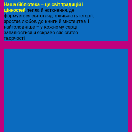
Наша бібліотека – це світ традицій і
цінностей
, тепла й натхнення, де
формується світогляд, оживають історії,
зростає любов до книги й мистецтва. І
найголовніше – у кожному серці
запалюється й яскраво сяє світло
творчості.