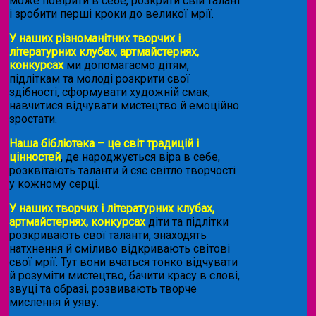
може повірити в себе, розкрити свій талант
і зробити перші кроки до великої мрії.
У наших різноманітних творчих і
літературних клубах, артмайстернях,
конкурсах
ми допомагаємо дітям,
підліткам та молоді розкрити свої
здібності, сформувати художній смак,
навчитися відчувати мистецтво й емоційно
зростати.
Наша бібліотека – це світ традицій і
цінностей
, де народжується віра в себе,
розквітають таланти й сяє світло творчості
у кожному серці.
У наших творчих і літературних клубах,
артмайстернях, конкурсах
діти та підлітки
розкривають свої таланти, знаходять
натхнення й сміливо відкривають світові
свої мрії. Тут вони вчаться тонко відчувати
й розуміти мистецтво, бачити красу в слові,
звуці та образі, розвивають творче
мислення й уяву.