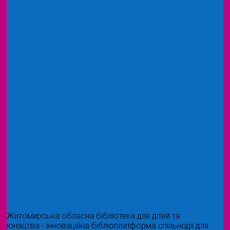
Житомирська обласна бібліотека для дітей та
юнацтва - інноваційна бібліоплатформа спільнодії для