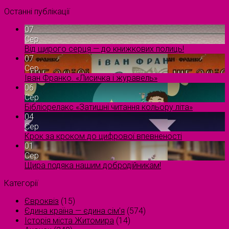
Останні публікації
07
Сер
Від щирого серця — до книжкових полиць!
07
Сер
Іван Франко. «Лисичка і журавель»
06
Сер
Бібліорелакс «Затишні читання кольору літа»
04
Сер
Крок за кроком до цифрової впевненості
01
Сер
Щира подяка нашим добродійникам!
Категорії
Євроквіз
(15)
Єдина країна — єдина сім’я
(574)
Історія міста Житомира
(14)