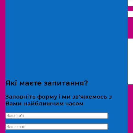
Що бажаєте замовити:
Екскурсія
Локація
Які маєте запитання?
Заповніть форму і ми зв'яжемось з
Вами найближчим часом
*Дані не передаються третім особам
Екскурсія/локація