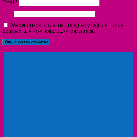
Email
*
Сайт
Зберегти моє ім'я, e-mail, та адресу сайту в цьому
браузері для моїх подальших коментарів.