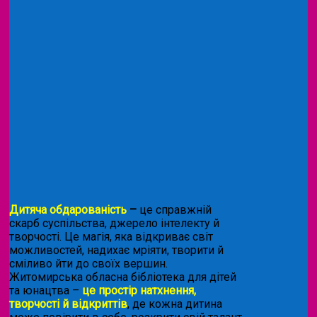
Дитяча обдарованість
–
це справжній
скарб суспільства, джерело інтелекту й
творчості. Це магія, яка відкриває світ
можливостей, надихає мріяти, творити й
сміливо йти до своїх вершин.
Житомирська обласна бібліотека для дітей
та юнацтва –
це простір натхнення,
творчості й відкриттів
, де кожна дитина