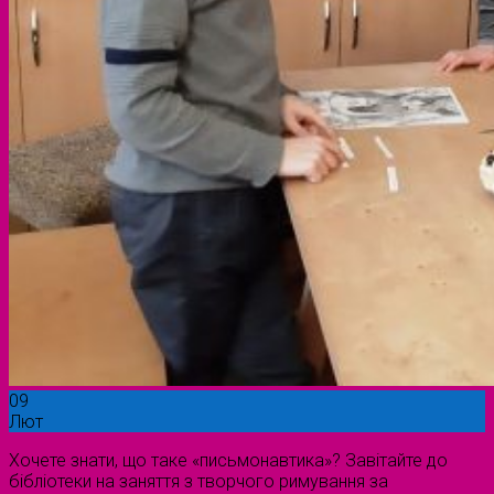
09
Лют
Хочете знати, що таке «письмонавтика»? Завітайте до
бібліотеки на заняття з творчого римування за