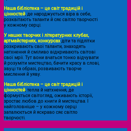
Наша бібліотека – це світ традицій і
цінностей
, де народжується віра в себе,
розквітають таланти й сяє світло творчості
у кожному серці.
У наших творчих і літературних клубах,
артмайстернях, конкурсах
діти та підлітки
розкривають свої таланти, знаходять
натхнення й сміливо відкривають світові
свої мрії. Тут вони вчаться тонко відчувати
й розуміти мистецтво, бачити красу в слові,
звуці та образі, розвивають творче
мислення й уяву.
Наша бібліотека – це світ традицій і
цінностей
, тепла й натхнення, де
формується світогляд, оживають історії,
зростає любов до книги й мистецтва. І
найголовніше – у кожному серці
запалюється й яскраво сяє світло
творчості.