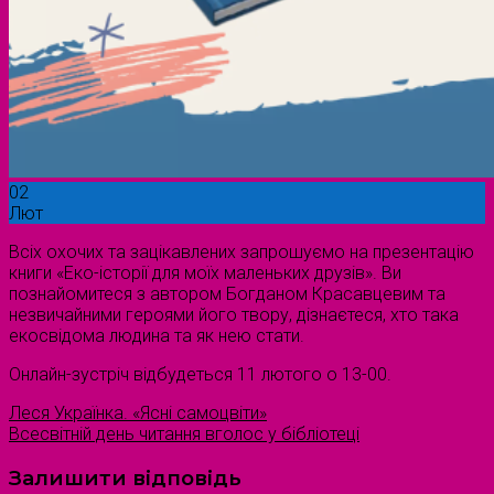
02
Лют
Всіх охочих та зацікавлених запрошуємо на презентацію
книги «Еко-історії для моїх маленьких друзів». Ви
познайомитеся з автором Богданом Красавцевим та
незвичайними героями його твору, дізнаєтеся, хто така
екосвідома людина та як нею стати.
Онлайн-зустріч відбудеться 11 лютого о 13-00.
Леся Українка. «Ясні самоцвіти»
Всесвітній день читання вголос у бібліотеці
Залишити відповідь