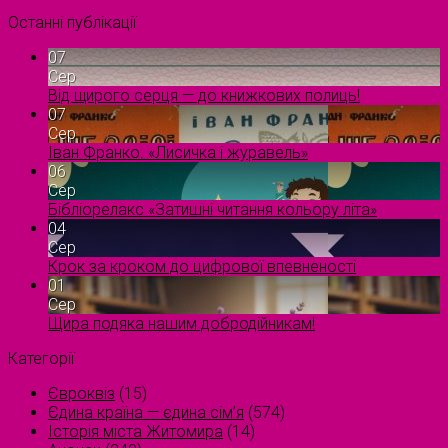
Останні публікації
07
Сер
Від щирого серця — до книжкових полиць!
07
Сер
Іван Франко. «Лисичка і журавель»
06
Сер
Бібліорелакс «Затишні читання кольору літа»
04
Сер
Крок за кроком до цифрової впевненості
01
Сер
Щира подяка нашим добродійникам!
Категорії
Євроквіз
(15)
Єдина країна — єдина сім’я
(574)
Історія міста Житомира
(14)