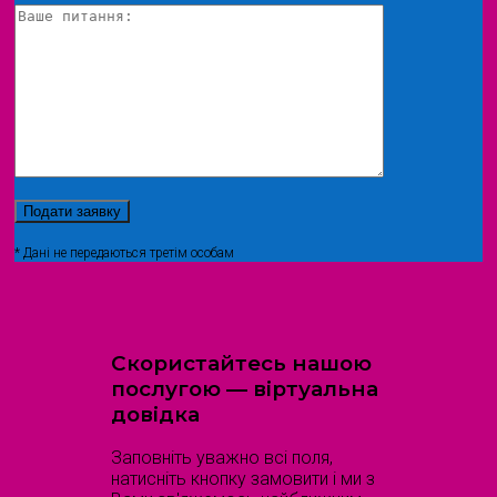
* Дані не передаються третім особам
Скористайтесь нашою
послугою — віртуальна
довідка
Заповніть уважно всі поля,
натисніть кнопку замовити і ми з