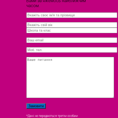
Вами зв'яжемось найближчим
часом.
*Дані не передаються третім особам