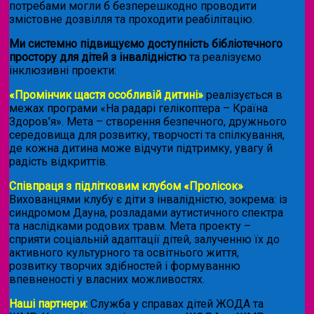
потребами могли б безперешкодно проводити
змістовне дозвілля та проходити реабілітацію.
Ми системно підвищуємо доступність бібліотечного
простору для дітей з інвалідністю
та реалізуємо
інклюзивні проекти:
«Промінчик щастя особливій дитині»
реалізується в
межах програми «На радарі гелікоптера – Країна
Здоров’я». Мета – створення безпечного, дружнього
середовища для розвитку, творчості та спілкування,
де кожна дитина може відчути підтримку, увагу й
радість відкриттів.
Співпраця з підлітковим клубом «Пролісок»
.
Вихованцями клубу є діти з інвалідністю, зокрема: із
синдромом Дауна, розладами аутистичного спектра
та наслідками родових травм. Мета проекту –
сприяти соціальній адаптації дітей, залученню їх до
активного культурного та освітнього життя,
розвитку творчих здібностей і формуванню
впевненості у власних можливостях.
Наші партнери:
Служба у справах дітей ЖОДА та