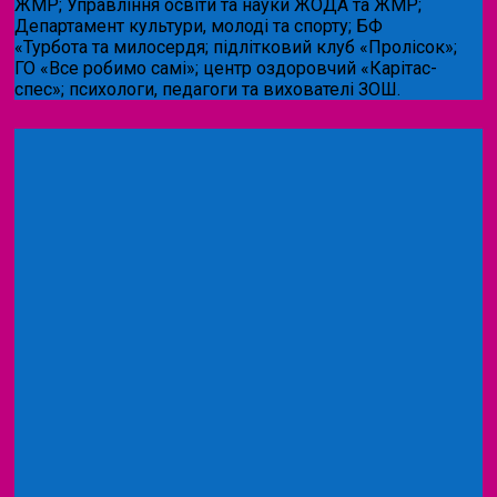
ЖМР; Управління освіти та науки ЖОДА та ЖМР;
Департамент культури, молоді та спорту; БФ
«Турбота та милосердя; підлітковий клуб «Пролісок»;
ГО «Все робимо самі»; центр оздоровчий «Карітас-
спес»;
психологи, педагоги та вихователі ЗОШ.