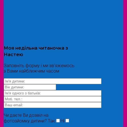
Моя
недільна читаночка
з
Настею
Заповніть форму і ми зв'яжемось
з Вами найближчим часом
Чи даєте Ви дозвіл на
фотозйомку дитини?
Так
Ні