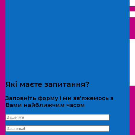
Що бажаєте замовити:
Екскурсія
Локація
Які маєте запитання?
Заповніть форму і ми зв'яжемось з
Вами найближчим часом
*Дані не передаються третім особам
Екскурсія/локація