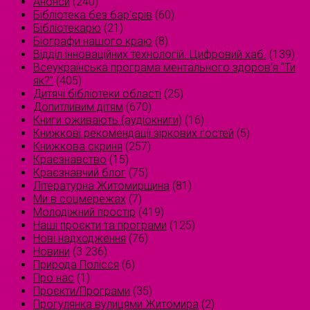
Анонси
(240)
Бібліотека без бар'єрів
(60)
Бібліотекарю
(21)
Біографи нашого краю
(8)
Відділ інноваційних технологій. Цифровий хаб.
(139)
Всеукраїнська програма ментального здоров'я "Ти
як?"
(405)
Дитячі бібліотеки області
(25)
Допитливим дітям
(670)
Книги оживають (аудіокниги)
(16)
Книжкові рекомендації зіркових гостей
(5)
Книжкова скриня
(257)
Краєзнавство
(15)
Краєзнавчий блог
(75)
Літературна Житомирщина
(81)
Ми в соцмережах
(7)
Молодіжний простір
(419)
Наші проєкти та програми
(125)
Нові надходження
(76)
Новини
(3 236)
Природа Полісся
(6)
Про нас
(1)
Проєкти/Програми
(35)
Прогулянка вулицями Житомира
(2)