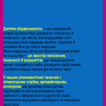
Дитяча обдарованість
–
це справжній
скарб суспільства, джерело інтелекту й
творчості. Це магія, яка відкриває світ
можливостей, надихає мріяти, творити й
сміливо йти до своїх вершин.
Житомирська обласна бібліотека для дітей
та юнацтва –
це простір натхнення,
творчості й відкриттів
, де кожна дитина
може повірити в себе, розкрити свій талант
і зробити перші кроки до великої мрії.
У наших різноманітних творчих і
літературних клубах, артмайстернях,
конкурсах
ми допомагаємо дітям,
підліткам та молоді розкрити свої
здібності, сформувати художній смак,
навчитися відчувати мистецтво й емоційно
зростати.