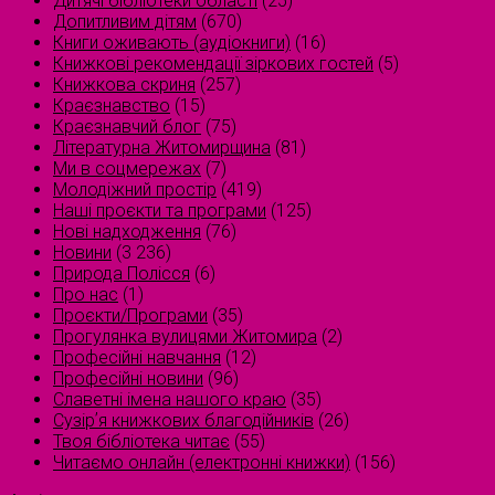
Дитячі бібліотеки області
(25)
Допитливим дітям
(670)
Книги оживають (аудіокниги)
(16)
Книжкові рекомендації зіркових гостей
(5)
Книжкова скриня
(257)
Краєзнавство
(15)
Краєзнавчий блог
(75)
Літературна Житомирщина
(81)
Ми в соцмережах
(7)
Молодіжний простір
(419)
Наші проєкти та програми
(125)
Нові надходження
(76)
Новини
(3 236)
Природа Полісся
(6)
Про нас
(1)
Проєкти/Програми
(35)
Прогулянка вулицями Житомира
(2)
Професійні навчання
(12)
Професійні новини
(96)
Славетні імена нашого краю
(35)
Сузірʼя книжкових благодійників
(26)
Твоя бібліотека читає
(55)
Читаємо онлайн (електронні книжки)
(156)