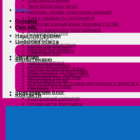
Нові надходження
Твоя бібліотека читає
Menu
Читаємо онлайн (електронні книжки)
Книги оживають (аудіокниги)
Головна
Книжкові рекомендації зіркових гостей
Про нас
Сузірʼя книжкових благодійників
Історія бібліотеки
Наші платформи
Контакти
Цифрова освіта
Структура бібліотеки
Безпечний інтернет
Офіційна інформація
Цифровий хаб
Читачам
Бібліотекарю
Пам’ятка читача
Професійні новини
Кожна дитина має право
Наші проєкти та програми
Єдина країна — єдина сім’я
Бібліотека без бар’єрів
Допитливим дітям
Всеукраїнська програма ментального здоров’я “
Проєкти/Програми
Євроквіз
Краєзнавчий блог
Контакти
Краєзнавчий календар
Історія міста Житомира
Біографи нашого краю
Природа Полісся
Літературна Житомирщина
Славетні імена нашого краю
Menu