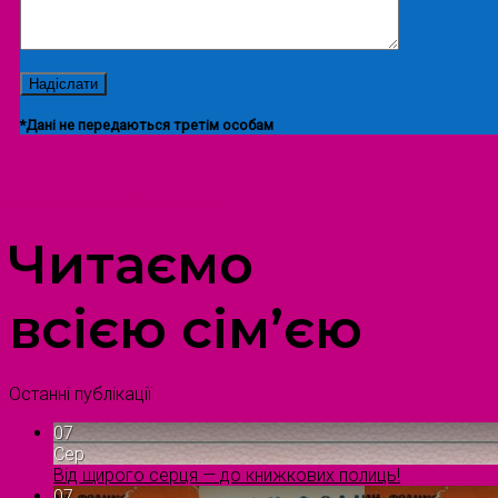
*Дані не передаються третім особам
ПРОСТІР ДОЗВІЛЛЯ ДІТЕЙ ТА ДОРОСЛИХ
Читаємо
всією сім’єю
Останні публікації
07
Сер
Від щирого серця — до книжкових полиць!
07