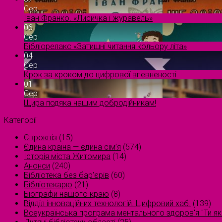
Сер
Іван Франко. «Лисичка і журавель»
06
Сер
Бібліорелакс «Затишні читання кольору літа»
04
Сер
Крок за кроком до цифрової впевненості
01
Сер
Щира подяка нашим добродійникам!
Категорії
Євроквіз
(15)
Єдина країна — єдина сім’я
(574)
Історія міста Житомира
(14)
Анонси
(240)
Бібліотека без бар'єрів
(60)
Бібліотекарю
(21)
Біографи нашого краю
(8)
Відділ інноваційних технологій. Цифровий хаб.
(139)
Всеукраїнська програма ментального здоров'я "Ти як