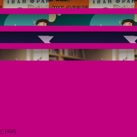
?"
(405)