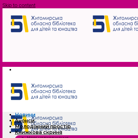
Skip to content
Новини
Анонси
Молодіжний простір
Книжкова скриня