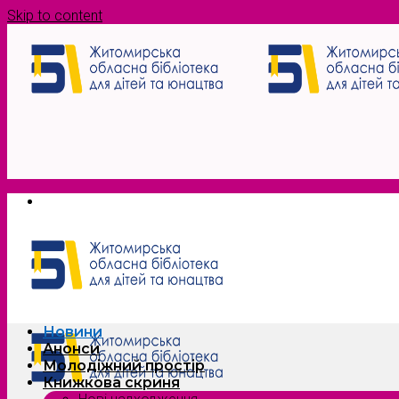
Skip to content
Новини
Анонси
Молодіжний простір
Книжкова скриня