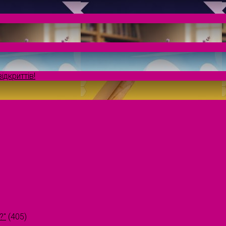
ідкриттів!
?"
(405)