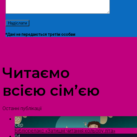
*Дані не передаються третім особам
ПРОСТІР ДОЗВІЛЛЯ ДІТЕЙ ТА ДОРОСЛИХ
Читаємо
всією сім’єю
Останні публікації
06
Сер
Бібліорелакс «Затишні читання кольору літа»
04