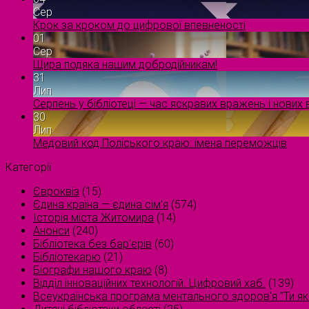
Сер
Крок за кроком до цифрової впевненості
01
Сер
Щира подяка нашим добродійникам!
31
Лип
Серпень у бібліотеці — час яскравих вражень і нових в
30
Лип
Медовий код Поліського краю: імена переможців
Категорії
Євроквіз
(15)
Єдина країна — єдина сім’я
(574)
Історія міста Житомира
(14)
Анонси
(240)
Бібліотека без бар'єрів
(60)
Бібліотекарю
(21)
Біографи нашого краю
(8)
Відділ інноваційних технологій. Цифровий хаб.
(139)
Всеукраїнська програма ментального здоров'я "Ти як