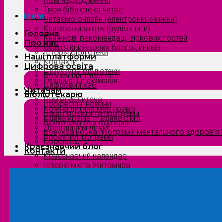
Нові надходження
Твоя бібліотека читає
Menu
Читаємо онлайн (електронні книжки)
Книги оживають (аудіокниги)
Головна
Книжкові рекомендації зіркових гостей
Про нас
Сузірʼя книжкових благодійників
Історія бібліотеки
Наші платформи
Контакти
Цифрова освіта
Структура бібліотеки
Безпечний інтернет
Офіційна інформація
Цифровий хаб
Читачам
Бібліотекарю
Пам’ятка читача
Професійні новини
Кожна дитина має право
Наші проєкти та програми
Єдина країна — єдина сім’я
Бібліотека без бар’єрів
Допитливим дітям
Всеукраїнська програма ментального здоров’я “
Проєкти/Програми
Євроквіз
Краєзнавчий блог
Контакти
Краєзнавчий календар
Історія міста Житомира
Біографи нашого краю
Природа Полісся
Літературна Житомирщина
Славетні імена нашого краю
Menu