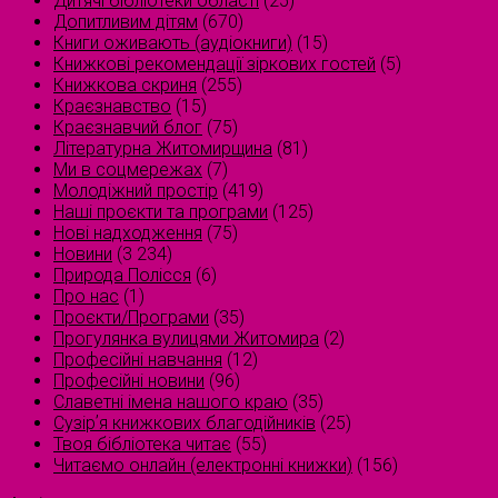
Дитячі бібліотеки області
(25)
Допитливим дітям
(670)
Книги оживають (аудіокниги)
(15)
Книжкові рекомендації зіркових гостей
(5)
Книжкова скриня
(255)
Краєзнавство
(15)
Краєзнавчий блог
(75)
Літературна Житомирщина
(81)
Ми в соцмережах
(7)
Молодіжний простір
(419)
Наші проєкти та програми
(125)
Нові надходження
(75)
Новини
(3 234)
Природа Полісся
(6)
Про нас
(1)
Проєкти/Програми
(35)
Прогулянка вулицями Житомира
(2)
Професійні навчання
(12)
Професійні новини
(96)
Славетні імена нашого краю
(35)
Сузірʼя книжкових благодійників
(25)
Твоя бібліотека читає
(55)
Читаємо онлайн (електронні книжки)
(156)