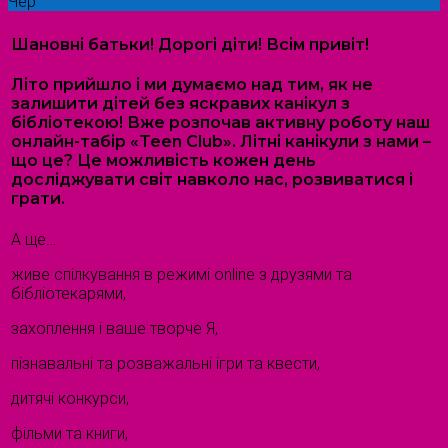
Чер
Шановні батьки! Дорогі діти! Всім привіт!
Літо прийшло і ми думаємо над тим, як не
залишити дітей без яскравих канікул з
бібліотекою! Вже розпочав активну роботу наш
онлайн-табір «Teen Club». Літні канікули з нами –
що це? Це можливість кожен день
досліджувати світ навколо нас, розвиватися і
грати.
А ще…
живе спілкування в режимі online з друзями та
бібліотекарями,
захоплення і ваше творче Я,
пізнавальні та розважальні ігри та квести,
дитячі конкурси,
фільми та книги,