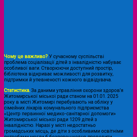
Чому це важливо?
У сучасному суспільстві
проблема соціалізації дітей з інвалідністю набуває
особливої ваги. Створюючи доступний простір,
бібліотека відкриває можливості для розвитку,
підтримки й упевненості кожного відвідувача.
Статистика.
За даними управління охорони здоров’я
Житомирської міської ради станом на 01.01. 2025
року в місті Житомирі перебувають на обліку у
сімейних лікарів комунального підприємства
«Центр первинної медико-санітарної допомоги»
Житомирської міської ради 1209 дітей з
інвалідністю. Наразі у місті недостатньо
громадських місць, де діти з особливими освітніми
потребами могли б безперешкодно проводити