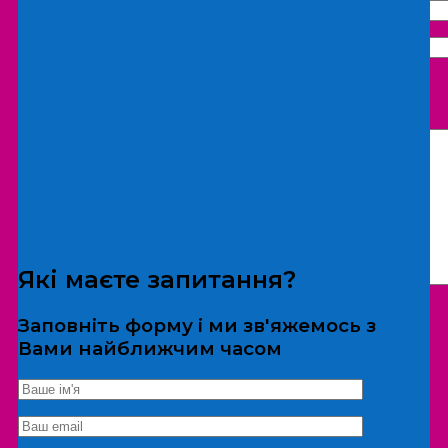
Що бажаєте замовити:
Екскурсія
Локація
Які маєте запитання?
Заповніть форму і ми зв'яжемось з
Вами найближчим часом
*Дані не передаються третім особам
Екскурсія/локація