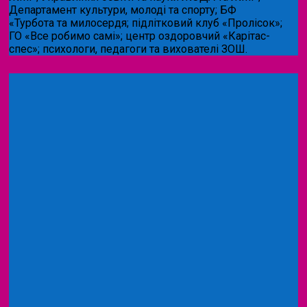
Департамент культури, молоді та спорту; БФ
«Турбота та милосердя; підлітковий клуб «Пролісок»;
ГО «Все робимо самі»; центр оздоровчий «Карітас-
спес»;
психологи, педагоги та вихователі ЗОШ.