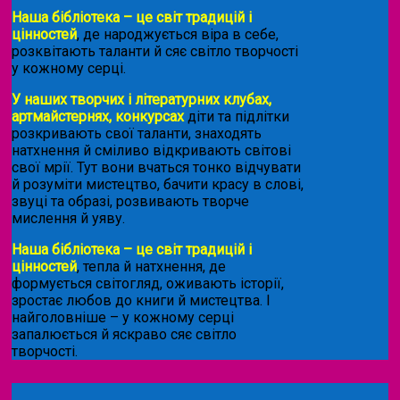
Наша бібліотека – це світ традицій і
цінностей
, де народжується віра в себе,
розквітають таланти й сяє світло творчості
у кожному серці.
У наших творчих і літературних клубах,
артмайстернях, конкурсах
діти та підлітки
розкривають свої таланти, знаходять
натхнення й сміливо відкривають світові
свої мрії. Тут вони вчаться тонко відчувати
й розуміти мистецтво, бачити красу в слові,
звуці та образі, розвивають творче
мислення й уяву.
Наша бібліотека – це світ традицій і
цінностей
, тепла й натхнення, де
формується світогляд, оживають історії,
зростає любов до книги й мистецтва. І
найголовніше – у кожному серці
запалюється й яскраво сяє світло
творчості.