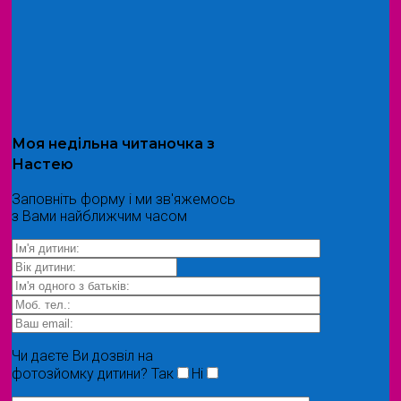
Моя
недільна читаночка
з
Настею
Заповніть форму і ми зв'яжемось
з Вами найближчим часом
Чи даєте Ви дозвіл на
фотозйомку дитини?
Так
Ні