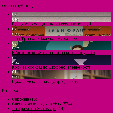
Останні публікації
07
Сер
Від щирого серця — до книжкових полиць!
07
Сер
Іван Франко. «Лисичка і журавель»
06
Сер
Бібліорелакс «Затишні читання кольору літа»
04
Сер
Крок за кроком до цифрової впевненості
01
Сер
Щира подяка нашим добродійникам!
Категорії
Євроквіз
(15)
Єдина країна — єдина сім’я
(574)
Історія міста Житомира
(14)