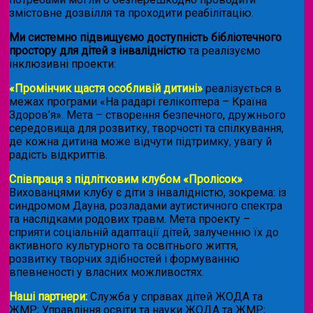
змістовне дозвілля та проходити реабілітацію.
Ми системно підвищуємо доступність бібліотечного
простору для дітей з інвалідністю
та реалізуємо
інклюзивні проекти:
«Промінчик щастя особливій дитині»
реалізується в
межах програми «На радарі гелікоптера – Країна
Здоров’я». Мета – створення безпечного, дружнього
середовища для розвитку, творчості та спілкування,
де кожна дитина може відчути підтримку, увагу й
радість відкриттів.
Співпраця з підлітковим клубом «Пролісок»
.
Вихованцями клубу є діти з інвалідністю, зокрема: із
синдромом Дауна, розладами аутистичного спектра
та наслідками родових травм. Мета проекту –
сприяти соціальній адаптації дітей, залученню їх до
активного культурного та освітнього життя,
розвитку творчих здібностей і формуванню
впевненості у власних можливостях.
Наші партнери:
Служба у справах дітей ЖОДА та
ЖМР; Управління освіти та науки ЖОДА та ЖМР;