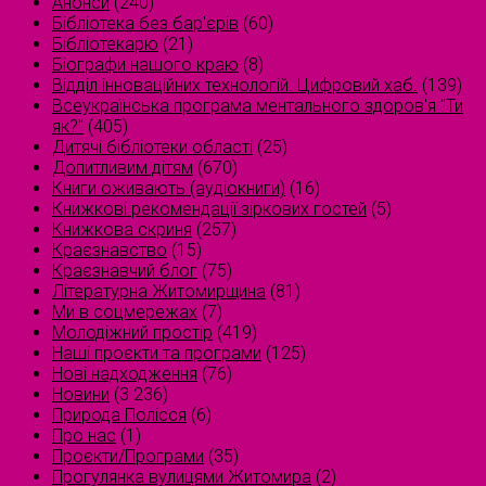
Анонси
(240)
Бібліотека без бар'єрів
(60)
Бібліотекарю
(21)
Біографи нашого краю
(8)
Відділ інноваційних технологій. Цифровий хаб.
(139)
Всеукраїнська програма ментального здоров'я "Ти
як?"
(405)
Дитячі бібліотеки області
(25)
Допитливим дітям
(670)
Книги оживають (аудіокниги)
(16)
Книжкові рекомендації зіркових гостей
(5)
Книжкова скриня
(257)
Краєзнавство
(15)
Краєзнавчий блог
(75)
Літературна Житомирщина
(81)
Ми в соцмережах
(7)
Молодіжний простір
(419)
Наші проєкти та програми
(125)
Нові надходження
(76)
Новини
(3 236)
Природа Полісся
(6)
Про нас
(1)
Проєкти/Програми
(35)
Прогулянка вулицями Житомира
(2)