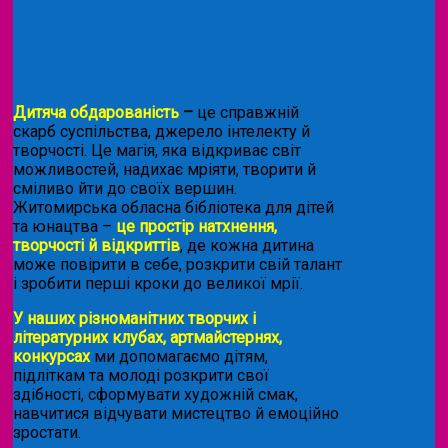
Дитяча обдарованість
–
це справжній
скарб суспільства, джерело інтелекту й
творчості. Це магія, яка відкриває світ
можливостей, надихає мріяти, творити й
сміливо йти до своїх вершин.
Житомирська обласна бібліотека для дітей
та юнацтва –
це простір натхнення,
творчості й відкриттів
, де кожна дитина
може повірити в себе, розкрити свій талант
і зробити перші кроки до великої мрії.
У наших різноманітних творчих і
літературних клубах, артмайстернях,
конкурсах
ми допомагаємо дітям,
підліткам та молоді розкрити свої
здібності, сформувати художній смак,
навчитися відчувати мистецтво й емоційно
зростати.