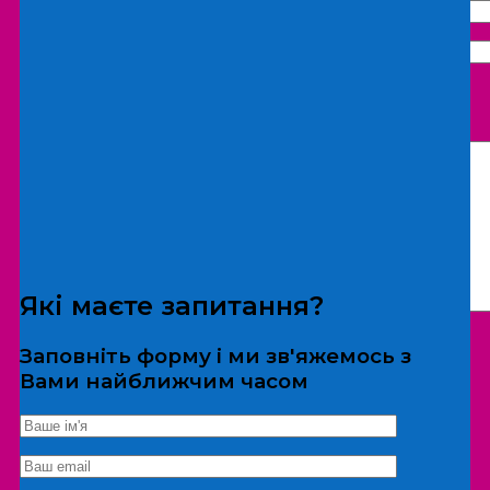
Що бажаєте замовити:
Екскурсія
Локація
Які маєте запитання?
Заповніть форму і ми зв'яжемось з
Вами найближчим часом
*Дані не передаються третім особам
Екскурсія/локація