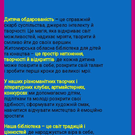
Дитяча обдарованість
–
це справжній
скарб суспільства, джерело інтелекту й
творчості. Це магія, яка відкриває світ
можливостей, надихає мріяти, творити й
сміливо йти до своїх вершин.
Житомирська обласна бібліотека для дітей
та юнацтва –
це простір натхнення,
творчості й відкриттів
, де кожна дитина
може повірити в себе, розкрити свій талант
і зробити перші кроки до великої мрії.
У наших різноманітних творчих і
літературних клубах, артмайстернях,
конкурсах
ми допомагаємо дітям,
підліткам та молоді розкрити свої
здібності, сформувати художній смак,
навчитися відчувати мистецтво й емоційно
зростати.
Наша бібліотека – це світ традицій і
цінностей
, де народжується віра в себе,