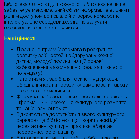
Бібліотека для всіх і для кожного. Бібліотека не лише
забезпечує максимальний об'єм інформації з вільним і
рівним доступом до неї, але й створює комфортне
інтелектуальне середовище, здатне залучати і
виховувати нові покоління читачів.
Наші цінності
Людиноцентризм (допомога в розкриті та
розвитку здібностей й обдарувань кожної
дитини, молодої людини і на цій основі
забезпечення максимальної реалізації їхнього
потенціалу)
Патріотизм як засіб для посилення держави,
об'єднання країни і розвитку самоповаги народу
і кожного громадянина
Формування безбар’єрних просторів, сервісів та
інформації - Збереження культурного розмаїття
та національної пам’яті
Відкритість та доступність дієвого культурного
середовища бібліотеки, що творить нові ідеї
через активні культурні практики, зберігає і
переосмислює спадщину
Злагоджена командна робота бібліотекарів