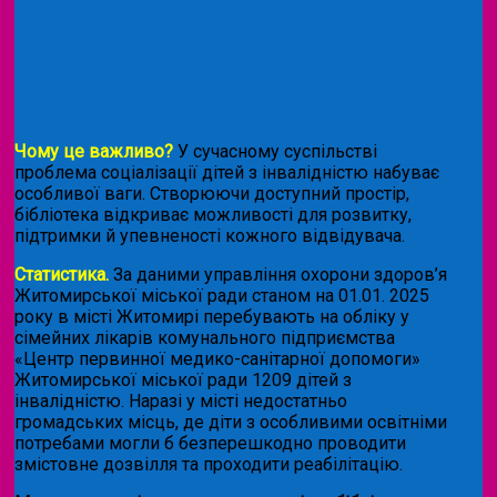
Чому це важливо?
У сучасному суспільстві
проблема соціалізації дітей з інвалідністю набуває
особливої ваги. Створюючи доступний простір,
бібліотека відкриває можливості для розвитку,
підтримки й упевненості кожного відвідувача.
Статистика.
За даними управління охорони здоров’я
Житомирської міської ради станом на 01.01. 2025
року в місті Житомирі перебувають на обліку у
сімейних лікарів комунального підприємства
«Центр первинної медико-санітарної допомоги»
Житомирської міської ради 1209 дітей з
інвалідністю. Наразі у місті недостатньо
громадських місць, де діти з особливими освітніми
потребами могли б безперешкодно проводити
змістовне дозвілля та проходити реабілітацію.