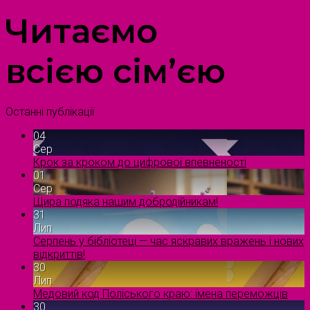
Читаємо
всією сім’єю
Останні публікації
04
Сер
Крок за кроком до цифрової впевненості
01
Сер
Щира подяка нашим добродійникам!
31
Лип
Серпень у бібліотеці — час яскравих вражень і нових
відкриттів!
30
Лип
Медовий код Поліського краю: імена переможців
30