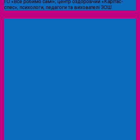
ГО «Все робимо самі»; центр оздоровчий «Карітас-
спес»;
психологи, педагоги та вихователі ЗОШ.