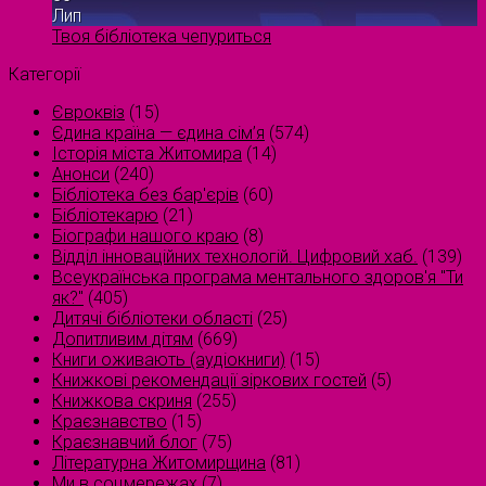
Лип
Твоя бібліотека чепуриться
Категорії
Євроквіз
(15)
Єдина країна — єдина сім’я
(574)
Історія міста Житомира
(14)
Анонси
(240)
Бібліотека без бар'єрів
(60)
Бібліотекарю
(21)
Біографи нашого краю
(8)
Відділ інноваційних технологій. Цифровий хаб.
(139)
Всеукраїнська програма ментального здоров'я "Ти
як?"
(405)
Дитячі бібліотеки області
(25)
Допитливим дітям
(669)
Книги оживають (аудіокниги)
(15)
Книжкові рекомендації зіркових гостей
(5)
Книжкова скриня
(255)
Краєзнавство
(15)
Краєзнавчий блог
(75)
Літературна Житомирщина
(81)
Ми в соцмережах
(7)