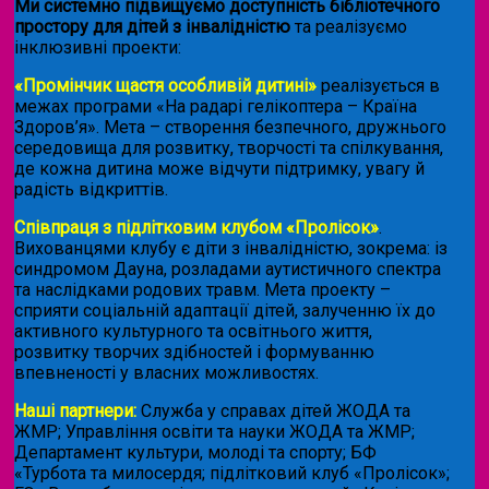
Ми системно підвищуємо доступність бібліотечного
простору для дітей з інвалідністю
та реалізуємо
інклюзивні проекти:
«Промінчик щастя особливій дитині»
реалізується в
межах програми «На радарі гелікоптера – Країна
Здоров’я». Мета – створення безпечного, дружнього
середовища для розвитку, творчості та спілкування,
де кожна дитина може відчути підтримку, увагу й
радість відкриттів.
Співпраця з підлітковим клубом «Пролісок»
.
Вихованцями клубу є діти з інвалідністю, зокрема: із
синдромом Дауна, розладами аутистичного спектра
та наслідками родових травм. Мета проекту –
сприяти соціальній адаптації дітей, залученню їх до
активного культурного та освітнього життя,
розвитку творчих здібностей і формуванню
впевненості у власних можливостях.
Наші партнери:
Служба у справах дітей ЖОДА та
ЖМР; Управління освіти та науки ЖОДА та ЖМР;
Департамент культури, молоді та спорту; БФ
«Турбота та милосердя; підлітковий клуб «Пролісок»;