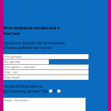
Моя
недільна читаночка
з
Настею
Заповніть форму і ми зв'яжемось
з Вами найближчим часом
Чи даєте Ви дозвіл на
фотозйомку дитини?
Так
Ні