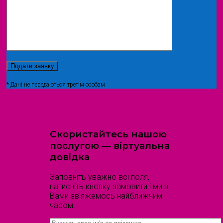
* Дані не передаються третім особам
Скористайтесь нашою
послугою — віртуальна
довідка
Заповніть уважно всі поля,
натисніть кнопку замовити і ми з
Вами зв'яжемось найближчим
часом.