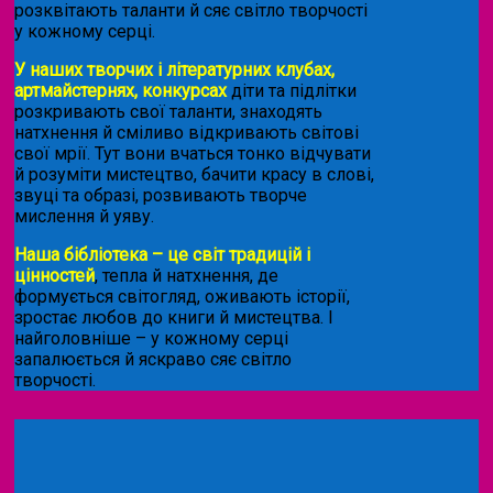
розквітають таланти й сяє світло творчості
у кожному серці.
У наших творчих і літературних клубах,
артмайстернях, конкурсах
діти та підлітки
розкривають свої таланти, знаходять
натхнення й сміливо відкривають світові
свої мрії. Тут вони вчаться тонко відчувати
й розуміти мистецтво, бачити красу в слові,
звуці та образі, розвивають творче
мислення й уяву.
Наша бібліотека – це світ традицій і
цінностей
, тепла й натхнення, де
формується світогляд, оживають історії,
зростає любов до книги й мистецтва. І
найголовніше – у кожному серці
запалюється й яскраво сяє світло
творчості.