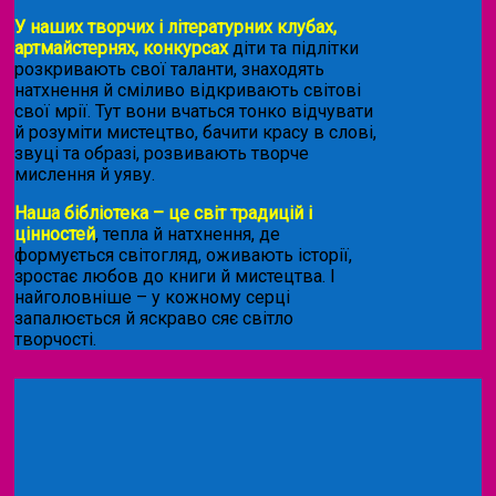
У наших творчих і літературних клубах,
артмайстернях, конкурсах
діти та підлітки
розкривають свої таланти, знаходять
натхнення й сміливо відкривають світові
свої мрії. Тут вони вчаться тонко відчувати
й розуміти мистецтво, бачити красу в слові,
звуці та образі, розвивають творче
мислення й уяву.
Наша бібліотека – це світ традицій і
цінностей
, тепла й натхнення, де
формується світогляд, оживають історії,
зростає любов до книги й мистецтва. І
найголовніше – у кожному серці
запалюється й яскраво сяє світло
творчості.