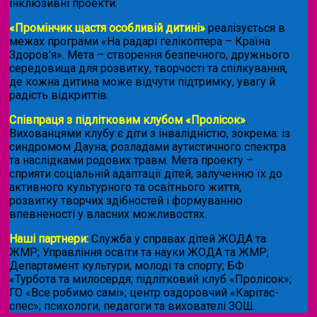
інклюзивні проекти:
«Промінчик щастя особливій дитині»
реалізується в
межах програми «На радарі гелікоптера – Країна
Здоров’я». Мета – створення безпечного, дружнього
середовища для розвитку, творчості та спілкування,
де кожна дитина може відчути підтримку, увагу й
радість відкриттів.
Співпраця з підлітковим клубом «Пролісок»
.
Вихованцями клубу є діти з інвалідністю, зокрема: із
синдромом Дауна, розладами аутистичного спектра
та наслідками родових травм. Мета проекту –
сприяти соціальній адаптації дітей, залученню їх до
активного культурного та освітнього життя,
розвитку творчих здібностей і формуванню
впевненості у власних можливостях.
Наші партнери:
Служба у справах дітей ЖОДА та
ЖМР; Управління освіти та науки ЖОДА та ЖМР;
Департамент культури, молоді та спорту; БФ
«Турбота та милосердя; підлітковий клуб «Пролісок»;
ГО «Все робимо самі»; центр оздоровчий «Карітас-
спес»;
психологи, педагоги та вихователі ЗОШ.