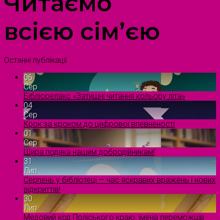
Читаємо
всією сім’єю
Останні публікації
06
Сер
Бібліорелакс «Затишні читання кольору літа»
04
Сер
Крок за кроком до цифрової впевненості
01
Сер
Щира подяка нашим добродійникам!
31
Лип
Серпень у бібліотеці — час яскравих вражень і нових
відкриттів!
30
Лип
Медовий код Поліського краю: імена переможців