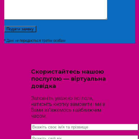
* Дані не передаються третім особам
Скористайтесь нашою
послугою — віртуальна
довідка
Заповніть уважно всі поля,
натисніть кнопку замовити і ми з
Вами зв'яжемось найближчим
часом.