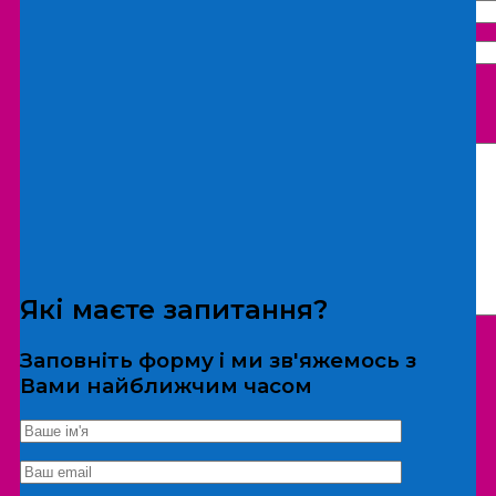
Що бажаєте замовити:
Екскурсія
Локація
Які маєте запитання?
Заповніть форму і ми зв'яжемось з
Вами найближчим часом
*Дані не передаються третім особам
Екскурсія/локація