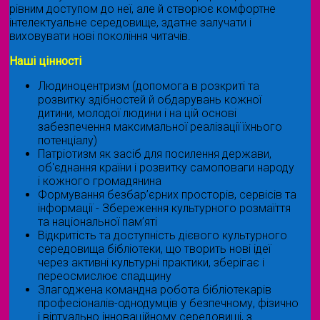
рівним доступом до неї, але й створює комфортне
інтелектуальне середовище, здатне залучати і
виховувати нові покоління читачів.
Наші цінності
Людиноцентризм (допомога в розкриті та
розвитку здібностей й обдарувань кожної
дитини, молодої людини і на цій основі
забезпечення максимальної реалізації їхнього
потенціалу)
Патріотизм як засіб для посилення держави,
об'єднання країни і розвитку самоповаги народу
і кожного громадянина
Формування безбар’єрних просторів, сервісів та
інформації - Збереження культурного розмаїття
та національної пам’яті
Відкритість та доступність дієвого культурного
середовища бібліотеки, що творить нові ідеї
через активні культурні практики, зберігає і
переосмислює спадщину
Злагоджена командна робота бібліотекарів
професіоналів-однодумців у безпечному, фізично
і віртуально інноваційному середовищі, з