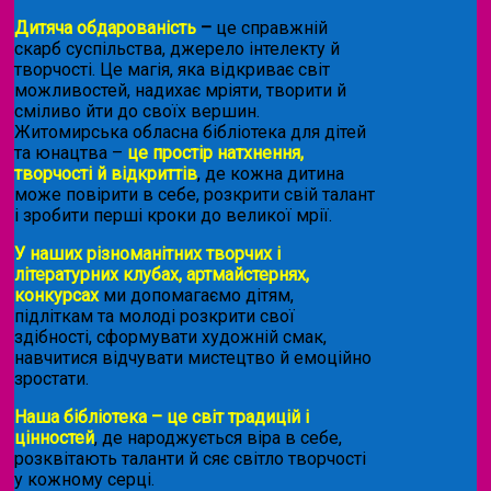
Дитяча обдарованість
–
це справжній
скарб суспільства, джерело інтелекту й
творчості. Це магія, яка відкриває світ
можливостей, надихає мріяти, творити й
сміливо йти до своїх вершин.
Житомирська обласна бібліотека для дітей
та юнацтва –
це простір натхнення,
творчості й відкриттів
, де кожна дитина
може повірити в себе, розкрити свій талант
і зробити перші кроки до великої мрії.
У наших різноманітних творчих і
літературних клубах, артмайстернях,
конкурсах
ми допомагаємо дітям,
підліткам та молоді розкрити свої
здібності, сформувати художній смак,
навчитися відчувати мистецтво й емоційно
зростати.
Наша бібліотека – це світ традицій і
цінностей
, де народжується віра в себе,
розквітають таланти й сяє світло творчості
у кожному серці.