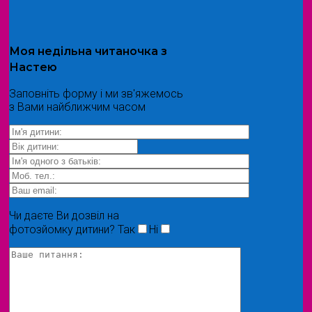
Моя
недільна читаночка
з
Настею
Заповніть форму і ми зв'яжемось
з Вами найближчим часом
Чи даєте Ви дозвіл на
фотозйомку дитини?
Так
Ні