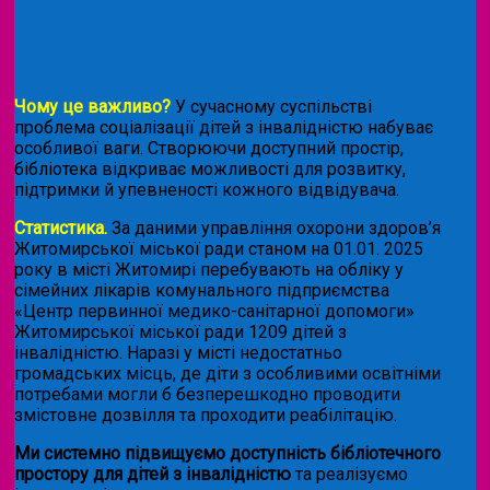
Чому це важливо?
У сучасному суспільстві
проблема соціалізації дітей з інвалідністю набуває
особливої ваги. Створюючи доступний простір,
бібліотека відкриває можливості для розвитку,
підтримки й упевненості кожного відвідувача.
Статистика.
За даними управління охорони здоров’я
Житомирської міської ради станом на 01.01. 2025
року в місті Житомирі перебувають на обліку у
сімейних лікарів комунального підприємства
«Центр первинної медико-санітарної допомоги»
Житомирської міської ради 1209 дітей з
інвалідністю. Наразі у місті недостатньо
громадських місць, де діти з особливими освітніми
потребами могли б безперешкодно проводити
змістовне дозвілля та проходити реабілітацію.
Ми системно підвищуємо доступність бібліотечного
простору для дітей з інвалідністю
та реалізуємо