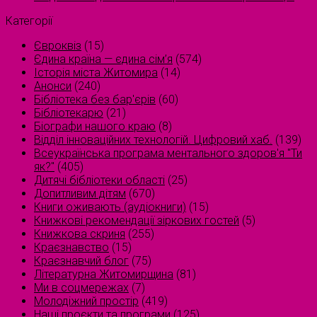
Категорії
Євроквіз
(15)
Єдина країна — єдина сім’я
(574)
Історія міста Житомира
(14)
Анонси
(240)
Бібліотека без бар'єрів
(60)
Бібліотекарю
(21)
Біографи нашого краю
(8)
Відділ інноваційних технологій. Цифровий хаб.
(139)
Всеукраїнська програма ментального здоров'я "Ти
як?"
(405)
Дитячі бібліотеки області
(25)
Допитливим дітям
(670)
Книги оживають (аудіокниги)
(15)
Книжкові рекомендації зіркових гостей
(5)
Книжкова скриня
(255)
Краєзнавство
(15)
Краєзнавчий блог
(75)
Літературна Житомирщина
(81)
Ми в соцмережах
(7)
Молодіжний простір
(419)
Наші проєкти та програми
(125)